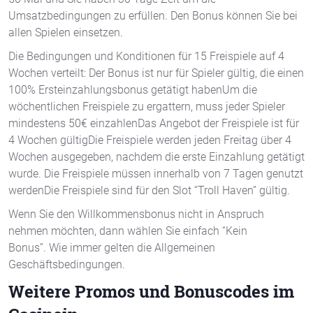
Umsatzbedingungen zu erfüllen.
Den Bonus können Sie bei
allen Spielen einsetzen.
Die Bedingungen und Konditionen für 15 Freispiele auf 4
Wochen verteilt: Der Bonus ist nur für Spieler gültig, die einen
100% Ersteinzahlungsbonus getätigt habenUm die
wöchentlichen Freispiele zu ergattern, muss jeder Spieler
mindestens 50€ einzahlenDas Angebot der Freispiele ist für
4 Wochen gültigDie Freispiele werden jeden Freitag über 4
Wochen ausgegeben, nachdem die erste Einzahlung getätigt
wurde. Die Freispiele müssen innerhalb von 7 Tagen genutzt
werdenDie Freispiele sind für den Slot “Troll Haven” gültig.
Wenn Sie den Willkommensbonus nicht in Anspruch
nehmen möchten, dann wählen Sie einfach “Kein
Bonus”. Wie immer gelten die Allgemeinen
Geschäftsbedingungen.
Weitere Promos und Bonuscodes im