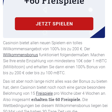
Casinoin bietet allen neuen Spielern ein tolles
Willkommensangebot von 100% bis zu 200 €.
Der
Willkommensbonus
funktioniert folgendermaßen:
Machen
Sie Ihre erste Einzahlung von mindestens 10€ oder 1 mBTC
(Millibitcoin) und erhalten Sie dann einen 100% Bonus von
bis zu 200 € oder bis zu 100 mBTC.
Das ist aber noch lange nicht alles was der Bonus zu bieten
hat, denn Casinoin bietet noch noch eine ganze besondere
Belohnung von 15
Freispiele
pro Woche über 4 Wochen an.
erhalten Sie 60 Freispiele.
Also insgesamt
Die
Wettbedingungen bei diesem Willkommensbonus liegen bei
50 Mal und Sie haben 30 Tage Zeit um die