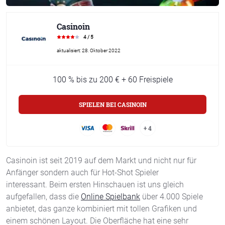
Casinoin
4
/ 5
aktualisiert: 28. Oktober 2022
100 % bis zu 200 € + 60 Freispiele
SPIELEN BEI CASINOIN
+ 4
Casinoin ist seit 2019 auf dem Markt und nicht nur für
Anfänger sondern auch für Hot-Shot Spieler
interessant. Beim ersten Hinschauen ist uns gleich
aufgefallen, dass die
Online Spielbank
über 4.000 Spiele
anbietet, das ganze kombiniert mit tollen Grafiken und
einem schönen Layout. Die Oberfläche hat eine sehr