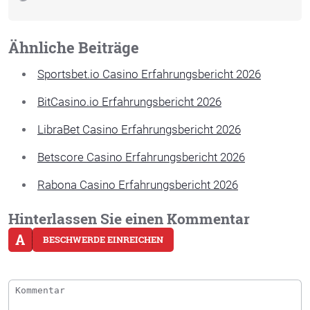
Ähnliche Beiträge
Sportsbet.io Casino Erfahrungsbericht 2026
BitCasino.io Erfahrungsbericht 2026
LibraBet Casino Erfahrungsbericht 2026
Betscore Casino Erfahrungsbericht 2026
Rabona Casino Erfahrungsbericht 2026
Hinterlassen Sie einen Kommentar
A
BESCHWERDE EINREICHEN