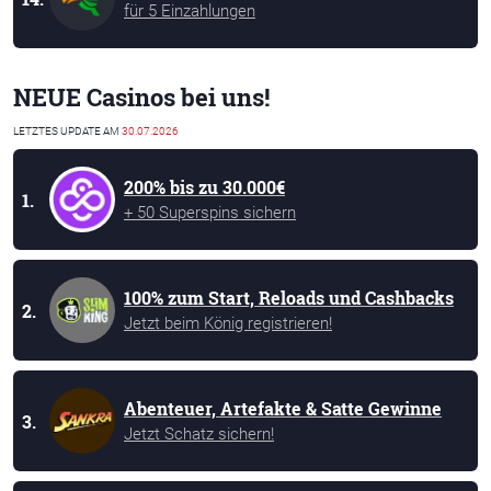
für 5 Einzahlungen
NEUE Casinos bei uns!
LETZTES UPDATE AM
30.07.2026
200% bis zu 30.000€
1.
+ 50 Superspins sichern
100% zum Start, Reloads und Cashbacks
2.
Jetzt beim König registrieren!
Abenteuer, Artefakte & Satte Gewinne
3.
Jetzt Schatz sichern!