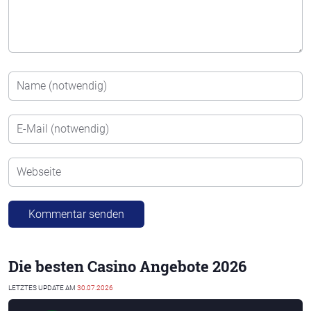
Die besten Casino Angebote 2026
LETZTES UPDATE AM
30.07.2026