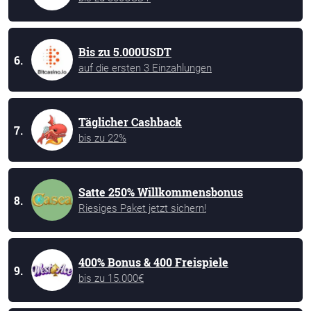
Bis zu 5.000USDT
6.
auf die ersten 3 Einzahlungen
Täglicher Cashback
7.
bis zu 22%
Satte 250% Willkommensbonus
8.
Riesiges Paket jetzt sichern!
400% Bonus & 400 Freispiele
9.
bis zu 15.000€