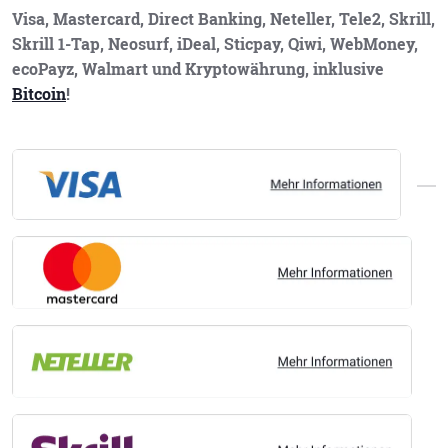
Visa, Mastercard, Direct Banking, Neteller, Tele2, Skrill,
Skrill 1-Tap, Neosurf, iDeal, Sticpay, Qiwi, WebMoney,
ecoPayz, Walmart und Kryptowährung, inklusive
Bitcoin
!