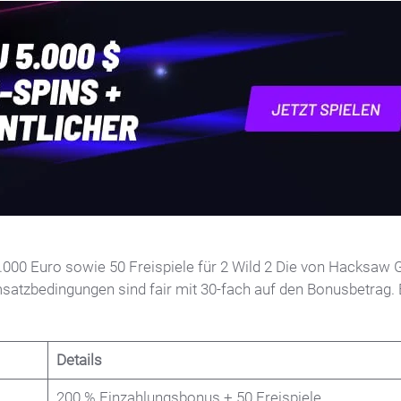
5.000 Euro sowie 50 Freispiele für 2 Wild 2 Die von Hacksaw
msatzbedingungen sind fair mit 30-fach auf den Bonusbetrag.
Details
200 % Einzahlungsbonus + 50 Freispiele