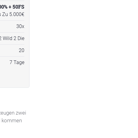
00% + 50FS
s Zu 5.000€
30x
2 Wild 2 Die
20
7 Tage
rzeugen zwei
nd kommen