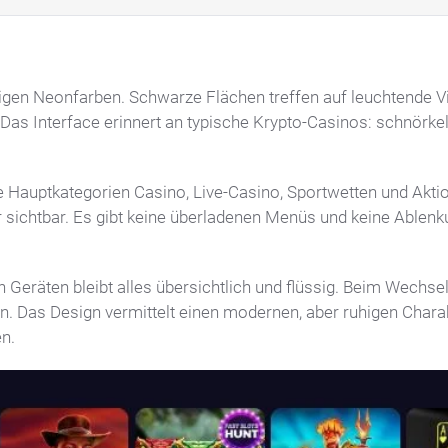
tigen Neonfarben. Schwarze Flächen treffen auf leuchtende Vi
Das Interface erinnert an typische Krypto-Casinos: schnörkel
die Hauptkategorien Casino, Live-Casino, Sportwetten und Akt
sichtbar. Es gibt keine überladenen Menüs und keine Ablenkun
 Geräten bleibt alles übersichtlich und flüssig. Beim Wechs
. Das Design vermittelt einen modernen, aber ruhigen Chara
en.