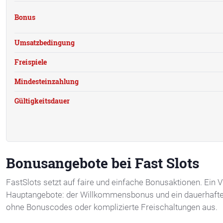
Bonus
Umsatzbedingung
Freispiele
Mindesteinzahlung
Gültigkeitsdauer
Bonusangebote bei Fast Slots
FastSlots setzt auf faire und einfache Bonusaktionen. Ein 
Hauptangebote: der Willkommensbonus und ein dauerhaftes
ohne Bonuscodes oder komplizierte Freischaltungen aus.