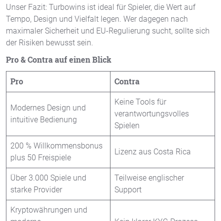
Unser Fazit: Turbowins ist ideal für Spieler, die Wert auf
Tempo, Design und Vielfalt legen. Wer dagegen nach
maximaler Sicherheit und EU-Regulierung sucht, sollte sich
der Risiken bewusst sein.
Pro & Contra auf einen Blick
Pro
Contra
Keine Tools für
Modernes Design und
verantwortungsvolles
intuitive Bedienung
Spielen
200 % Willkommensbonus
Lizenz aus Costa Rica
plus 50 Freispiele
Über 3.000 Spiele und
Teilweise englischer
starke Provider
Support
Kryptowährungen und