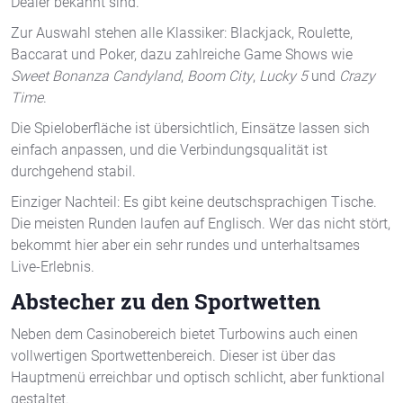
Dealer bekannt sind.
Zur Auswahl stehen alle Klassiker: Blackjack, Roulette,
Baccarat und Poker, dazu zahlreiche Game Shows wie
Sweet Bonanza Candyland
,
Boom City
,
Lucky 5
und
Crazy
Time
.
Die Spieloberfläche ist übersichtlich, Einsätze lassen sich
einfach anpassen, und die Verbindungsqualität ist
durchgehend stabil.
Einziger Nachteil: Es gibt keine deutschsprachigen Tische.
Die meisten Runden laufen auf Englisch. Wer das nicht stört,
bekommt hier aber ein sehr rundes und unterhaltsames
Live-Erlebnis.
Abstecher zu den Sportwetten
Neben dem Casinobereich bietet Turbowins auch einen
vollwertigen Sportwettenbereich. Dieser ist über das
Hauptmenü erreichbar und optisch schlicht, aber funktional
gestaltet.