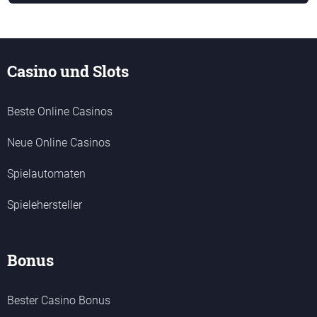
Casino und Slots
Beste Online Casinos
Neue Online Casinos
Spielautomaten
Spielehersteller
Bonus
Bester Casino Bonus