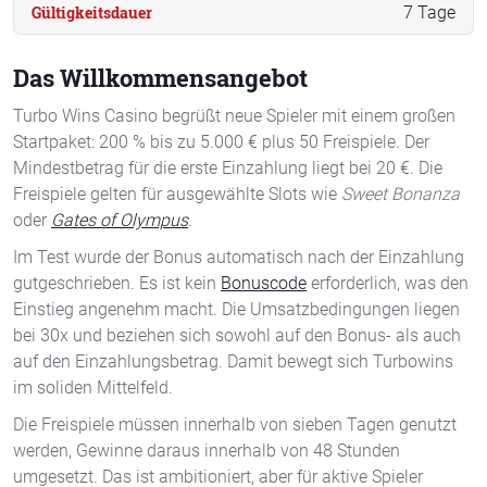
Gültigkeitsdauer
7 Tage
Das Willkommensangebot
Turbo Wins Casino begrüßt neue Spieler mit einem großen
Startpaket: 200 % bis zu 5.000 € plus 50 Freispiele. Der
Mindestbetrag für die erste Einzahlung liegt bei 20 €. Die
Freispiele gelten für ausgewählte Slots wie
Sweet Bonanza
oder
Gates of Olympus
.
Im Test wurde der Bonus automatisch nach der Einzahlung
gutgeschrieben. Es ist kein
Bonuscode
erforderlich, was den
Einstieg angenehm macht. Die Umsatzbedingungen liegen
bei 30x und beziehen sich sowohl auf den Bonus- als auch
auf den Einzahlungsbetrag. Damit bewegt sich Turbowins
im soliden Mittelfeld.
Die Freispiele müssen innerhalb von sieben Tagen genutzt
werden, Gewinne daraus innerhalb von 48 Stunden
umgesetzt. Das ist ambitioniert, aber für aktive Spieler