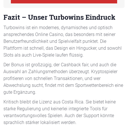
Fazit – Unser Turbowins Eindruck
Turbowins ist ein modernes, dynamisches und optisch
ansprechendes Online Casino, das besonders mit seiner
Benutzerfreundlichkeit und Spielvielfalt punktet. Die
Plattform ist schnell, das Design ein Hingucker, und sowohl
Slots als auch Live-Spiele laufen flüssig.
Der Bonus ist großzügig, der Cashback fair, und auch die
Auswahl an Zahlungsmethoden überzeugt. Kryptospieler
profitieren von schnellen Transaktionen, und wer
Abwechslung sucht, findet mit dem Sportwettenbereich eine
gute Ergänzung.
Kritisch bleibt die Lizenz aus Costa Rica. Sie bietet keine
starke Regulierung und keinerlei integrierte Tools für
verantwortungsvolles Spielen. Auch der Support könnte
sprachlich stärker lokalisiert werden.