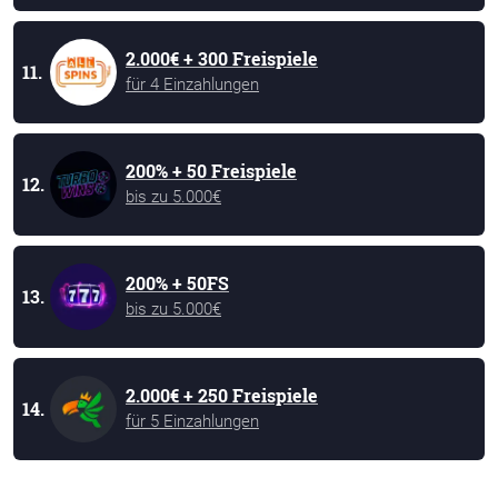
2.000€ + 300 Freispiele
11.
für 4 Einzahlungen
200% + 50 Freispiele
12.
bis zu 5.000€
200% + 50FS
13.
bis zu 5.000€
2.000€ + 250 Freispiele
14.
für 5 Einzahlungen