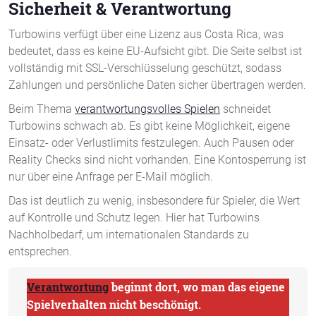
Sicherheit & Verantwortung
Turbowins verfügt über eine Lizenz aus Costa Rica, was
bedeutet, dass es keine EU-Aufsicht gibt. Die Seite selbst ist
vollständig mit SSL-Verschlüsselung geschützt, sodass
Zahlungen und persönliche Daten sicher übertragen werden.
Beim Thema
verantwortungsvolles Spielen
schneidet
Turbowins schwach ab. Es gibt keine Möglichkeit, eigene
Einsatz- oder Verlustlimits festzulegen. Auch Pausen oder
Reality Checks sind nicht vorhanden. Eine Kontosperrung ist
nur über eine Anfrage per E-Mail möglich.
Das ist deutlich zu wenig, insbesondere für Spieler, die Wert
auf Kontrolle und Schutz legen. Hier hat Turbowins
Nachholbedarf, um internationalen Standards zu
entsprechen.
Verantwortung
beginnt dort, wo man das eigene
Spielverhalten nicht beschönigt.