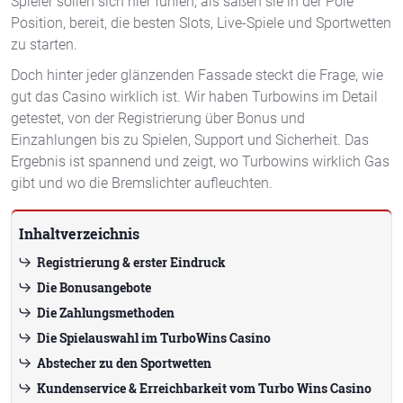
Spieler sollen sich hier fühlen, als säßen sie in der Pole
Position, bereit, die besten Slots, Live-Spiele und Sportwetten
zu starten.
Doch hinter jeder glänzenden Fassade steckt die Frage, wie
gut das Casino wirklich ist. Wir haben Turbowins im Detail
getestet, von der Registrierung über Bonus und
Einzahlungen bis zu Spielen, Support und Sicherheit. Das
Ergebnis ist spannend und zeigt, wo Turbowins wirklich Gas
gibt und wo die Bremslichter aufleuchten.
Inhaltverzeichnis
Registrierung & erster Eindruck
Die Bonusangebote
Die Zahlungsmethoden
Die Spielauswahl im TurboWins Casino
Abstecher zu den Sportwetten
Kundenservice & Erreichbarkeit vom Turbo Wins Casino