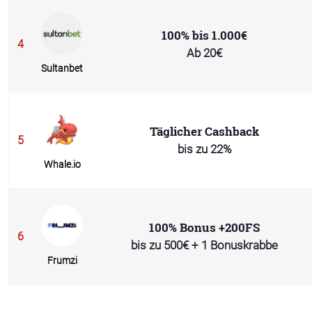
100% bis 1.000€
4
Ab 20€
Sultanbet
Täglicher Cashback
5
bis zu 22%
Whale.io
100% Bonus +200FS
6
bis zu 500€ + 1 Bonuskrabbe
Frumzi