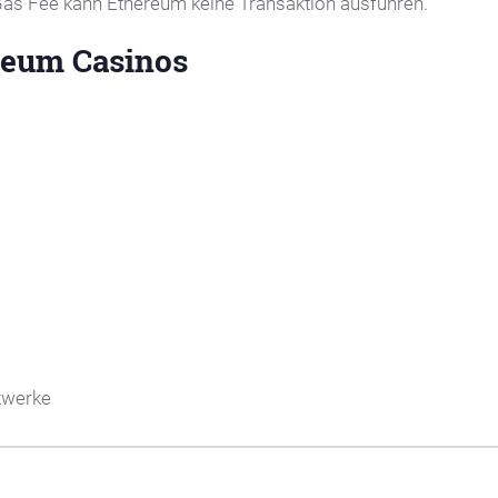
 Gas Fee kann Ethereum keine Transaktion ausführen.
ereum Casinos
zwerke