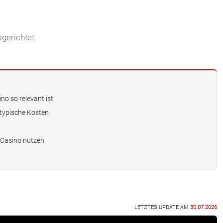
gerichtet.
o so relevant ist
typische Kosten
e Casino nutzen
LETZTES UPDATE AM
30.07.2026