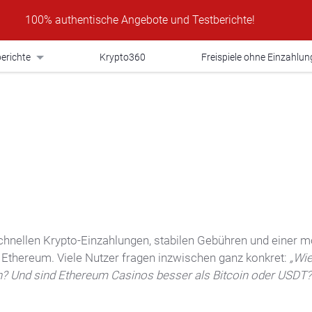
100% authentische Angebote und Testberichte!
berichte
Krypto360
Freispiele ohne Einzahlun
 schnellen Krypto-Einzahlungen, stabilen Gebühren und einer
 Ethereum. Viele Nutzer fragen inzwischen ganz konkret:
„Wie
n? Und sind Ethereum Casinos besser als Bitcoin oder USDT?