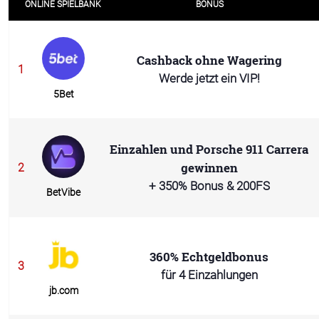
ONLINE SPIELBANK
BONUS
Cashback ohne Wagering
1
Werde jetzt ein VIP!
5Bet
Einzahlen und Porsche 911 Carrera
gewinnen
2
+ 350% Bonus & 200FS
BetVibe
360% Echtgeldbonus
3
für 4 Einzahlungen
jb.com