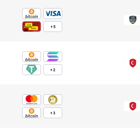
+ 5
+ 2
+ 3