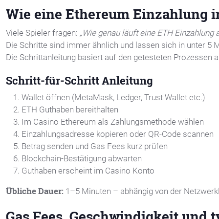
Wie eine Ethereum Einzahlung i
Viele Spieler fragen:
„Wie genau läuft eine ETH Einzahlung 
Die Schritte sind immer ähnlich und lassen sich in unter 5 
Die Schrittanleitung basiert auf den getesteten Prozesse
Schritt-für-Schritt Anleitung
Wallet öffnen (MetaMask, Ledger, Trust Wallet etc.)
ETH Guthaben bereithalten
Im Casino Ethereum als Zahlungsmethode wählen
Einzahlungsadresse kopieren oder QR-Code scannen
Betrag senden und Gas Fees kurz prüfen
Blockchain-Bestätigung abwarten
Guthaben erscheint im Casino Konto
Übliche Dauer:
1–5 Minuten – abhängig von der Netzwerkl
Gas Fees, Geschwindigkeit und 