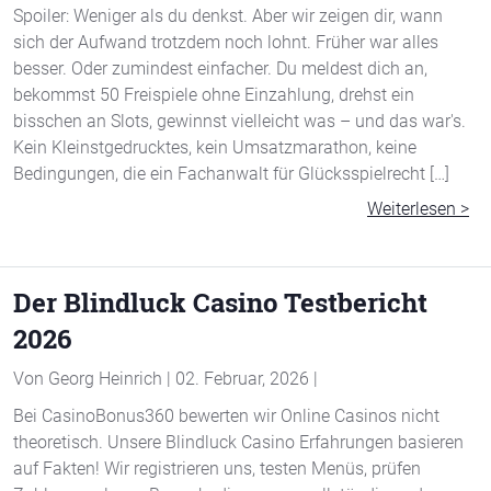
Spoiler: Weniger als du denkst. Aber wir zeigen dir, wann
sich der Aufwand trotzdem noch lohnt. Früher war alles
besser. Oder zumindest einfacher. Du meldest dich an,
bekommst 50 Freispiele ohne Einzahlung, drehst ein
bisschen an Slots, gewinnst vielleicht was – und das war's.
Kein Kleinstgedrucktes, kein Umsatzmarathon, keine
Bedingungen, die ein Fachanwalt für Glücksspielrecht […]
Weiterlesen >
Der Blindluck Casino Testbericht
2026
Von
Georg Heinrich
|
02. Februar, 2026
|
Bei CasinoBonus360 bewerten wir Online Casinos nicht
theoretisch. Unsere Blindluck Casino Erfahrungen basieren
auf Fakten! Wir registrieren uns, testen Menüs, prüfen