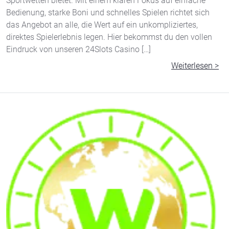
Sportwetten bietet. Mit einem klaren Fokus auf einfache
Bedienung, starke Boni und schnelles Spielen richtet sich
das Angebot an alle, die Wert auf ein unkompliziertes,
direktes Spielerlebnis legen. Hier bekommst du den vollen
Eindruck von unseren 24Slots Casino […]
Weiterlesen >