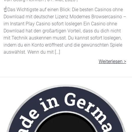
☝️Das Wichtigste auf einen Blick: Die besten Casinos ohne
Download mit deutscher Lizenz Modernes Browsercasino –
im Instant Play Casino sofort loslegen Ein Casino ohne
Download hat den großartigen Vorteil, dass du dich nicht
mit Technik auskennen musst. Du kannst sofort loslegen,
indem du ein Konto eröffnest und die gewünschten Spiele
auswählst. Wenn du mit […]
Weiterlesen >