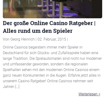
Der große Online Casino Ratgeber |
Alles rund um den Spieler
Von
Georg Heinrich
|
02. Februar, 2015
|
Online Casinos begeistern immer mehr Spieler in
Deutschland für sich Glücks- und Zufallsspiele haben eine
lange Tradition. Die Spielautomaten sind nicht nur moderner
und umfassender geworden, sondern die regionalen
Spielhallen sehen mit den modernen Online Casinos einem
ganz neuen Konkurrenten in die Augen. Erfahre jetzt alles in
unserem Casino Ratgeber! Online Casinos nehmen seit
Jahren […]
Weiterlesen >