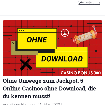
Weiterlesen >
Ohne Umwege zum Jackpot: 5
Online Casinos ohne Download, die
du kennen musst!
Von
Georg Heinrich
|
01. Mai, 2023
|