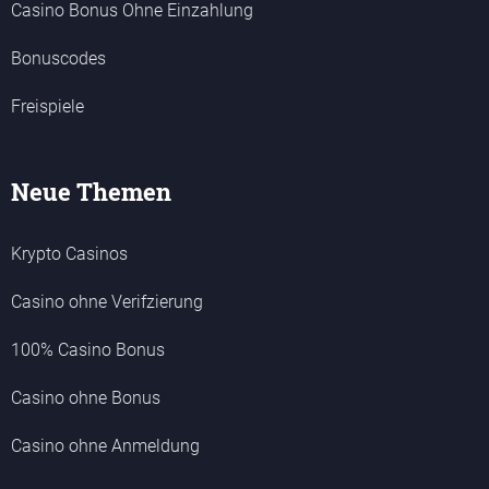
Casino Bonus Ohne Einzahlung
Bonuscodes
Freispiele
Neue Themen
Krypto Casinos
Casino ohne Verifzierung
100% Casino Bonus
Casino ohne Bonus
Casino ohne Anmeldung