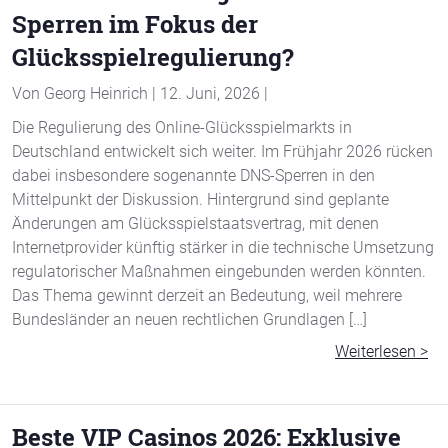
Sperren im Fokus der
Glücksspielregulierung?
Von
Georg Heinrich
|
12. Juni, 2026
|
Die Regulierung des Online-Glücksspielmarkts in
Deutschland entwickelt sich weiter. Im Frühjahr 2026 rücken
dabei insbesondere sogenannte DNS-Sperren in den
Mittelpunkt der Diskussion. Hintergrund sind geplante
Änderungen am Glücksspielstaatsvertrag, mit denen
Internetprovider künftig stärker in die technische Umsetzung
regulatorischer Maßnahmen eingebunden werden könnten.
Das Thema gewinnt derzeit an Bedeutung, weil mehrere
Bundesländer an neuen rechtlichen Grundlagen […]
Weiterlesen >
Beste VIP Casinos 2026: Exklusive