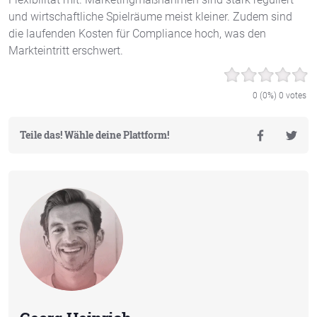
und wirtschaftliche Spielräume meist kleiner. Zudem sind
die laufenden Kosten für Compliance hoch, was den
Markteintritt erschwert.
0
(0%)
0
votes
Teile das! Wähle deine Plattform!