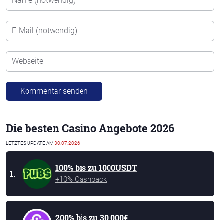
Die besten Casino Angebote 2026
LETZTES UPDATE AM
30.07.2026
100% bis zu 1000USDT
1.
+10% Cashback
200% bis zu 30.000€