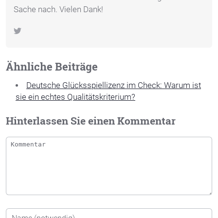
Sache nach. Vielen Dank!
Ähnliche Beiträge
Deutsche Glücksspiellizenz im Check: Warum ist
sie ein echtes Qualitätskriterium?
Hinterlassen Sie einen Kommentar