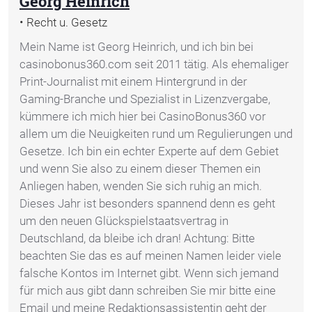
Georg Heinrich
• Recht u. Gesetz
Mein Name ist Georg Heinrich, und ich bin bei
casinobonus360.com seit 2011 tätig. Als ehemaliger
Print-Journalist mit einem Hintergrund in der
Gaming-Branche und Spezialist in Lizenzvergabe,
kümmere ich mich hier bei CasinoBonus360 vor
allem um die Neuigkeiten rund um Regulierungen und
Gesetze. Ich bin ein echter Experte auf dem Gebiet
und wenn Sie also zu einem dieser Themen ein
Anliegen haben, wenden Sie sich ruhig an mich.
Dieses Jahr ist besonders spannend denn es geht
um den neuen Glückspielstaatsvertrag in
Deutschland, da bleibe ich dran! Achtung: Bitte
beachten Sie das es auf meinen Namen leider viele
falsche Kontos im Internet gibt. Wenn sich jemand
für mich aus gibt dann schreiben Sie mir bitte eine
Email und meine Redaktionsassistentin geht der