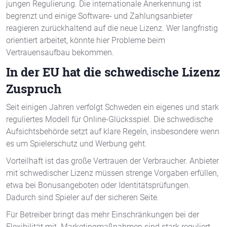
jungen Regulierung. Die internationale Anerkennung ist
begrenzt und einige Software- und Zahlungsanbieter
reagieren zurückhaltend auf die neue Lizenz. Wer langfristig
orientiert arbeitet, könnte hier Probleme beim
Vertrauensaufbau bekommen.
In der EU hat die schwedische Lizenz
Zuspruch
Seit einigen Jahren verfolgt Schweden ein eigenes und stark
reguliertes Modell für Online-Glücksspiel. Die schwedische
Aufsichtsbehörde setzt auf klare Regeln, insbesondere wenn
es um Spielerschutz und Werbung geht.
Vorteilhaft ist das große Vertrauen der Verbraucher. Anbieter
mit schwedischer Lizenz müssen strenge Vorgaben erfüllen,
etwa bei Bonusangeboten oder Identitätsprüfungen.
Dadurch sind Spieler auf der sicheren Seite.
Für Betreiber bringt das mehr Einschränkungen bei der
Flexibilität mit. Marketingmaßnahmen sind stark reguliert