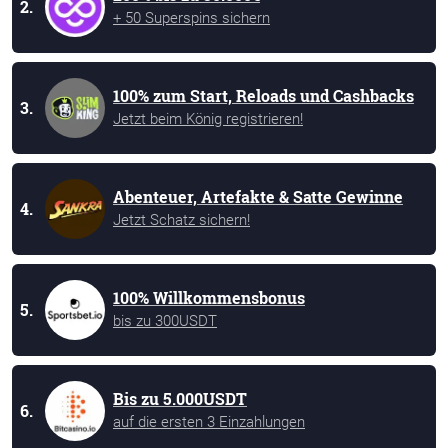
2.
+ 50 Superspins sichern
100% zum Start, Reloads und Cashbacks
3.
Jetzt beim König registrieren!
Abenteuer, Artefakte & Satte Gewinne
4.
Jetzt Schatz sichern!
100% Willkommensbonus
5.
bis zu 300USDT
Bis zu 5.000USDT
6.
auf die ersten 3 Einzahlungen