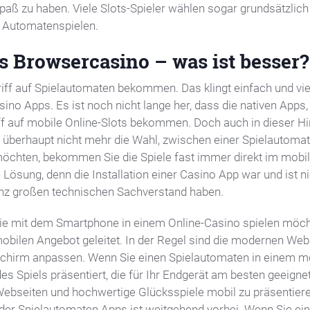
 Spaß zu haben. Viele Slots-Spieler wählen sogar grundsätzlich
n Automatenspielen.
 Browsercasino – was ist besser?
riff auf Spielautomaten bekommen. Das klingt einfach und vie
ino Apps. Es ist noch nicht lange her, dass die nativen Apps,
riff auf mobile Online-Slots bekommen. Doch auch in dieser Hi
en überhaupt nicht mehr die Wahl, zwischen einer Spielautoma
öchten, bekommen Sie die Spiele fast immer direkt im mobi
 Lösung, denn die Installation einer Casino App war und ist 
 ganz großen technischen Sachverstand haben.
Sie mit dem Smartphone in einem Online-Casino spielen möc
bilen Angebot geleitet. In der Regel sind die modernen Web
ldschirm anpassen. Wenn Sie einen Spielautomaten in einem m
 Spiels präsentiert, die für Ihr Endgerät am besten geeignet 
bseiten und hochwertige Glücksspiele mobil zu präsentier
t der Spielautomaten Apps ist weitgehend vorbei. Wenn Sie ei