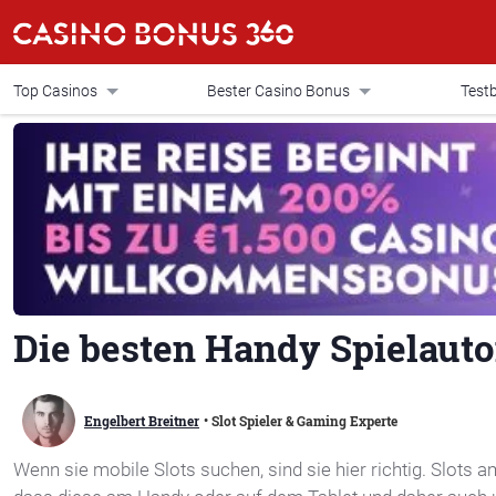
Top Casinos
Bester Casino Bonus
Test
Die besten Handy Spielaut
Engelbert Breitner
• Slot Spieler & Gaming Experte
Wenn sie mobile Slots suchen, sind sie hier richtig. Slots a