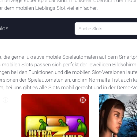
terwegs super spielbar sind. In unserer Übersicht der mobile
 dem mobilen Lieblings Slot viel einfacher.
los
ns, die gerne lukrative mobile Spielautomaten auf dem Smart
 mobilen Slots passen sich perfekt der jeweiligen Bildschirm
ngen bei den Funktionen und die mobilen Slot-Versionen lauf
rsionen der Spielautomaten an, und im Normalfall ist auch ke
 bei uns gibt es alle Slots mobil gerecht und in der Demo-V