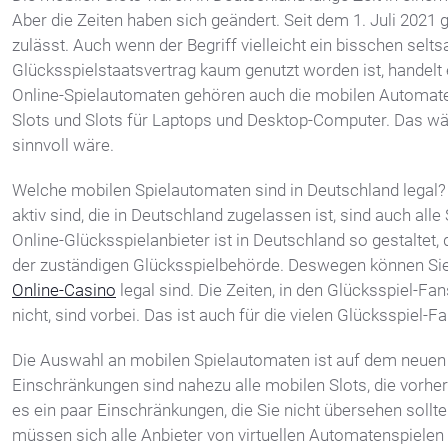
Aber die Zeiten haben sich geändert. Seit dem 1. Juli 2021 
zulässt. Auch wenn der Begriff vielleicht ein bisschen selt
Glücksspielstaatsvertrag kaum genutzt worden ist, handelt
Online-Spielautomaten gehören auch die mobilen Automate
Slots und Slots für Laptops und Desktop-Computer. Das wäre
sinnvoll wäre.
Welche mobilen Spielautomaten sind in Deutschland legal? D
aktiv sind, die in Deutschland zugelassen ist, sind auch all
Online-Glücksspielanbieter ist in Deutschland so gestaltet, 
der zuständigen Glücksspielbehörde. Deswegen können Sie d
Online-Casino
legal sind. Die Zeiten, in den Glücksspiel-Fa
nicht, sind vorbei. Das ist auch für die vielen Glücksspiel-F
Die Auswahl an mobilen Spielautomaten ist auf dem neuen 
Einschränkungen sind nahezu alle mobilen Slots, die vorhe
es ein paar Einschränkungen, die Sie nicht übersehen sollte
müssen sich alle Anbieter von virtuellen Automatenspielen 