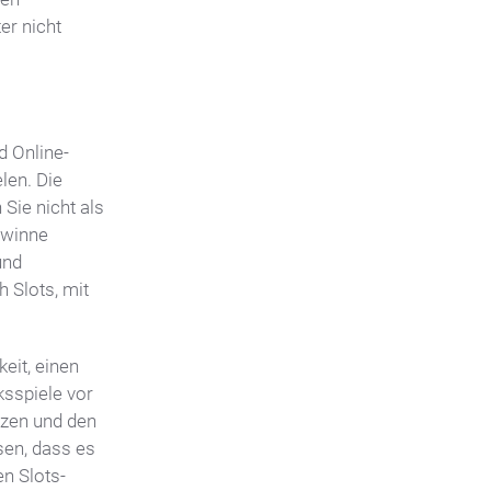
er nicht
d Online-
len. Die
Sie nicht als
ewinne
und
 Slots, mit
eit, einen
ksspiele vor
izen und den
sen, dass es
en Slots-