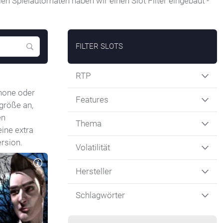
n Spielautomaten haben wir einen Slot Filter eingebaut -
FILTER SLOTS
RTP
phone oder
60
100
Features
größe an,
en
0 Ausgewählt
Alle auswählen
Thema
ine extra
ersion.
0 Ausgewählt
Alle auswählen
Volatilität
0 Ausgewählt
Alle auswählen
Hersteller
0 Ausgewählt
Alle auswählen
Schlagwörter
0 Ausgewählt
Alle auswählen