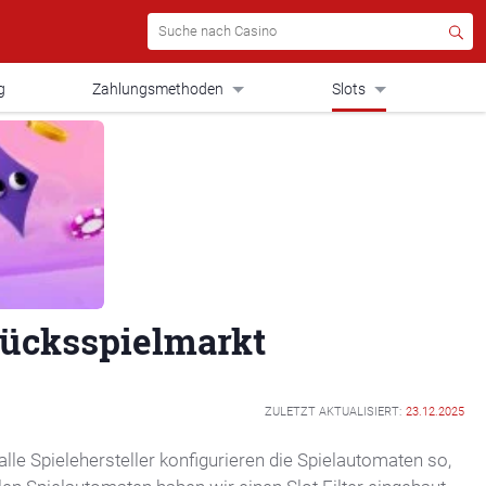
g
Zahlungsmethoden
Slots
lücksspielmarkt
ZULETZT AKTUALISIERT:
23.12.2025
alle Spielehersteller konfigurieren die Spielautomaten so,