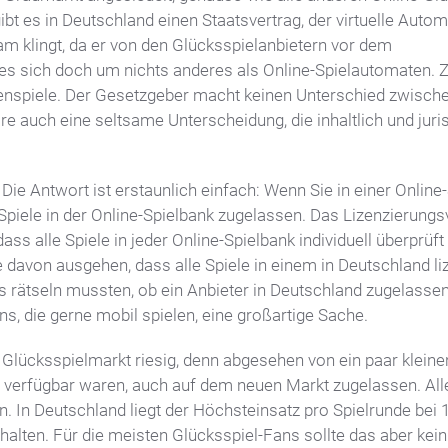
gibt es in Deutschland einen Staatsvertrag, der virtuelle Auto
sam klingt, da er von den Glücksspielanbietern vor dem
 es sich doch um nichts anderes als Online-Spielautomaten. 
nspiele. Der Gesetzgeber macht keinen Unterschied zwisch
 auch eine seltsame Unterscheidung, die inhaltlich und juris
ie Antwort ist erstaunlich einfach: Wenn Sie in einer Online
e Spiele in der Online-Spielbank zugelassen. Das Lizenzierungs
dass alle Spiele in jeder Online-Spielbank individuell überprüf
avon ausgehen, dass alle Spiele in einem in Deutschland li
ns rätseln mussten, ob ein Anbieter in Deutschland zugelassen
ans, die gerne mobil spielen, eine großartige Sache.
Glücksspielmarkt riesig, denn abgesehen von ein paar kleine
r verfügbar waren, auch auf dem neuen Markt zugelassen. Alle
n. In Deutschland liegt der Höchsteinsatz pro Spielrunde bei 
halten. Für die meisten Glücksspiel-Fans sollte das aber kei