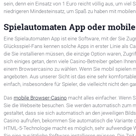
sein, denn ein Einsatz von 1 Euro reicht völlig aus, um viel
niedrigeren Mindesteinsatz, um Spaß zu haben mit mobile
Spielautomaten App oder mobiles
Eine Spielautomaten App ist eine Software, mit der Sie Zug
Glücksspiel-Fans kennen solche Apps in erster Linie als Cas
die Sie installieren müssen, die einzige Option waren, Zug
sich einiges getan, denn viele Casino-Betreiber geben Ihn
einem Browsercasino zu wählen. Wenn Sie mobil spielen m
angeboten. Aus unserer Sicht ist das eine sehr komfortable
einfach, insbesondere für Spieler, die vielleicht nicht den
Das
mobile Browser-Casino
macht alles einfacher. Wenn 
Sie die Webseite besuchen. Sie werden automatisch zum mo
gestaltet, dass sie sich automatisch an den jeweiligen Bi
Casino aufrufen, bekommen Sie automatisch die Variante des
HTML-5-Technologie macht es möglich, sehr aufwendige We
Sie eine zusätzliche Software installieren müssen. Die Zei