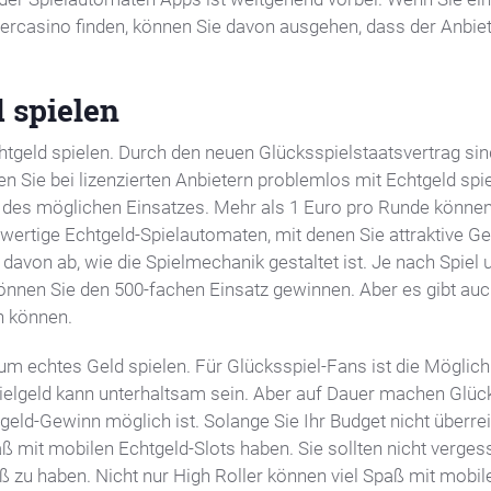
rcasino finden, können Sie davon ausgehen, dass der Anbiet
 spielen
tgeld spielen. Durch den neuen Glücksspielstaatsvertrag sin
n Sie bei lizenzierten Anbietern problemlos mit Echtgeld spie
e des möglichen Einsatzes. Mehr als 1 Euro pro Runde können 
llwertige Echtgeld-Spielautomaten, mit denen Sie attraktive G
 davon ab, wie die Spielmechanik gestaltet ist. Je nach Spiel 
nnen Sie den 500-fachen Einsatz gewinnen. Aber es gibt auch
n können.
um echtes Geld spielen. Für Glücksspiel-Fans ist die Möglichk
pielgeld kann unterhaltsam sein. Aber auf Dauer machen Glüc
geld-Gewinn möglich ist. Solange Sie Ihr Budget nicht überre
aß mit mobilen Echtgeld-Slots haben. Sie sollten nicht verges
ß zu haben. Nicht nur High Roller können viel Spaß mit mobil