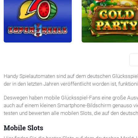
Handy Spielautomaten sind auf dem deutschen Glücksspielma
der in den letzten Jahren veröffentlicht worden ist, funkti
Deswegen haben mobile Glücksspiel-Fans eine große Auswah
auch auf einem kleinen Smartphone-Bildschirm genauso vi
testen und bewerten alle mobilen Slots, die auf den deutsc
Mobile Slots