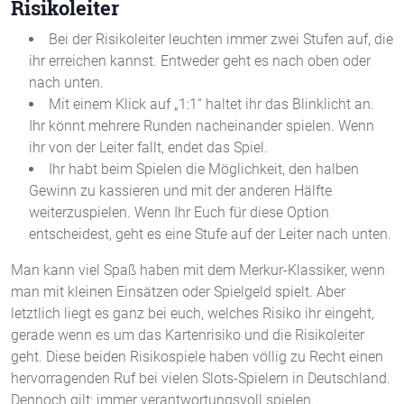
Risikoleiter
Bei der Risikoleiter leuchten immer zwei Stufen auf, die
ihr erreichen kannst. Entweder geht es nach oben oder
nach unten.
Mit einem Klick auf „1:1“ haltet ihr das Blinklicht an.
Ihr könnt mehrere Runden nacheinander spielen. Wenn
ihr von der Leiter fallt, endet das Spiel.
Ihr habt beim Spielen die Möglichkeit, den halben
Gewinn zu kassieren und mit der anderen Hälfte
weiterzuspielen. Wenn Ihr Euch für diese Option
entscheidest, geht es eine Stufe auf der Leiter nach unten.
Man kann viel Spaß haben mit dem Merkur-Klassiker, wenn
man mit kleinen Einsätzen oder Spielgeld spielt. Aber
letztlich liegt es ganz bei euch, welches Risiko ihr eingeht,
gerade wenn es um das Kartenrisiko und die Risikoleiter
geht. Diese beiden Risikospiele haben völlig zu Recht einen
hervorragenden Ruf bei vielen Slots-Spielern in Deutschland.
Dennoch gilt: immer verantwortungsvoll spielen.