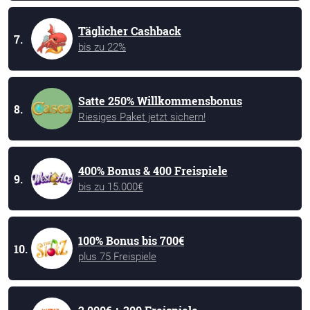
Täglicher Cashback
7.
bis zu 22%
Satte 250% Willkommensbonus
8.
Riesiges Paket jetzt sichern!
400% Bonus & 400 Freispiele
9.
bis zu 15.000€
100% Bonus bis 700€
10.
plus 75 Freispiele