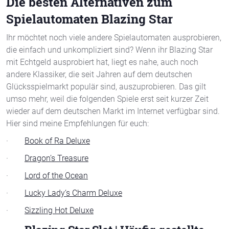
Die besten Alternativen zum
Spielautomaten Blazing Star
Ihr möchtet noch viele andere Spielautomaten ausprobieren,
die einfach und unkompliziert sind? Wenn ihr Blazing Star
mit Echtgeld ausprobiert hat, liegt es nahe, auch noch
andere Klassiker, die seit Jahren auf dem deutschen
Glücksspielmarkt populär sind, auszuprobieren. Das gilt
umso mehr, weil die folgenden Spiele erst seit kurzer Zeit
wieder auf dem deutschen Markt im Internet verfügbar sind.
Hier sind meine Empfehlungen für euch:
·
Book of Ra Deluxe
·
Dragon’s Treasure
·
Lord of the Ocean
·
Lucky Lady‘s Charm Deluxe
·
Sizzling Hot Deluxe