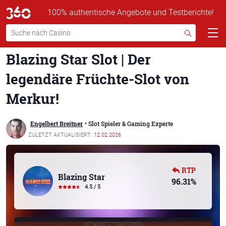
100% authentische Angebote und Testberichte!
Blazing Star Slot | Der
legendäre Früchte-Slot von
Merkur!
Engelbert Breitner
• Slot Spieler & Gaming Experte
ZULETZT AKTUALISIERT:
12.02.2026
RTP
Blazing Star
96.31%
4.5
/ 5