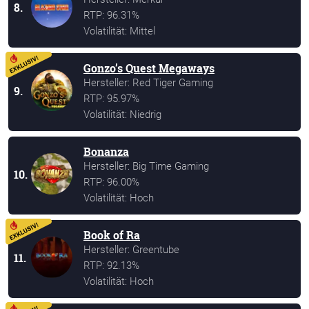
8.
RTP: 96.31%
Volatilität: Mittel
Gonzo’s Quest Megaways
Hersteller: Red Tiger Gaming
9.
RTP: 95.97%
Volatilität: Niedrig
Bonanza
Hersteller: Big Time Gaming
10.
RTP: 96.00%
Volatilität: Hoch
Book of Ra
Hersteller: Greentube
11.
RTP: 92.13%
Volatilität: Hoch