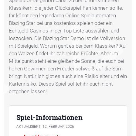
Spielautomat gehört dabei zu den unumstrittenen
Klassikern, die jeder Glücksspiel-Fan kennen sollte.
Ihr könnt den legendären Online Spielautomaten
Blazing Star bei uns kostenlos spielen oder ein
Echtgeld-Casinos in der Top-Liste auswählen und
loszocken.
Die Blazing Star Demo ist die Vollversion
mit Spielgeld. Worum geht es bei dem Klassiker? Auf
den Walzen findet ihr zahlreiche Früchte. Aber im
Mittelpunkt steht eine gleißende Sonne, die euch bei
hohen Gewinnen den Freudenschweiß auf die Stirn
bringt. Natürlich gibt es auch eine Risikoleiter und ein
Kartenrisiko. Dieses Spiel solltet ihr euch nicht
entgehen lassen!
Spiel-Informationen
AKTUALISIERT:
12. FEBRUAR 2026