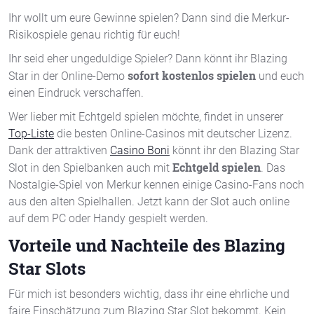
Ihr wollt um eure Gewinne spielen? Dann sind die Merkur-
Risikospiele genau richtig für euch!
Ihr seid eher ungeduldige Spieler? Dann könnt ihr Blazing
sofort kostenlos spielen
Star in der Online-Demo
und euch
einen Eindruck verschaffen.
Wer lieber mit Echtgeld spielen möchte, findet in unserer
Top-Liste
die besten Online-Casinos mit deutscher Lizenz.
Dank der attraktiven
Casino Boni
könnt ihr den Blazing Star
Echtgeld spielen
Slot in den Spielbanken auch mit
. Das
Nostalgie-Spiel von Merkur kennen einige Casino-Fans noch
aus den alten Spielhallen. Jetzt kann der Slot auch online
auf dem PC oder Handy gespielt werden.
Vorteile und Nachteile des Blazing
Star Slots
Für mich ist besonders wichtig, dass ihr eine ehrliche und
faire Einschätzung zum Blazing Star Slot bekommt. Kein