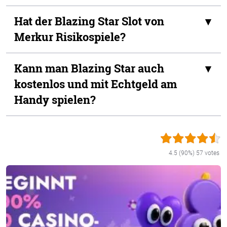
Blazing Star von Merkur wird in Online-Casinos mit
Hat der Blazing Star Slot von
▾
deutscher Lizenz (Erlaubnis) legal und sicher angeboten. Bei
Merkur Risikospiele?
uns findet ihr die aktuell besten Online-Spielhallen mit
deutscher Lizenz, in denen ihr den großen Klassiker des
Im großen Klassiker von Merkur bekommt ihr nicht nur
deutschen Spieleherstellers mit Spielgeld und Echtgeld
Kann man Blazing Star auch
▾
Früchte und eine Sonne geboten, sondern auch ein
erleben könnt.
kostenlos und mit Echtgeld am
Kartenrisiko und eine Risikoleiter. Mit beiden Spielen könnt
ihr euren Rundengewinn vervielfachen, wenn ihr das nötige
Handy spielen?
Glück habt.
Ja, der Blazing Star Slot kann auch kostenlos am Handy
oder Tablet gespielt werden. Die Demo-Website passt sich
im Browser automatisch an den Handybildschirm an. Das
4.5
(90%)
57
votes
gilt auch für die Echtgeld-Casinos aus unserer Top-Liste
oben. Außerdem ist der Blazing Star Spielautomat als
Spielgeld-App im Apple App Store und im Google Play Store
für die Betriebsysteme iOS und Android erhältlich.