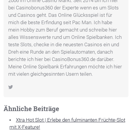
2006 im Online Casino Markt. Seit 2014 bin ich hier
bei Casinobonus360 der Experte wenn es um Slots
und Casinos geht. Das Online Glücksspiel ist für
mich die beste Erfindung seit Pac Man. Ich habe
mein Hobby zum Beruf gemacht und schreibe hier
alles Wissenswerte rund um Online Spielbanken. Ich
teste Slots, checke in die neuesten Casinos ein und
Dreh eine Runde an den Spielautomaten, danach
berichte ich hier bei CasinoBonus360.de darüber.
Meine Online Spielbank Erfahrungen möchte ich hier
mit vielen gleichgesinnten Usern teilen.
Ähnliche Beiträge
Xtra Hot Slot | Erlebe den fulminanten Früchte-Slot
mit X-Feature!