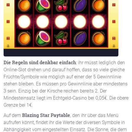
Die Regeln sind denkbar einfach
: ihr müsst lediglich den
Online-Slot drehen und darauf hoffen, dass so viele gleiche
Früchte/Symbole wie möglich auf einer der 5 Gewinnlinie
stehen bleiben. Es müssen pro Gewinnlinie aber mindestens
3 sein. Einzig bei der Kirsche reichen bereits 2. Der
Mindesteinsatz liegt im Echtgeld-Casino bei 0,05€. Die obere
Grenze bei 1€.
Blazing Star Paytable
Auf dem
, den ihr über das Menü
aufrufen könnt, findet ihr die Werte der diversen Symbole in
Abhängigkeit vom eingestellten Einsatz. Die Sonne, die dem