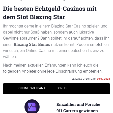
Die besten Echtgeld-Casinos mit
dem Slot Blazing Star
Ihr möchtet gerne in einem Blazing Star Casino spielen und
dabei nicht nur Spaß haben, sondern auch lukrative
Gewinne abräumen? Dann solltet ihr darauf achten, dass ihr
Blazing Star Bonus
einen
nutzen könnt. Zudem empfehlen
wir euch, ein Online-Casino mit einer deutschen Lizenz zu
wählen.
Nach meinen aktuellen Erfahrungen kann ich euch die
folgenden Anbieter ohne jede Einschränkung empfehlen:
LETZTES UPDATE AM
30.07.2026
ONLINE SPIELBANK
BONUS
Einzahlen und Porsche
911 Carrera gewinnen