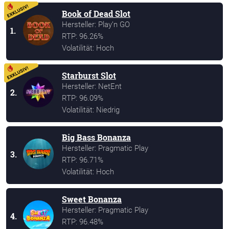
Book of Dead Slot
Hersteller: Play’n GO
1.
RTP: 96.26%
Volatilität: Hoch
Starburst Slot
Hersteller: NetEnt
2.
RTP: 96.09%
Volatilität: Niedrig
Big Bass Bonanza
Hersteller: Pragmatic Play
3.
RTP: 96.71%
Volatilität: Hoch
Sweet Bonanza
Hersteller: Pragmatic Play
4.
RTP: 96.48%