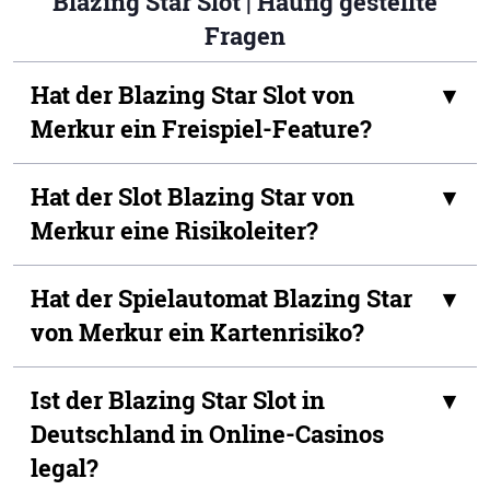
Blazing Star Slot | Häufig gestellte
Fragen
Hat der Blazing Star Slot von
▾
Merkur ein Freispiel-Feature?
Der Blazing Star Slot ist ein sehr einfacher Früchte-Slot, der
Hat der Slot Blazing Star von
▾
kein Freispiel-Feature hat. Der Klassiker von Merkur hat
Merkur eine Risikoleiter?
dafür aber die beiden klassischen Risikospiele: Risikoleiter
und Kartenrisiko.
Der Klassiker von Merkur ist mit einer Risikoleiter
Hat der Spielautomat Blazing Star
▾
ausgestattet. Wenn ihr einen Gewinn erzielt, der kein Top-
von Merkur ein Kartenrisiko?
Gewinn ist, könnt ihr mit der Risikoleiter versuchen, den
Gewinn erheblich zu erhöhen.
Der legendäre Früchte-Slot des deutschen Herstellers ist mit
Ist der Blazing Star Slot in
▾
einem Kartenrisiko ausgestattet. Das Kartenrisiko könnt ihr
Deutschland in Online-Casinos
wählen, wenn ihr einen normalen Rundengewinn erzielt. Nur
bei hohen Gewinnen wird dieses Risikospiel nicht
legal?
angeboten.