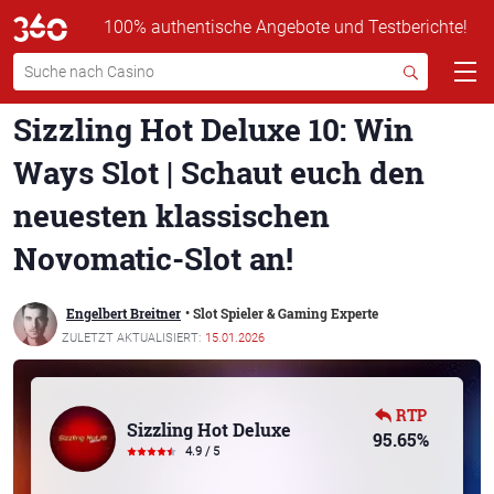
100% authentische Angebote und Testberichte!
Sizzling Hot Deluxe 10: Win
Ways Slot | Schaut euch den
neuesten klassischen
Novomatic-Slot an!
Engelbert Breitner
• Slot Spieler & Gaming Experte
ZULETZT AKTUALISIERT:
15.01.2026
RTP
Sizzling Hot Deluxe
95.65%
4.9
/ 5