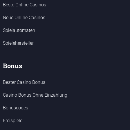
Beste Online Casinos
Neue Online Casinos
Spielautomaten
Spielehersteller
Bonus
Bester Casino Bonus
Casino Bonus Ohne Einzahlung
Bonuscodes
Freispiele