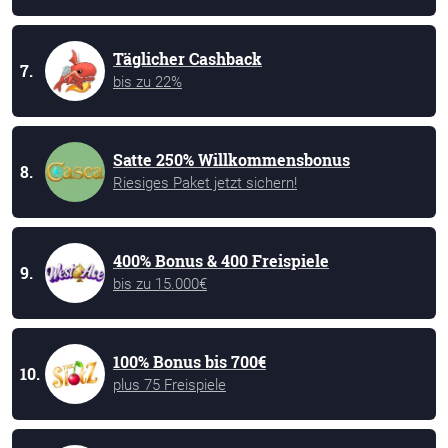
Täglicher Cashback
7.
bis zu 22%
Satte 250% Willkommensbonus
8.
Riesiges Paket jetzt sichern!
400% Bonus & 400 Freispiele
9.
bis zu 15.000€
100% Bonus bis 700€
10.
plus 75 Freispiele