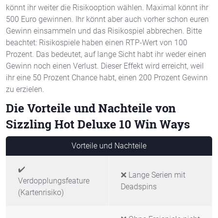
könnt ihr weiter die Risikooption wählen. Maximal könnt ihr
500 Euro gewinnen. Ihr könnt aber auch vorher schon euren
Gewinn einsammeln und das Risikospiel abbrechen. Bitte
beachtet: Risikospiele haben einen RTP-Wert von 100
Prozent. Das bedeutet, auf lange Sicht habt ihr weder einen
Gewinn noch einen Verlust. Dieser Effekt wird erreicht, weil
ihr eine 50 Prozent Chance habt, einen 200 Prozent Gewinn
zu erzielen.
Die Vorteile und Nachteile von
Sizzling Hot Deluxe 10 Win Ways
Vorteile und Nachteile
✔️
❌ Lange Serien mit
Verdopplungsfeature
Deadspins
(Kartenrisiko)