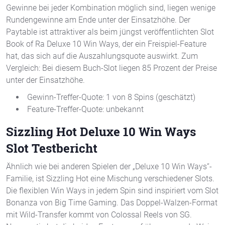
Gewinne bei jeder Kombination möglich sind, liegen wenige
Rundengewinne am Ende unter der Einsatzhöhe. Der
Paytable ist attraktiver als beim jüngst veröffentlichten Slot
Book of Ra Deluxe 10 Win Ways, der ein Freispiel-Feature
hat, das sich auf die Auszahlungsquote auswirkt. Zum
Vergleich: Bei diesem Buch-Slot liegen 85 Prozent der Preise
unter der Einsatzhöhe.
Gewinn-Treffer-Quote: 1 von 8 Spins (geschätzt)
Feature-Treffer-Quote: unbekannt
Sizzling Hot Deluxe 10 Win Ways
Slot Testbericht
Ähnlich wie bei anderen Spielen der „Deluxe 10 Win Ways“-
Familie, ist Sizzling Hot eine Mischung verschiedener Slots.
Die flexiblen Win Ways in jedem Spin sind inspiriert vom Slot
Bonanza von Big Time Gaming. Das Doppel-Walzen-Format
mit Wild-Transfer kommt von Colossal Reels von SG.