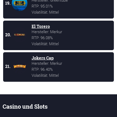
Hersteller: Greentube
19.
RTP: 95.01%
Volatilität: Mittel
El Torero
Hersteller: Merkur
20.
RTP: 96.08%
Volatilität: Mittel
Jokers Cap
Hersteller: Merkur
21.
RTP: 96.40%
Volatilität: Mittel
Casino und Slots