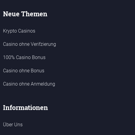
Neue Themen
Krypto Casinos
Casino ohne Verifzierung
100% Casino Bonus
Casino ohne Bonus
Casino ohne Anmeldung
Informationen
Über Uns