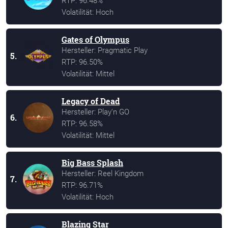
RTP: 96.48%
Volatilität: Hoch
Gates of Olympus
Hersteller: Pragmatic Play
5.
RTP: 96.50%
Volatilität: Mittel
Legacy of Dead
Hersteller: Play‘n GO
6.
RTP: 96.58%
Volatilität: Mittel
Big Bass Splash
Hersteller: Reel Kingdom
7.
RTP: 96.71%
Volatilität: Hoch
Blazing Star