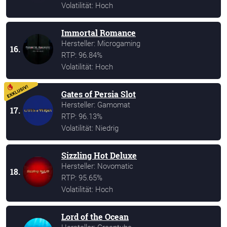
Volatilität: Hoch
Immortal Romance
Hersteller: Microgaming
16.
RTP: 96.84%
Volatilität: Hoch
Gates of Persia Slot
Hersteller: Gamomat
17.
RTP: 96.13%
Volatilität: Niedrig
Sizzling Hot Deluxe
Hersteller: Novomatic
18.
RTP: 95.65%
Volatilität: Hoch
Lord of the Ocean