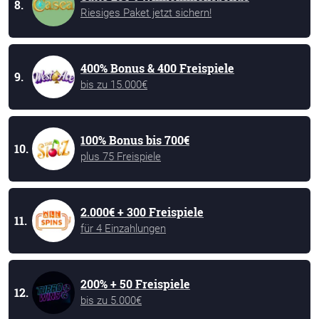
8.
Riesiges Paket jetzt sichern!
400% Bonus & 400 Freispiele
9.
bis zu 15.000€
100% Bonus bis 700€
10.
plus 75 Freispiele
2.000€ + 300 Freispiele
11.
für 4 Einzahlungen
200% + 50 Freispiele
12.
bis zu 5.000€