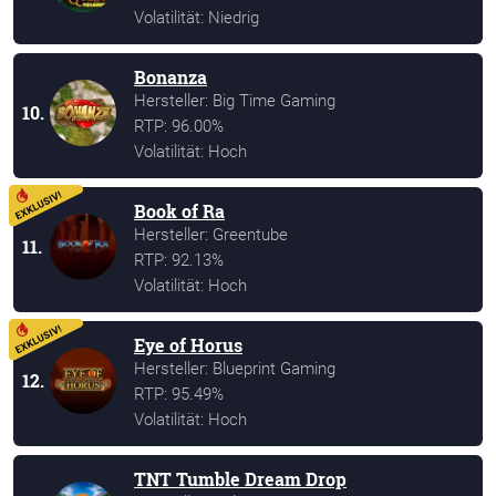
Volatilität: Niedrig
Bonanza
Hersteller: Big Time Gaming
10.
RTP: 96.00%
Volatilität: Hoch
Book of Ra
Hersteller: Greentube
11.
RTP: 92.13%
Volatilität: Hoch
Eye of Horus
Hersteller: Blueprint Gaming
12.
RTP: 95.49%
Volatilität: Hoch
TNT Tumble Dream Drop