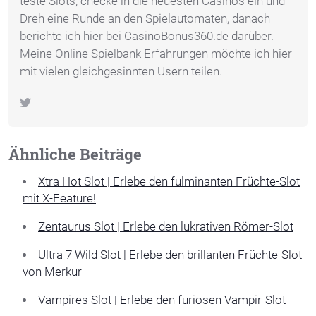
teste Slots, checke in die neuesten Casinos ein und
Dreh eine Runde an den Spielautomaten, danach
berichte ich hier bei CasinoBonus360.de darüber.
Meine Online Spielbank Erfahrungen möchte ich hier
mit vielen gleichgesinnten Usern teilen.
Ähnliche Beiträge
Xtra Hot Slot | Erlebe den fulminanten Früchte-Slot
mit X-Feature!
Zentaurus Slot | Erlebe den lukrativen Römer-Slot
Ultra 7 Wild Slot | Erlebe den brillanten Früchte-Slot
von Merkur
Vampires Slot | Erlebe den furiosen Vampir-Slot