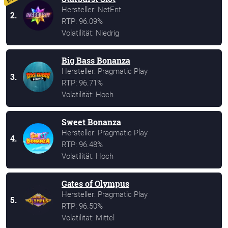
Hersteller: NetEnt
2.
RTP: 96.09%
Volatilität: Niedrig
Big Bass Bonanza
Hersteller: Pragmatic Play
3.
RTP: 96.71%
Volatilität: Hoch
Sweet Bonanza
Hersteller: Pragmatic Play
4.
RTP: 96.48%
Volatilität: Hoch
Gates of Olympus
Hersteller: Pragmatic Play
5.
RTP: 96.50%
Volatilität: Mittel