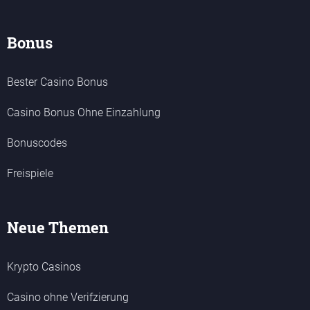
Bonus
Bester Casino Bonus
Casino Bonus Ohne Einzahlung
Bonuscodes
Freispiele
Neue Themen
Krypto Casinos
Casino ohne Verifzierung