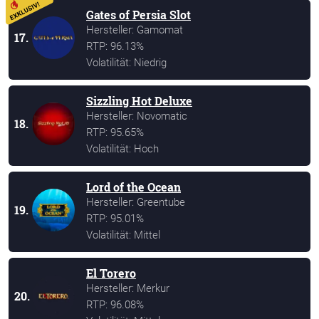
Gates of Persia Slot
Hersteller: Gamomat
17.
RTP: 96.13%
Volatilität: Niedrig
Sizzling Hot Deluxe
Hersteller: Novomatic
18.
RTP: 95.65%
Volatilität: Hoch
Lord of the Ocean
Hersteller: Greentube
19.
RTP: 95.01%
Volatilität: Mittel
El Torero
Hersteller: Merkur
20.
RTP: 96.08%