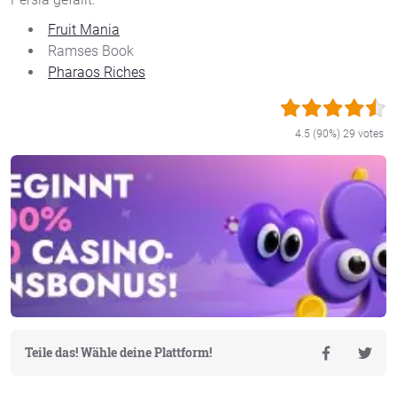
Fruit Mania
Ramses Book
Pharaos Riches
4.5
(90%)
29
votes
Teile das! Wähle deine Plattform!