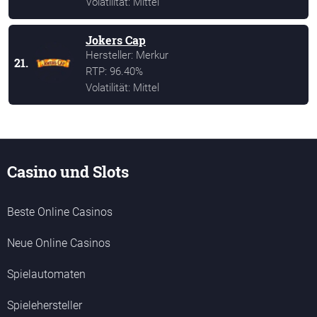
Volatilität: Mittel
Jokers Cap
Hersteller: Merkur
21.
RTP: 96.40%
Volatilität: Mittel
Casino und Slots
Beste Online Casinos
Neue Online Casinos
Spielautomaten
Spielehersteller