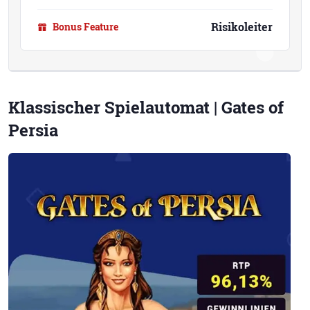
Risikoleiter
Bonus Feature
Klassischer Spielautomat | Gates of
Persia