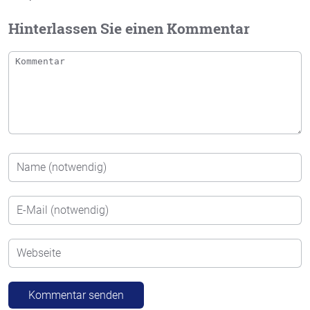
Hinterlassen Sie einen Kommentar