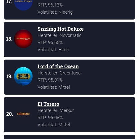
17.
RTP: 96.13%
Volatilität: Niedrig
Sizzling Hot Deluxe
Hersteller: Novomatic
18.
RTP: 95.65%
Volatilität: Hoch
Lord of the Ocean
Hersteller: Greentube
19.
RTP: 95.01%
Volatilität: Mittel
El Torero
Hersteller: Merkur
20.
RTP: 96.08%
Volatilität: Mittel