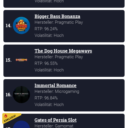
Volatilität: Hoch
Bigger Bass Bonanza
Hersteller: Pragmatic Play
14.
RTP: 96.24%
Volatilität: Hoch
The Dog House Megaways
Hersteller: Pragmatic Play
15.
RTP: 96.55%
Volatilität: Hoch
Immortal Romance
Hersteller: Microgaming
16.
RTP: 96.84%
Volatilität: Hoch
Gates of Persia Slot
Hersteller: Gamomat