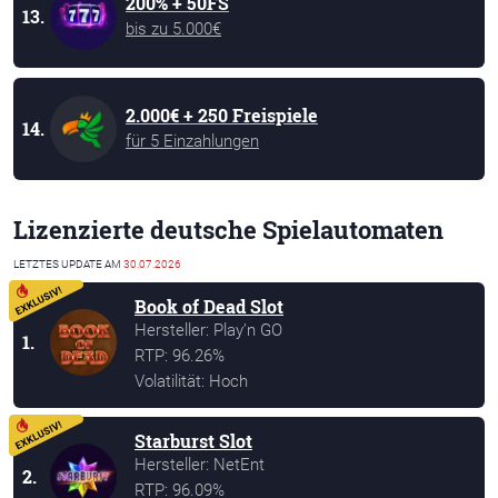
200% + 50FS
13.
bis zu 5.000€
2.000€ + 250 Freispiele
14.
für 5 Einzahlungen
Lizenzierte deutsche Spielautomaten
LETZTES UPDATE AM
30.07.2026
Book of Dead Slot
Hersteller: Play’n GO
1.
RTP: 96.26%
Volatilität: Hoch
Starburst Slot
Hersteller: NetEnt
2.
RTP: 96.09%