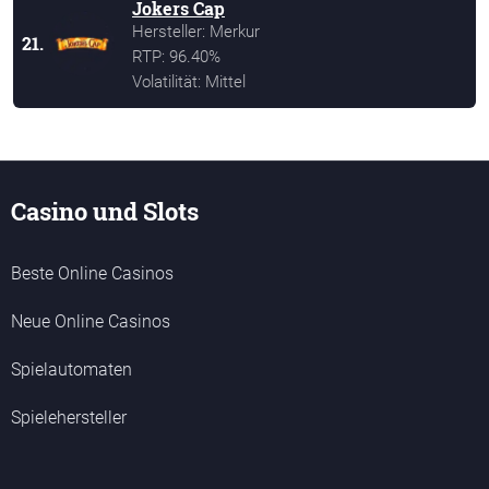
Jokers Cap
Hersteller: Merkur
21.
RTP: 96.40%
Volatilität: Mittel
Casino und Slots
Beste Online Casinos
Neue Online Casinos
Spielautomaten
Spielehersteller