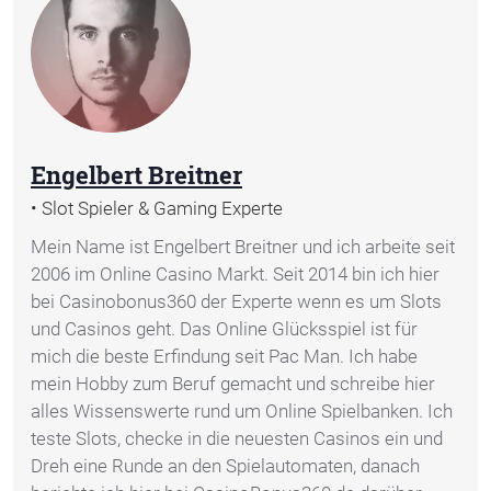
Engelbert Breitner
• Slot Spieler & Gaming Experte
Mein Name ist Engelbert Breitner und ich arbeite seit
2006 im Online Casino Markt. Seit 2014 bin ich hier
bei Casinobonus360 der Experte wenn es um Slots
und Casinos geht. Das Online Glücksspiel ist für
mich die beste Erfindung seit Pac Man. Ich habe
mein Hobby zum Beruf gemacht und schreibe hier
alles Wissenswerte rund um Online Spielbanken. Ich
teste Slots, checke in die neuesten Casinos ein und
Dreh eine Runde an den Spielautomaten, danach