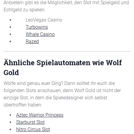
Anbietern gibt es die Möglichkeit, den Slot mit Spielgeld und
Echtgeld zu spielen:
LeoVegas Casino
Turbowins
Whale Casino
Razed
Ähnliche Spielautomaten wie Wolf
Gold
Wölfe sind genau euer Ding? Dann solltet ihr euch die
folgenden Slots anschauen, denn Wolf Gold ist nicht der
einzige Slot, in dem die Spieledesigner sich selbst
übertroffen haben:
Aztec
Warrior Princess
Starburst Slot
Nitro Circus Slot