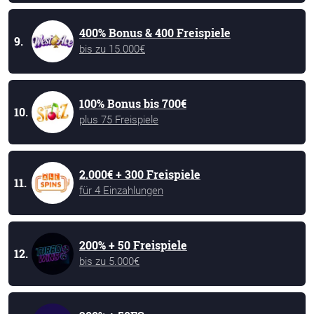
400% Bonus & 400 Freispiele
9.
bis zu 15.000€
100% Bonus bis 700€
10.
plus 75 Freispiele
2.000€ + 300 Freispiele
11.
für 4 Einzahlungen
200% + 50 Freispiele
12.
bis zu 5.000€