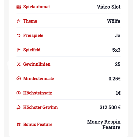
Video Slot
Spielautomat
Wölfe
Thema
Ja
Freispiele
5x3
Spielfeld
25
Gewinnlinien
0,25€
Mindesteinsatz
1€
Höchsteinsatz
312.500 €
Höchster Gewinn
Money Respin
Bonus Feature
Feature