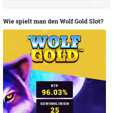
Wie spielt man den Wolf Gold Slot?