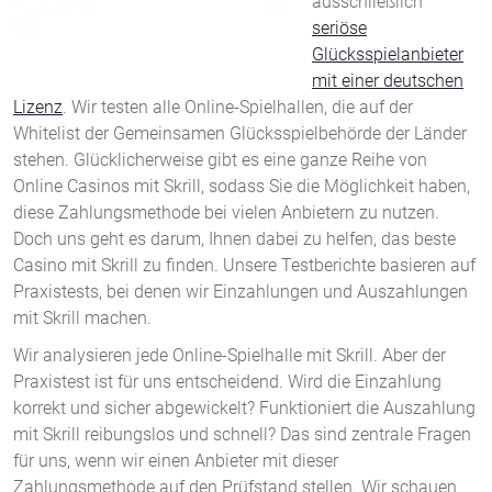
ausschließlich
seriöse
Glücksspielanbieter
mit einer deutschen
Lizenz
. Wir testen alle Online-Spielhallen, die auf der
Whitelist der Gemeinsamen Glücksspielbehörde der Länder
stehen. Glücklicherweise gibt es eine ganze Reihe von
Online Casinos mit Skrill, sodass Sie die Möglichkeit haben,
diese Zahlungsmethode bei vielen Anbietern zu nutzen.
Doch uns geht es darum, Ihnen dabei zu helfen, das beste
Casino mit Skrill zu finden. Unsere Testberichte basieren auf
Praxistests, bei denen wir Einzahlungen und Auszahlungen
mit Skrill machen.
Wir analysieren jede Online-Spielhalle mit Skrill. Aber der
Praxistest ist für uns entscheidend. Wird die Einzahlung
korrekt und sicher abgewickelt? Funktioniert die Auszahlung
mit Skrill reibungslos und schnell? Das sind zentrale Fragen
für uns, wenn wir einen Anbieter mit dieser
Zahlungsmethode auf den Prüfstand stellen. Wir schauen