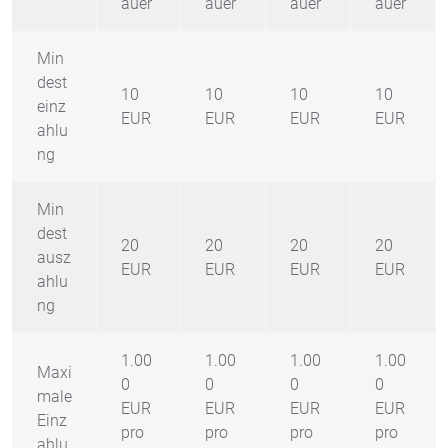
auer
auer
auer
auer
Min
dest
10
10
10
10
einz
EUR
EUR
EUR
EUR
ahlu
ng
Min
dest
20
20
20
20
ausz
EUR
EUR
EUR
EUR
ahlu
ng
1.00
1.00
1.00
1.00
Maxi
0
0
0
0
male
EUR
EUR
EUR
EUR
Einz
pro
pro
pro
pro
ahlu