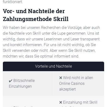
funktioniert.
Vor- und Nachteile der
Zahlungsmethode Skrill
Wir haben bei unseren Recherchen die Vorzüge, aber auch
die Nachteile von Skrill unter die Lupe genommen. Uns ist
wichtig, dass wir unsere Leserinnen und Leser transparent
und korrekt informieren. Für uns ist nicht wichtig, ob Sie
Skrill verwenden oder nicht. Aber wenn Sie Skrill nutzen,
möchten wir, dass Sie optimal informiert sind.
Vorteile und Nachteile
❌ Wird nicht in allen
✔️ Blitzschnelle
Online Casinos
Einzahlungen
akzeptiert
❌ Einzahlung mit Skrill