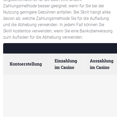
Zahlungsmethode besser geeignet, wenn für Sie bei der
Nutzung geringere Gebühren anfallen. Bei Skrill hängt alles
davon ab, welche Zahlungsmethode Sie für die Aufladung
und die Abhebung verwenden. In jedem Fall können Sie
Skrill kostenlos verwenden, wenn Sie eine Banküberweisung
zum Aufladen für die Abhebung verwenden.
Einzahlung
Auszahlung
Kontoerstellung
im Casino
im Casino