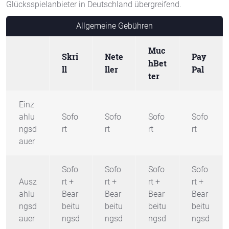
Glücksspielanbieter in Deutschland übergreifend.
Allgemeine Gebühren
Muc
Skri
Nete
Pay
hBet
ll
ller
Pal
ter
Einz
ahlu
Sofo
Sofo
Sofo
Sofo
ngsd
rt
rt
rt
rt
auer
Sofo
Sofo
Sofo
Sofo
Ausz
rt +
rt +
rt +
rt +
ahlu
Bear
Bear
Bear
Bear
ngsd
beitu
beitu
beitu
beitu
auer
ngsd
ngsd
ngsd
ngsd