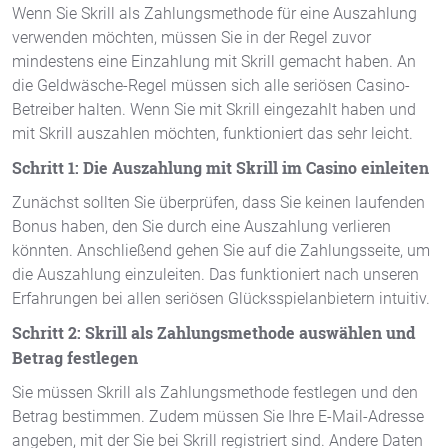
Wenn Sie Skrill als Zahlungsmethode für eine Auszahlung
verwenden möchten, müssen Sie in der Regel zuvor
mindestens eine Einzahlung mit Skrill gemacht haben. An
die Geldwäsche-Regel müssen sich alle seriösen Casino-
Betreiber halten. Wenn Sie mit Skrill eingezahlt haben und
mit Skrill auszahlen möchten, funktioniert das sehr leicht.
Schritt 1: Die Auszahlung mit Skrill im Casino einleiten
Zunächst sollten Sie überprüfen, dass Sie keinen laufenden
Bonus haben, den Sie durch eine Auszahlung verlieren
könnten. Anschließend gehen Sie auf die Zahlungsseite, um
die Auszahlung einzuleiten. Das funktioniert nach unseren
Erfahrungen bei allen seriösen Glücksspielanbietern intuitiv.
Schritt 2: Skrill als Zahlungsmethode auswählen und
Betrag festlegen
Sie müssen Skrill als Zahlungsmethode festlegen und den
Betrag bestimmen. Zudem müssen Sie Ihre E-Mail-Adresse
angeben, mit der Sie bei Skrill registriert sind. Andere Daten