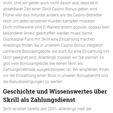
nicht. Und wir gehen auch nicht davon aus, dass es in
absehbarer Zeit einen Skrill Casino Bonus geben wird.
Früher war das mitunter anders, als die Casino-Betreiber
noch um jeden einzelnen Kunden kämpfen mussten.
Doch mittlerweile sind E-Wallets enorm populär, sodass kein
besonderer Anreiz geschaffen werden muss, damit
Glücksspiel-Fans mit Skrill eine Einzahlung machen.
Allerdings finden Sie in unserem Casino Bonus Vergleich
zahlreiche Bonusangebote, die auch für eine Einzahlung mit
Skrill geeignet sind. Allerdings müssen wir Sie warnen: Es
gibt viele Bonusangebote, bei denen Skrill als
Zahlungsmethode ausgeschlossen ist. Wir empfehlen Ihnen,
vor der Einzahlung einen Blick in unseren Bonusbericht und
die Bonusbedingungen zu werfen.
Geschichte und Wissenswertes über
Skrill als Zahlungsdienst
Skrill existiert bereits seit 2001. Allerdings hieß der