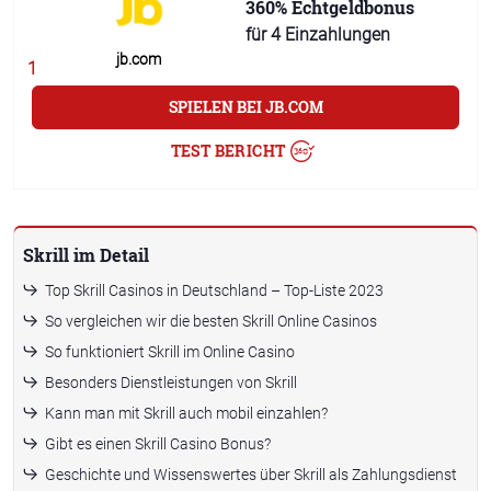
360% Echtgeldbonus
für 4 Einzahlungen
jb.com
1
SPIELEN BEI JB.COM
TEST BERICHT
Skrill im Detail
Top Skrill Casinos in Deutschland – Top-Liste 2023
So vergleichen wir die besten Skrill Online Casinos
So funktioniert Skrill im Online Casino
Besonders Dienstleistungen von Skrill
Kann man mit Skrill auch mobil einzahlen?
Gibt es einen Skrill Casino Bonus?
Geschichte und Wissenswertes über Skrill als Zahlungsdienst