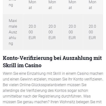
Mon
Mon
Mon
Mon
ng
at
at
at
at
Maxi
male
20.0
20.0
20.0
20.0
Ausz
00
00
00
00
ahlu
EUR
EUR
EUR
EUR
ng
Konto-Verifizierung bei Auszahlung mit
Skrill im Casino
Wenn Sie eine Einzahlung mit Skrill in einem Casino machen
und einen Gewinn erzielen, müssen Sie Ihr Konto verifizieren.
Bei vielen Online-Glücksspielanbietern müssen Sie
allerdings die Verifizierung des Kontos sogar schon
unmittelbar nach der Registrierung durchführen. Was
müssen Sie genau machen? Ihren Wohnsitz belegen Sie mit