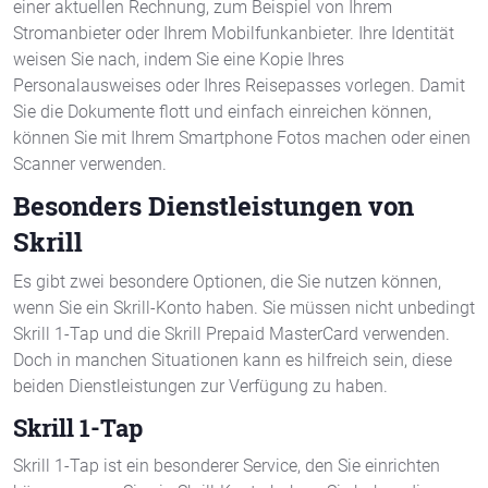
einer aktuellen Rechnung, zum Beispiel von Ihrem
Stromanbieter oder Ihrem Mobilfunkanbieter. Ihre Identität
weisen Sie nach, indem Sie eine Kopie Ihres
Personalausweises oder Ihres Reisepasses vorlegen. Damit
Sie die Dokumente flott und einfach einreichen können,
können Sie mit Ihrem Smartphone Fotos machen oder einen
Scanner verwenden.
Besonders Dienstleistungen von
Skrill
Es gibt zwei besondere Optionen, die Sie nutzen können,
wenn Sie ein Skrill-Konto haben. Sie müssen nicht unbedingt
Skrill 1-Tap und die Skrill Prepaid MasterCard verwenden.
Doch in manchen Situationen kann es hilfreich sein, diese
beiden Dienstleistungen zur Verfügung zu haben.
Skrill 1-Tap
Skrill 1-Tap ist ein besonderer Service, den Sie einrichten