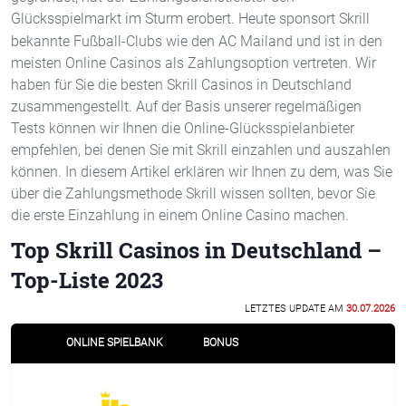
Glücksspielmarkt im Sturm erobert. Heute sponsort Skrill
bekannte Fußball-Clubs wie den AC Mailand und ist
in den
meisten Online Casinos als Zahlungsoption vertreten. Wir
haben für Sie die besten Skrill Casinos in Deutschland
zusammengestellt. Auf der Basis unserer regelmäßigen
Tests können wir Ihnen die Online-Glücksspielanbieter
empfehlen, bei denen Sie mit Skrill einzahlen und auszahlen
können. In diesem Artikel erklären wir Ihnen zu dem, was Sie
über die Zahlungsmethode Skrill wissen sollten, bevor Sie
die erste Einzahlung in einem Online Casino machen.
Top Skrill Casinos in Deutschland –
Top-Liste 2023
LETZTES UPDATE AM
30.07.2026
ONLINE SPIELBANK
BONUS