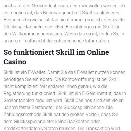
auch auf den Neukundenbonus, denn wir wollen wissen, ob
es möglich ist, das Bonusangebot mit Skrill zu aktivieren.
Bedauerlicherweise ist das nicht immer möglich, denn viele
Glücksspielanbieter schließen Einzahlungen mit Skrill für
den Willkommensbonus aus. Wenn das so ist, finden Sie in
unserem Testbericht die entsprechende Information.
So funktioniert Skrill im Online
Casino
Skrill ist ein E-Wallet. Damit Sie das E-Wallet nutzen können,
benötigen Sie ein Konto. Die Kontoeröffnung ist bei Skrill
nicht kompliziert. Wir erklären Ihnen genau, wie die
Registrierung funktioniert. Skrill ist ein E-Geld-Institut, das in
Großbritannien reguliert wird. Skrill Casinos sind seit vielen
Jahren fester Bestandteil der Glücksspielbranche. Die
Zahlungsmethode Skrill hat den großen Vorteil, dass Sie
dem Glücksspielanbieter keine Bankdaten oder
Kreditkartendaten verraten müssen. Die Transaktion wird