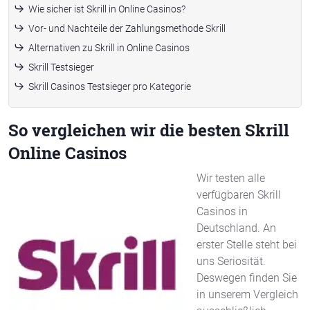
Wie sicher ist Skrill in Online Casinos?
Vor- und Nachteile der Zahlungsmethode Skrill
Alternativen zu Skrill in Online Casinos
Skrill Testsieger
Skrill Casinos Testsieger pro Kategorie
So vergleichen wir die besten Skrill
Online Casinos
Wir testen alle
verfügbaren Skrill
Casinos in
Deutschland. An
erster Stelle steht bei
uns Seriosität.
Deswegen finden Sie
in unserem Vergleich