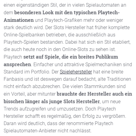
einen eigenständigen Stil, der in vielen Spielautomaten an
besonderen Look mit den typischen Playtech-
dem
Animationen
und Playtech-Grafiken mehr oder weniger
stark deutlich wird. Der Slots Hersteller hat früher komplette
Online-Spielbanken betrieben, die ausschließlich aus
Playtech-Spielen bestanden. Dabei hat sich ein Stil etabliert,
die auch heute noch in den Online-Slots zu sehen ist.
setzt auf Spiele, die ein breites Publikum
Playtech
ansprechen
. Einfacher und attraktive Spielmechaniken sind
Standard im Portfolio. Der
Spielehersteller
hat eine breite
Fanbasis und ist deswegen darauf bedacht, alte Traditionen
nicht einfach abzubrechen. Die vielen Stammkunden sind
brauchte der Hersteller auch ein
ein Vorteil, aber mitunter
bisschen länger als junge Slots Hersteller
, um neue
Trends aufzugreifen und umzusetzen. Doch Playtech
Hersteller schafft es regelmäßig, den Erfolg zu vergrößern.
Daran wird deutlich, dass der renommierte Playtech
Spielautomaten-Anbieter nicht nachlässt.