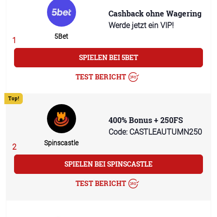
Cashback ohne Wagering
Werde jetzt ein VIP!
5Bet
1
SPIELEN BEI 5BET
TEST BERICHT
Top!
400% Bonus + 250FS
Code: CASTLEAUTUMN250
Spinscastle
2
SPIELEN BEI SPINSCASTLE
TEST BERICHT