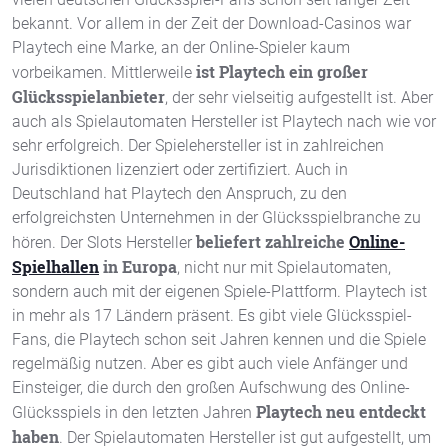
bekannt. Vor allem in der Zeit der Download-Casinos war
Playtech eine Marke, an der Online-Spieler kaum
ist Playtech ein großer
vorbeikamen. Mittlerweile
Glücksspielanbieter
, der sehr vielseitig aufgestellt ist. Aber
auch als Spielautomaten Hersteller ist Playtech nach wie vor
sehr erfolgreich. Der Spielehersteller ist in zahlreichen
Jurisdiktionen lizenziert oder zertifiziert. Auch in
Deutschland hat Playtech den Anspruch, zu den
erfolgreichsten Unternehmen in der Glücksspielbranche zu
beliefert zahlreiche
Online-
hören. Der Slots Hersteller
Spielhallen
in Europa
, nicht nur mit Spielautomaten,
sondern auch mit der eigenen Spiele-Plattform. Playtech ist
in mehr als 17 Ländern präsent. Es gibt viele Glücksspiel-
Fans, die Playtech schon seit Jahren kennen und die Spiele
regelmäßig nutzen. Aber es gibt auch viele Anfänger und
Einsteiger, die durch den großen Aufschwung des Online-
Playtech neu entdeckt
Glücksspiels in den letzten Jahren
haben
. Der Spielautomaten Hersteller ist gut aufgestellt, um