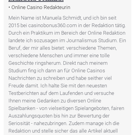
• Online Casino Redakteurin
Mein Name ist Manuela Schmidt, und ich bin seit
2015 bei casinobonus360.com in der Redaktion tätig.
Durch ein Praktikum im Bereich der Online Redaktion
landete ich sozusagen im Journalismus Studium. Ein
Beruf, der mir alles bietet: verschiedene Themen,
verschiedene Menschen und immer eine tolle
Geschichte ringsherum. Direkt nach meinem
Studium fing ich dann an für Online Casinos
Nachrichten zu schreiben und habe seither viel
Freude damit. Ich halte Sie mit den neuesten
Testberichten auf dem Laufenden und versuche
Ihnen meine Gedanken zu diversen Online
Spielbanken - von vielseitigen Spielangeboten, fairen
Auszahlungsquoten bis hin zur Bewertung der
Seriosität - nahezubringen. Zudem manage ich die
Redaktion und stelle sicher das alle Artikel aktuell