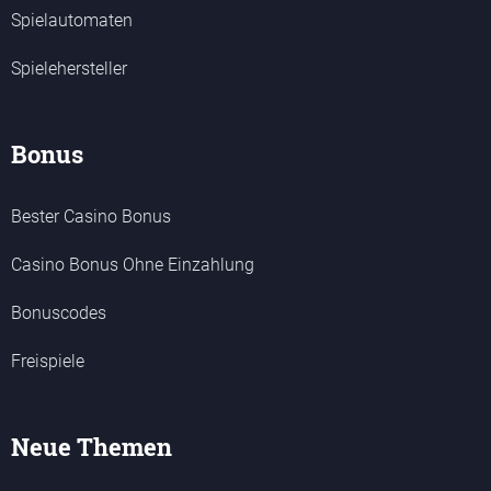
Spielautomaten
Spielehersteller
Bonus
Bester Casino Bonus
Casino Bonus Ohne Einzahlung
Bonuscodes
Freispiele
Neue Themen