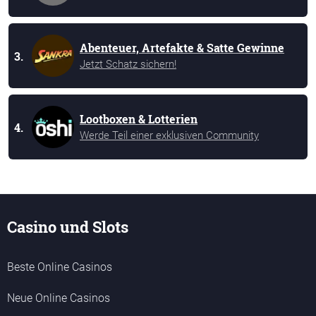
Abenteuer, Artefakte & Satte Gewinne
3.
Jetzt Schatz sichern!
Lootboxen & Lotterien
4.
Werde Teil einer exklusiven Community
Casino und Slots
Beste Online Casinos
Neue Online Casinos