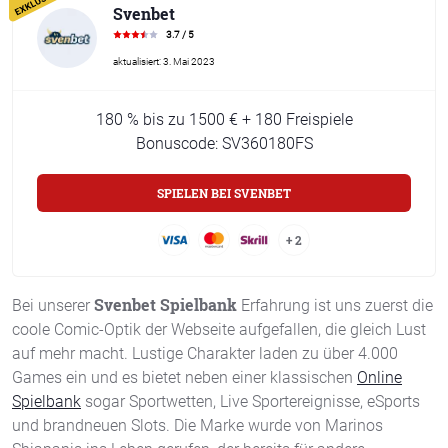
Svenbet
3.7
/ 5
aktualisiert: 3. Mai 2023
180 % bis zu 1500 € + 180 Freispiele
Bonuscode: SV360180FS
SPIELEN BEI SVENBET
+ 2
Svenbet Spielbank
Bei unserer
Erfahrung ist uns zuerst die
coole Comic-Optik der Webseite aufgefallen, die gleich Lust
auf mehr macht. Lustige Charakter laden zu über 4.000
Games ein und es bietet neben einer klassischen
Online
Spielbank
sogar Sportwetten, Live Sportereignisse, eSports
und brandneuen Slots. Die Marke wurde von Marinos