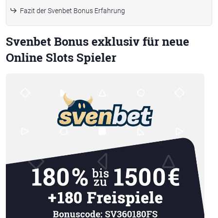
Fazit der Svenbet Bonus Erfahrung
Svenbet Bonus exklusiv für neue
Online Slots Spieler