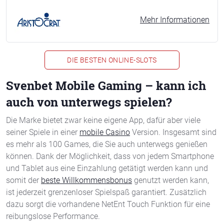
Mehr Informationen
DIE BESTEN ONLINE-SLOTS
Svenbet Mobile Gaming – kann ich
auch von unterwegs spielen?
Die Marke bietet zwar keine eigene App, dafür aber viele
seiner Spiele in einer
mobile Casino
Version. Insgesamt sind
es mehr als 100 Games, die Sie auch unterwegs genießen
können. Dank der Möglichkeit, dass von jedem Smartphone
und Tablet aus eine Einzahlung getätigt werden kann und
somit der
beste Willkommensbonus
genutzt werden kann,
ist jederzeit grenzenloser Spielspaß garantiert. Zusätzlich
dazu sorgt die vorhandene NetEnt Touch Funktion für eine
reibungslose Performance.