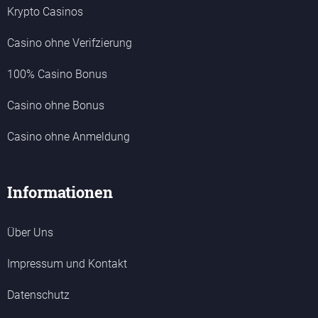
Krypto Casinos
Casino ohne Verifzierung
100% Casino Bonus
Casino ohne Bonus
Casino ohne Anmeldung
Informationen
Über Uns
Impressum und Kontakt
Datenschutz