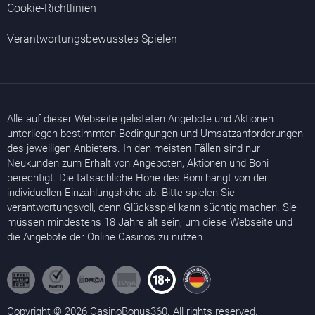
Cookie-Richtlinien
Verantwortungsbewusstes Spielen
Alle auf dieser Webseite gelisteten Angebote und Aktionen
unterliegen bestimmten Bedingungen und Umsatzanforderungen
des jeweiligen Anbieters. In den meisten Fällen sind nur
Neukunden zum Erhalt von Angeboten, Aktionen und Boni
berechtigt. Die tatsächliche Höhe des Boni hängt von der
individuellen Einzahlungshöhe ab. Bitte spielen Sie
verantwortungsvoll, denn Glücksspiel kann süchtig machen. Sie
müssen mindestens 18 Jahre alt sein, um diese Webseite und
die Angebote der Online Casinos zu nutzen.
Copyright © 2026 CasinoBonus360. All rights reserved.