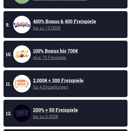
400% Bonus & 400 Freispiele
9.
bis zu 15.000€
100% Bonus bis 700€
10.
plus 75 Freispiele
2.000€ + 300 Freispiele
11.
für 4 Einzahlungen
200% + 50 Freispiele
12.
bis zu 5.000€