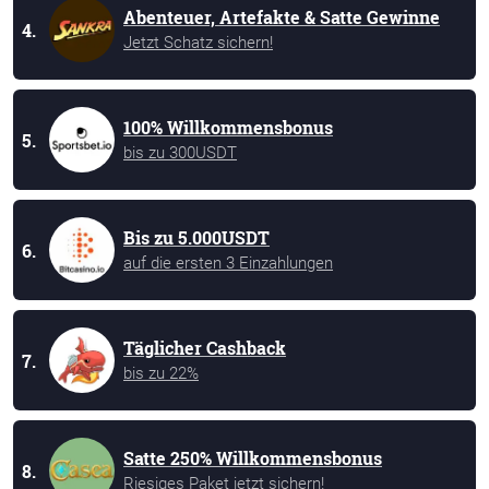
Abenteuer, Artefakte & Satte Gewinne
4.
Jetzt Schatz sichern!
100% Willkommensbonus
5.
bis zu 300USDT
Bis zu 5.000USDT
6.
auf die ersten 3 Einzahlungen
Täglicher Cashback
7.
bis zu 22%
Satte 250% Willkommensbonus
8.
Riesiges Paket jetzt sichern!