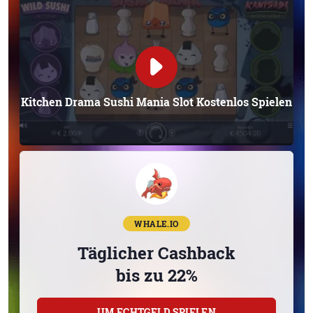
Kitchen Drama Sushi Mania Slot Kostenlos Spielen
WHALE.IO
Täglicher Cashback
bis zu 22%
UM ECHTGELD SPIELEN