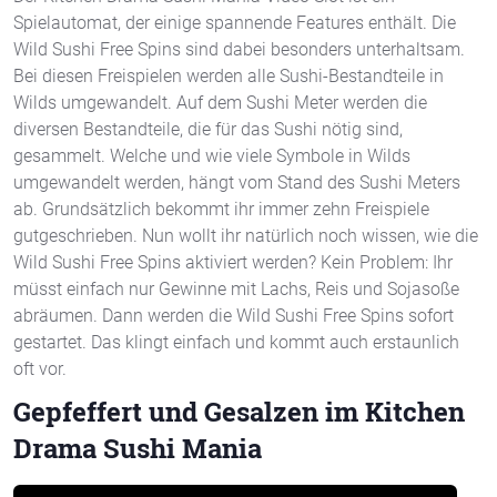
Spielautomat, der einige spannende Features enthält. Die
Wild Sushi Free Spins sind dabei besonders unterhaltsam.
Bei diesen Freispielen werden alle Sushi-Bestandteile in
Wilds umgewandelt. Auf dem Sushi Meter werden die
diversen Bestandteile, die für das Sushi nötig sind,
gesammelt. Welche und wie viele Symbole in Wilds
umgewandelt werden, hängt vom Stand des Sushi Meters
ab. Grundsätzlich bekommt ihr immer zehn Freispiele
gutgeschrieben. Nun wollt ihr natürlich noch wissen, wie die
Wild Sushi Free Spins aktiviert werden? Kein Problem: Ihr
müsst einfach nur Gewinne mit Lachs, Reis und Sojasoße
abräumen. Dann werden die Wild Sushi Free Spins sofort
gestartet. Das klingt einfach und kommt auch erstaunlich
oft vor.
Gepfeffert und Gesalzen im Kitchen
Drama Sushi Mania