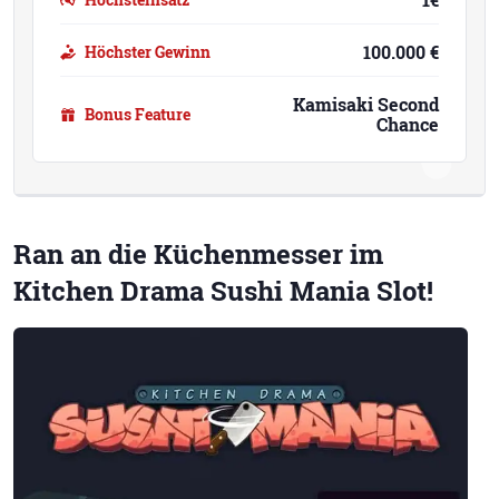
100.000 €
Höchster Gewinn
Kamisaki Second
Bonus Feature
Chance
Ran an die Küchenmesser im
Kitchen Drama Sushi Mania Slot!