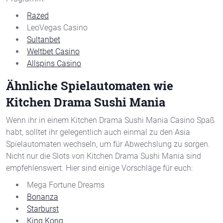
Razed
LeoVegas Casino
Sultanbet
Weltbet Casino
Allspins Casino
Ähnliche Spielautomaten wie
Kitchen Drama Sushi Mania
Wenn ihr in einem Kitchen Drama Sushi Mania Casino Spaß
habt, solltet ihr gelegentlich auch einmal zu den Asia
Spielautomaten wechseln, um für Abwechslung zu sorgen.
Nicht nur die Slots von Kitchen Drama Sushi Mania sind
empfehlenswert. Hier sind einige Vorschläge für euch:
Mega Fortune Dreams
Bonanza
Starburst
King Kong