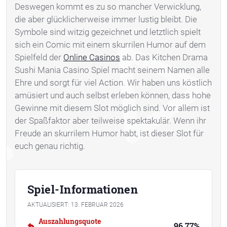
Deswegen kommt es zu so mancher Verwicklung,
die aber glücklicherweise immer lustig bleibt. Die
Symbole sind witzig gezeichnet und letztlich spielt
sich ein Comic mit einem skurrilen Humor auf dem
Spielfeld der
Online Casinos
ab. Das Kitchen Drama
Sushi Mania Casino Spiel macht seinem Namen alle
Ehre und sorgt für viel Action. Wir haben uns köstlich
amüsiert und auch selbst erleben können, dass hohe
Gewinne mit diesem Slot möglich sind. Vor allem ist
der Spaßfaktor aber teilweise spektakulär. Wenn ihr
Freude an skurrilem Humor habt, ist dieser Slot für
euch genau richtig.
Spiel-Informationen
AKTUALISIERT:
13. FEBRUAR 2026
Auszahlungsquote
96.77%