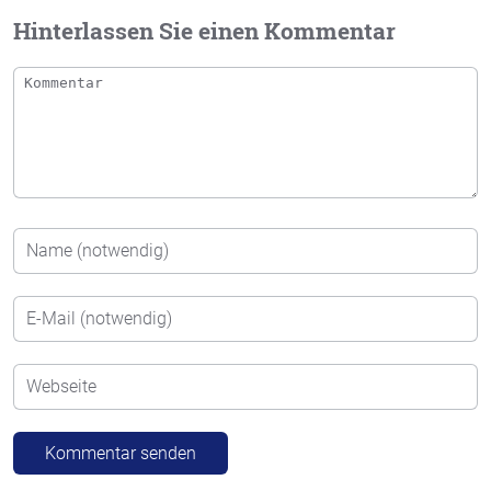
Hinterlassen Sie einen Kommentar