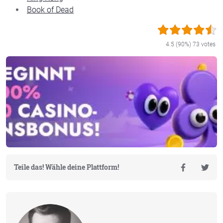
Book of Dead
4.5
(90%)
73
votes
Teile das! Wähle deine Plattform!