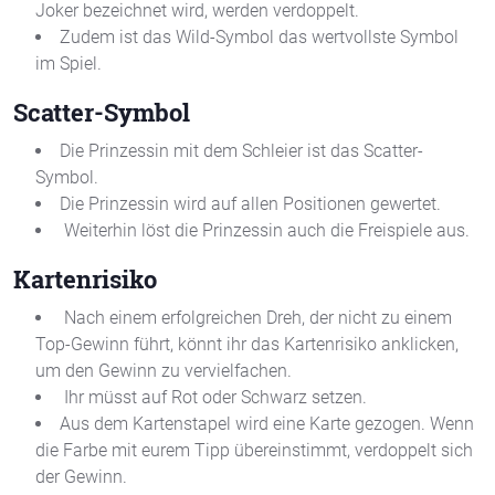
Joker bezeichnet wird, werden verdoppelt.
Zudem ist das Wild-Symbol das wertvollste Symbol
im Spiel.
Scatter-Symbol
Die Prinzessin mit dem Schleier ist das Scatter-
Symbol.
Die Prinzessin wird auf allen Positionen gewertet.
Weiterhin löst die Prinzessin auch die Freispiele aus.
Kartenrisiko
Nach einem erfolgreichen Dreh, der nicht zu einem
Top-Gewinn führt, könnt ihr das Kartenrisiko anklicken,
um den Gewinn zu vervielfachen.
Ihr müsst auf Rot oder Schwarz setzen.
Aus dem Kartenstapel wird eine Karte gezogen. Wenn
die Farbe mit eurem Tipp übereinstimmt, verdoppelt sich
der Gewinn.