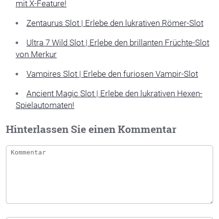
mit X-Feature!
Zentaurus Slot | Erlebe den lukrativen Römer-Slot
Ultra 7 Wild Slot | Erlebe den brillanten Früchte-Slot
von Merkur
Vampires Slot | Erlebe den furiosen Vampir-Slot
Ancient Magic Slot | Erlebe den lukrativen Hexen-
Spielautomaten!
Hinterlassen Sie einen Kommentar