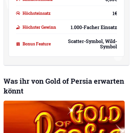
1€
Höchsteinsatz
1.000-Facher Einsatz
Höchster Gewinn
Scatter-Symbol, Wild-
Bonus Feature
Symbol
Was ihr von Gold of Persia erwarten
könnt