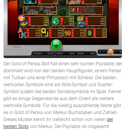
Der Gold of Persia-Slot hat einen sehr bunten Paytable, der
dominiert wird von den beiden Hauptfiguren, einem Perser
mit Turban und einer Prinzessin mit Schleier. Die beiden
wertvollen Symbole sind als Wild-Symbol und Scatter-
Symbol zudem die beiden Sondersymbole im Spiel. Ferner
gibt es einige Gegenstände aus dem Orient als weitere
wertvolle Symbole. Für die niedrig auszahlende Werte gibt
es in Gold of Persia von Merkur Buchstaben und Zahlen.
Dieses Muster kennt ihr vielleicht schon von vielen
der
besten Slots
von Merkur. Der Paytable ist insgesamt