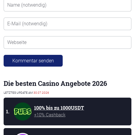
Die besten Casino Angebote 2026
LETZTES UPDATE AM
30.07.2026
100% bis zu 1000USDT
1.
+10% Cashback