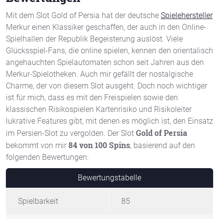
Mit dem Slot Gold of Persia hat der deutsche
Spielehersteller
Merkur einen Klassiker geschaffen, der auch in den Online-
Spielhallen der Republik Begeisterung auslöst. Viele
Glücksspiel-Fans, die online spielen, kennen den orientalisch
angehauchten Spielautomaten schon seit Jahren aus den
Merkur-Spielotheken. Auch mir gefällt der nostalgische
Charme, der von diesem Slot ausgeht. Doch noch wichtiger
ist für mich, dass es mit den Freispielen sowie den
klassischen Risikospielen Kartenrisiko und Risikoleiter
lukrative Features gibt, mit denen es möglich ist, den Einsatz
Gold of Persia
im Persien-Slot zu vergolden. Der Slot
84 von 100 Spins
bekommt von mir
, basierend auf den
folgenden Bewertungen:
Bewertungstabelle
Spielbarkeit
85