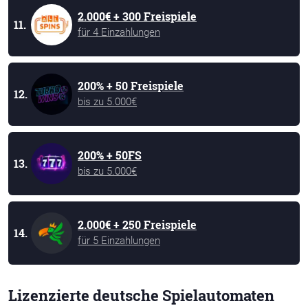
2.000€ + 300 Freispiele
11.
für 4 Einzahlungen
200% + 50 Freispiele
12.
bis zu 5.000€
200% + 50FS
13.
bis zu 5.000€
2.000€ + 250 Freispiele
14.
für 5 Einzahlungen
Lizenzierte deutsche Spielautomaten