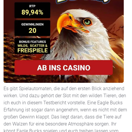
Es gibt Spielautomaten, die auf den ersten Blick anziehend
wirken. Und dazu gehört der Slot mit den wilden Tieren, den
ich euch in diesem Testbericht vorstelle. Eine Eagle Bucks
Erfahrung ist sogar dann angenehm, wenn es nicht mit dem
großen Gewinn klappt. Das liegt daran, dass die Tiere auf
den Walzen für eine besondere Atmosphäre sorgen. Ihr
könnt Eagle Bucks spielen und euch treiben lassen vom