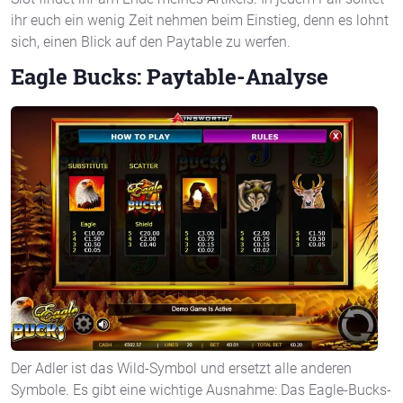
ihr euch ein wenig Zeit nehmen beim Einstieg, denn es lohnt
sich, einen Blick auf den Paytable zu werfen.
Eagle Bucks: Paytable-Analyse
Der Adler ist das Wild-Symbol und ersetzt alle anderen
Symbole. Es gibt eine wichtige Ausnahme: Das Eagle-Bucks-