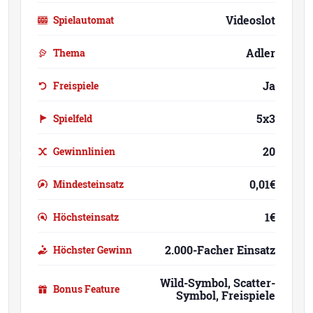
Videoslot
Spielautomat
Adler
Thema
Ja
Freispiele
5x3
Spielfeld
20
Gewinnlinien
0,01€
Mindesteinsatz
1€
Höchsteinsatz
2.000-Facher Einsatz
Höchster Gewinn
Wild-Symbol, Scatter-
Bonus Feature
Symbol, Freispiele