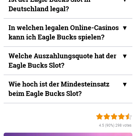
vieler Glücksspiel-Fans, die einen neuen Spielautomaten
Deutschland legal?
suchen. Ich kann euch beruhigen: Der Adler-Slot von
Greentube hat ein Freispiel-Feature. Allerdings solltet ihr
Wir testen bei allen Spielautomaten, ob der Spielehersteller
wissen, dass die Freispiele etwas anders gestaltet sind, als
In welchen legalen Online-Casinos
▾
seriös und korrekt arbeitet. Darüber hinaus ist aus unserer
ihr euch das vielleicht vorstellt. In unserem Testbericht findet
kann ich Eagle Bucks spielen?
Sicht aber noch wichtiger, dass wir euch ausschließlich
ihr die Details zu diesem ungewöhnlichen Feature.
Online-Spielhallen empfehlen, in denen Eagle Bucks unter
Es gibt viele legale Online-Spielhallen in Deutschland. Aber
einer deutschen Lizenz angeboten wird. Somit spielt ihr
Welche Auszahlungsquote hat der
▾
nicht in allen Online-Spielbanken mit deutscher Lizenz ist
Eagle Bucks in den empfohlenen Online-Spielbanken immer
Eagle Bucks Slot?
Eagle Bucks verfügbar. Deswegen haben wir eine
legal und sicher.
umfassende Recherche gemacht. Wir haben gute
Die Auszahlungsquote ist ein heißes Thema für Glücksspiel-
Nachrichten für euch: Ihr habt eine exzellente Auswahl zur
Wie hoch ist der Mindesteinsatz
▾
Fans, die in Deutschland spielen. Der Adler-Slots hat eine
Verfügung und wir haben eine ganze Liste mit
beim Eagle Bucks Slot?
überdurchschnittlich hohe Auszahlungsquote und fällt
empfehlenswerten Online-Spielhallen, in denen der Adler-
somit auf. Allerdings solltet ihr wissen, dass ihr diesen Slot
Slot angeboten wird.
Für viele Glücksspiel-Fans ist der Mindesteinsatz ein
genauso wie alle anderen Slots in Deutschland nur mit Slots
wichtiges Thema. Wenn ihr ein kleines Budget zur
in deutschen Casinos vergleichen solltet, wenn es um den
Verfügung habt, könnt ihr völlig beruhigt sein, denn der
RTP-Wert geht.
4.5
(90%)
298
votes
Mindesteinsatz ist beim Adler-Slot mit 0,01 Euro denkbar
niedrig angesetzt. Wir haben es anfangs gar nicht geglaubt,