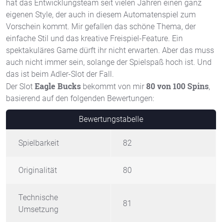
hat das Entwicklungsteam seit vielen Jahren einen ganz
eigenen Style, der auch in diesem Automatenspiel zum
Vorschein kommt. Mir gefallen das schöne Thema, der
einfache Stil und das kreative Freispiel-Feature. Ein
spektakuläres Game dürft ihr nicht erwarten. Aber das muss
auch nicht immer sein, solange der Spielspaß hoch ist. Und
das ist beim Adler-Slot der Fall.
Eagle Bucks
80 von 100 Spins
Der Slot
bekommt von mir
,
basierend auf den folgenden Bewertungen:
Bewertungstabelle
Spielbarkeit
82
Originalität
80
Technische
81
Umsetzung