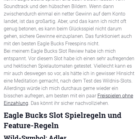
Soundtrack und den hübschen Bildern. Wenn dann
zwischendurch einmal ein netter Gewinn auf dem Konto
landet, ist das großartig. Aber, und das kann ich nicht oft
genug betonen, es kann beim Glücksspiel nicht darum
gehen, sichere Gewinne einzuplanen. Das funktioniert auch
mit den besten Eagle Bucks Freespins nicht.
Bei meinem Eagle Bucks Slot Review habe ich mich
entspannt. Vor diesem Slot habe ich einen sehr aufregenden
und hektischen Spielautomaten getestet. Vielleicht kann es
mir auch deswegen so vor, als hätte ich in gewisser Hinsicht
eine Meditation gemacht, nach dem Test des Wildnis-Slots.
Allerdings würde ich mich durchaus gerne wieder ein
bisschen aufregen, am besten mit ein paar
Freispielen ohne
Einzahlung
. Das könnt ihr sicher nachvollziehen.
Eagle Bucks Slot Spielregeln und
Feature-Regeln
Wild-Symbol: Adler