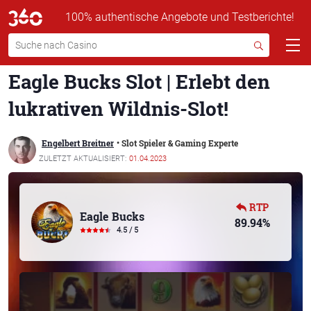
100% authentische Angebote und Testberichte!
Eagle Bucks Slot | Erlebt den
lukrativen Wildnis-Slot!
Engelbert Breitner
• Slot Spieler & Gaming Experte
ZULETZT AKTUALISIERT:
01.04.2023
RTP
Eagle Bucks
89.94%
4.5
/ 5