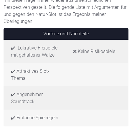
mir diese Frage immer wieder aus unterschiedlichen
Perspektiven gestellt. Die folgende Liste mit Argumenten für
und gegen den Natur-Slot ist das Ergebnis meiner
Überlegungen:
Vorteile und Nachteile
✔️ Lukrative Freispiele
❌ Keine Risikospiele
mit gehaltener Walze
✔️ Attraktives Slot-
Thema
✔️ Angenehmer
Soundtrack
✔️ Einfache Spielregeln