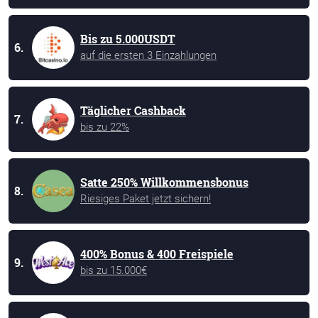
Bis zu 5.000USDT
6.
auf die ersten 3 Einzahlungen
Täglicher Cashback
7.
bis zu 22%
Satte 250% Willkommensbonus
8.
Riesiges Paket jetzt sichern!
400% Bonus & 400 Freispiele
9.
bis zu 15.000€