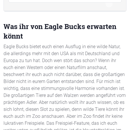
Was ihr von Eagle Bucks erwarten
könnt
Eagle Bucks bietet euch einen Ausflug in eine wilde Natur,
die allerdings mehr mit den USA als mit Deutschland und
Europa zu tun hat. Doch wen stört das schon? Wenn ihr
euch einen Western oder einen Naturfilm anschaut,
beschwert ihr euch auch nicht darüber, dass die großartigen
Bilder nicht in eurem Garten entstanden sind. Für mich ist
wichtig, dass eine stimmungsvolle Harmonie vorhanden ist.
Die großartigen Tiere auf den Walzen werden angeführt vom
prächtigen Adler. Aber natürlich wollt ihr auch wissen, ob es
sich lohnt, diesen Slot zu spielen, denn wilde Tiere könnt ihr
euch auch im Zoo anschauen. Aber im Zoo findet ihr keine
lukrativen Freispiele. Das Freispiel-Feature, das ich euch