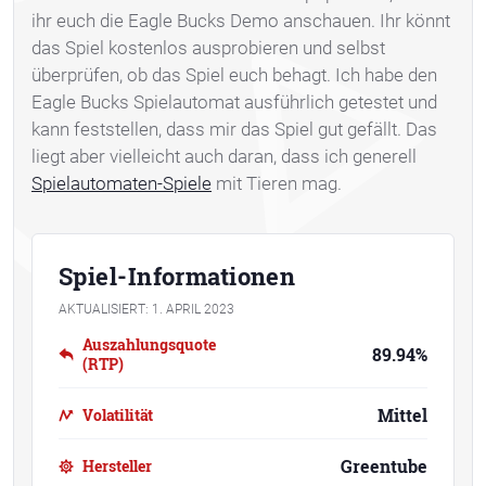
ihr euch die Eagle Bucks Demo anschauen. Ihr könnt
das Spiel kostenlos ausprobieren und selbst
überprüfen, ob das Spiel euch behagt. Ich habe den
Eagle Bucks Spielautomat ausführlich getestet und
kann feststellen, dass mir das Spiel gut gefällt. Das
liegt aber vielleicht auch daran, dass ich generell
Spielautomaten-Spiele
mit Tieren mag.
Spiel-Informationen
AKTUALISIERT:
1. APRIL 2023
Auszahlungsquote
89.94%
(RTP)
Mittel
Volatilität
Greentube
Hersteller