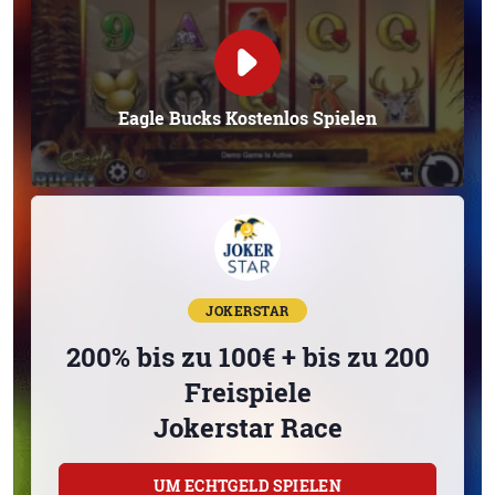
Eagle Bucks Kostenlos Spielen
JOKERSTAR
200% bis zu 100€ + bis zu 200
Freispiele
Jokerstar Race
UM ECHTGELD SPIELEN