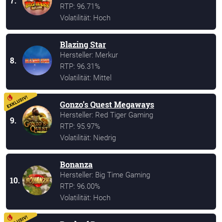
7.
RTP: 96.71%
Volatilität: Hoch
Blazing Star
Hersteller: Merkur
8.
RTP: 96.31%
Volatilität: Mittel
Gonzo’s Quest Megaways
Hersteller: Red Tiger Gaming
9.
RTP: 95.97%
Volatilität: Niedrig
Bonanza
Hersteller: Big Time Gaming
10.
RTP: 96.00%
Volatilität: Hoch