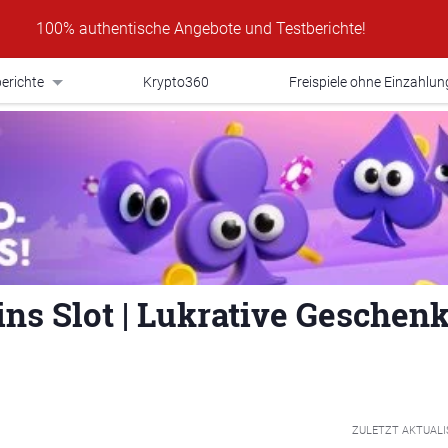
100% authentische Angebote und Testberichte!
berichte
Krypto360
Freispiele ohne Einzahlun
ns Slot | Lukrative Geschenk
ZULETZT AKTUALIS