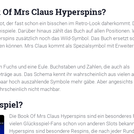
k Of Mrs Claus Hyperspins?
lot, der fast schon ein bisschen im Retro-Look daherkommt.
eispiele. Darüber hinaus zählt das Buch auf allen Positionen. W
rspins zusätzlich noch das Wild-Symbol. Das Buch ersetzt so
en können. Mrs Claus kommt als Spezialsymbol mit Erweite
n Fuchs und eine Eule. Buchstaben und Zahlen, die auch als
träge aus. Das Schema kennt ihr wahrscheinlich aus vielen 
n paar hoch auszahlende Symbole mehr gäbe. Aber angesichts
hrscheinlich nicht machbar.
spiel?
Die Book Of Mrs Claus Hyperspins sind ein besonderes 
vielen Glücksspiel-Fans schon von anderen Slots bekannt
Hyperspins sind besondere Respins, die nach jeder Run