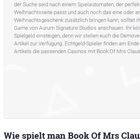
der Suche seid nach einem Spielautomaten, der perfekt
Weihnachtsseite passt und auch noch das eine oder a
Weihnachtsgeschenk zusätzlich bringen kann, solltet i
Game von Aurum Signature Studios anschauen. Ihr kön
Spielgeld einsteigen, denn wir stellen euch die Demov
Artikel zur Verfügung. Echtgeld-Spieler finden am End
Artikels die passenden Casinos mit Book Of Mrs Claus
Wie spielt man Book Of Mrs Cla