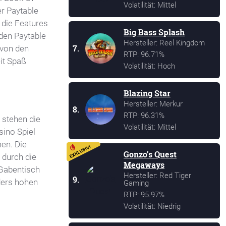
Volatilität: Mittel
er Paytable
 die Features
Big Bass Splash
 den Paytable
Hersteller: Reel Kingdom
7.
 von den
RTP: 96.71%
eit Spaß
Volatilität: Hoch
Blazing Star
Hersteller: Merkur
8.
RTP: 96.31%
 stehen die
Volatilität: Mittel
ino Spiel
en. Die
Gonzo’s Quest
 durch die
Megaways
 Gabentisch
Hersteller: Red Tiger
9.
ders hohen
Gaming
RTP: 95.97%
Volatilität: Niedrig