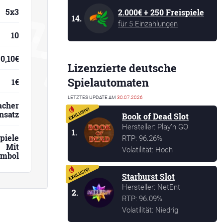
5x3
2.000€ + 250 Freispiele
14.
für 5 Einzahlungen
10
0,10€
Lizenzierte deutsche
Spielautomaten
1€
LETZTES UPDATE AM
30.07.2026
acher
nsatz
Book of Dead Slot
Hersteller: Play’n GO
1.
piele
RTP: 96.26%
Mit
Volatilität: Hoch
ymbol
Starburst Slot
Hersteller: NetEnt
2.
RTP: 96.09%
Volatilität: Niedrig