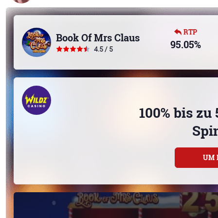
RTP
Book Of Mrs Claus
95.05%
4.5
/ 5
100% bis zu 
Spi
UM 