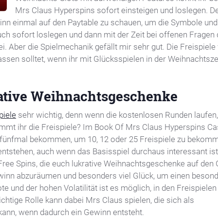
Mrs Claus Hyperspins sofort einsteigen und loslegen. D
Beginn einmal auf den Paytable zu schauen, um die Symbole und
uch sofort loslegen und dann mit der Zeit bei offenen Fragen
ei. Aber die Spielmechanik gefällt mir sehr gut. Die Freispiele
lassen solltet, wenn ihr mit Glücksspielen in der Weihnachtsz
krative Weihnachtsgeschenke
piele
sehr wichtig, denn wenn die kostenlosen Runden laufen,
mt ihr die Freispiele? Im Book Of Mrs Claus Hyperspins Cas
r fünfmal bekommen, um 10, 12 oder 25 Freispiele zu bekomm
entstehen, auch wenn das Basisspiel durchaus interessant ist
ie Free Spins, die euch lukrative Weihnachtsgeschenke auf den
ewinn abzuräumen und besonders viel Glück, um einen beson
und der hohen Volatilität ist es möglich, in den Freispielen
htige Rolle kann dabei Mrs Claus spielen, die sich als
ann, wenn dadurch ein Gewinn entsteht.