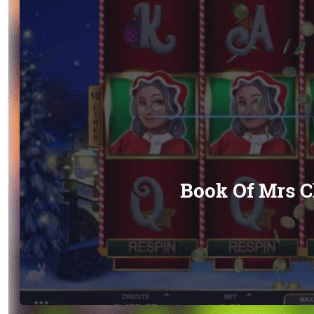
Book Of Mrs C