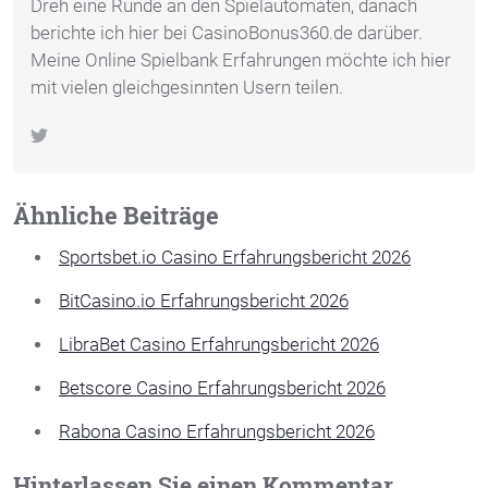
Dreh eine Runde an den Spielautomaten, danach
berichte ich hier bei CasinoBonus360.de darüber.
Meine Online Spielbank Erfahrungen möchte ich hier
mit vielen gleichgesinnten Usern teilen.
Ähnliche Beiträge
Sportsbet.io Casino Erfahrungsbericht 2026
BitCasino.io Erfahrungsbericht 2026
LibraBet Casino Erfahrungsbericht 2026
Betscore Casino Erfahrungsbericht 2026
Rabona Casino Erfahrungsbericht 2026
Hinterlassen Sie einen Kommentar