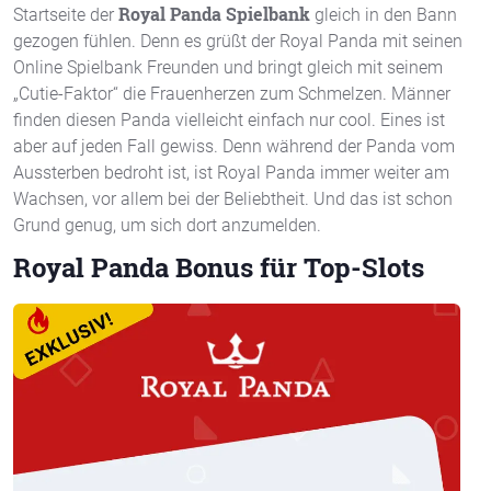
Royal Panda Spielbank
Startseite der
gleich in den Bann
gezogen fühlen. Denn es grüßt der Royal Panda mit seinen
Online Spielbank Freunden und bringt gleich mit seinem
„Cutie-Faktor“ die Frauenherzen zum Schmelzen. Männer
finden diesen Panda vielleicht einfach nur cool. Eines ist
aber auf jeden Fall gewiss. Denn während der Panda vom
Aussterben bedroht ist, ist Royal Panda immer weiter am
Wachsen, vor allem bei der Beliebtheit. Und das ist schon
Grund genug, um sich dort anzumelden.
Royal Panda Bonus für Top-Slots