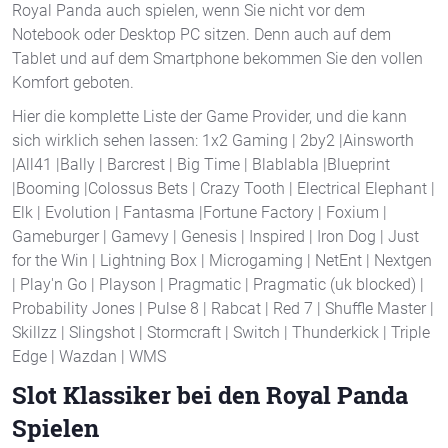
Royal Panda auch spielen, wenn Sie nicht vor dem
Notebook oder Desktop PC sitzen. Denn auch auf dem
Tablet und auf dem Smartphone bekommen Sie den vollen
Komfort geboten.
Hier die komplette Liste der Game Provider, und die kann
sich wirklich sehen lassen: 1x2 Gaming | 2by2 |Ainsworth
|All41 |Bally | Barcrest | Big Time | Blablabla |Blueprint
|Booming |Colossus Bets | Crazy Tooth | Electrical Elephant |
Elk | Evolution | Fantasma |Fortune Factory | Foxium |
Gameburger | Gamevy | Genesis | Inspired | Iron Dog | Just
for the Win | Lightning Box | Microgaming | NetEnt | Nextgen
| Play'n Go | Playson | Pragmatic | Pragmatic (uk blocked) |
Probability Jones | Pulse 8 | Rabcat | Red 7 | Shuffle Master |
Skillzz | Slingshot | Stormcraft | Switch | Thunderkick | Triple
Edge | Wazdan | WMS
Slot Klassiker bei den Royal Panda
Spielen