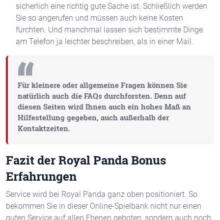
sicherlich eine richtig gute Sache ist. Schließlich werden
Sie so angerufen und müssen auch keine Kosten
fürchten. Und manchmal lassen sich bestimmte Dinge
am Telefon ja leichter beschreiben, als in einer Mail.
Für kleinere oder allgemeine Fragen können Sie
natürlich auch die FAQs durchforsten. Denn auf
diesen Seiten wird Ihnen auch ein hohes Maß an
Hilfestellung gegeben, auch außerhalb der
Kontaktzeiten.
Fazit der Royal Panda Bonus
Erfahrungen
Service wird bei Royal Panda ganz oben positioniert. So
bekommen Sie in dieser Online-Spielbank nicht nur einen
guten Service auf allen Ebenen geboten, sondern auch noch