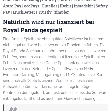
Astro Pay | ecoPayz | Euteller | iDebit | Instadebit | Safety
Pay | MuchBetter | Trustly | zimpler
Natürlich wird nur lizenziert bei
Royal Panda gespielt
Eine Online-Spielbank ohne gültige Spiellizenz ist bestimmt
nicht legal und wird bei Ihnen nur zu Problemen führen. Die
Royal Panda Spielbank gehört aber nicht zu den schwarzen
Schafen, sondern zu den richtig gut lizenzierte Spielbanken.
Schließlich besitzt diese Online-Spielbank nachweislich
Lizenzen für den Betrieb der Spielsoftware von NetEnt,
Evolution Gaming, Microgaming und NYX Interactive. Somit
sind auch alle Slots lizenziert. Von der maltesischen
Aufsichtsbehörde werden daher auch regelmäßige
Kontrollen durchgeführt, um festzustellen, dass die Software
reibungslos läuft und es auch faire Gewinnchancen gibt.