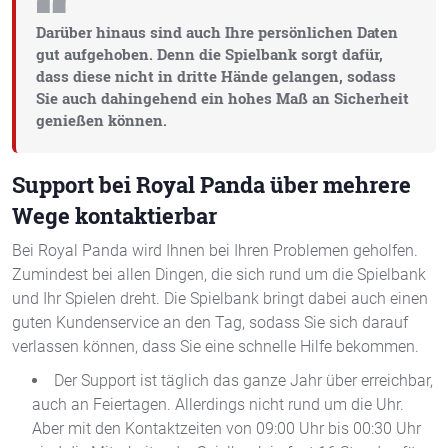
Darüber hinaus sind auch Ihre persönlichen Daten
gut aufgehoben. Denn die Spielbank sorgt dafür,
dass diese nicht in dritte Hände gelangen, sodass
Sie auch dahingehend ein hohes Maß an Sicherheit
genießen können.
Support bei Royal Panda über mehrere
Wege kontaktierbar
Bei Royal Panda wird Ihnen bei Ihren Problemen geholfen.
Zumindest bei allen Dingen, die sich rund um die Spielbank
und Ihr Spielen dreht. Die Spielbank bringt dabei auch einen
guten Kundenservice an den Tag, sodass Sie sich darauf
verlassen können, dass Sie eine schnelle Hilfe bekommen.
Der Support ist täglich das ganze Jahr über erreichbar,
auch an Feiertagen. Allerdings nicht rund um die Uhr.
Aber mit den Kontaktzeiten von 09:00 Uhr bis 00:30 Uhr