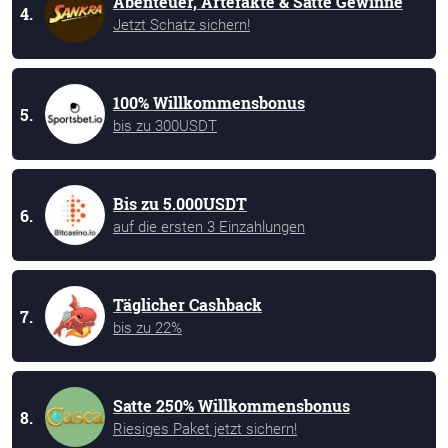
Abenteuer, Artefakte & Satte Gewinne
4.
Jetzt Schatz sichern!
100% Willkommensbonus
5.
bis zu 300USDT
Bis zu 5.000USDT
6.
auf die ersten 3 Einzahlungen
Täglicher Cashback
7.
bis zu 22%
Satte 250% Willkommensbonus
8.
Riesiges Paket jetzt sichern!