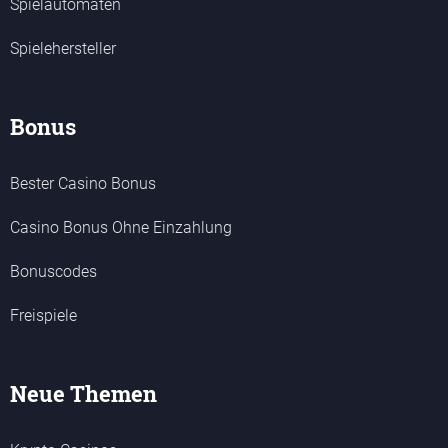
Spielautomaten
Spielehersteller
Bonus
Bester Casino Bonus
Casino Bonus Ohne Einzahlung
Bonuscodes
Freispiele
Neue Themen