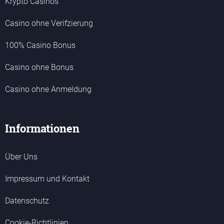
Krypto Casinos
Casino ohne Verifzierung
100% Casino Bonus
Casino ohne Bonus
Casino ohne Anmeldung
Informationen
Über Uns
Impressum und Kontakt
Datenschutz
Cookie-Richtlinien