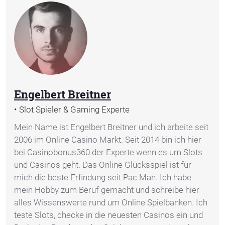
Engelbert Breitner
• Slot Spieler & Gaming Experte
Mein Name ist Engelbert Breitner und ich arbeite seit
2006 im Online Casino Markt. Seit 2014 bin ich hier
bei Casinobonus360 der Experte wenn es um Slots
und Casinos geht. Das Online Glücksspiel ist für
mich die beste Erfindung seit Pac Man. Ich habe
mein Hobby zum Beruf gemacht und schreibe hier
alles Wissenswerte rund um Online Spielbanken. Ich
teste Slots, checke in die neuesten Casinos ein und