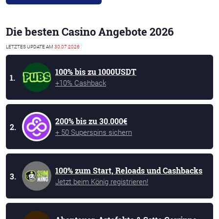
Die besten Casino Angebote 2026
LETZTES UPDATE AM
30.07.2026
100% bis zu 1000USDT
1.
+10% Cashback
200% bis zu 30.000€
2.
+ 50 Superspins sichern
100% zum Start, Reloads und Cashbacks
3.
Jetzt beim König registrieren!