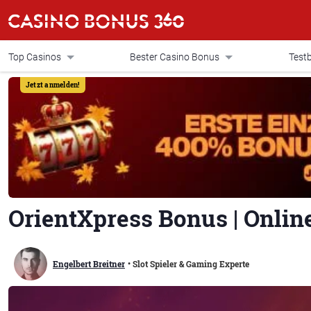
Top Casinos
Bester Casino Bonus
Test
Jetzt anmelden!
OrientXpress Bonus | Onli
Engelbert Breitner
• Slot Spieler & Gaming Experte