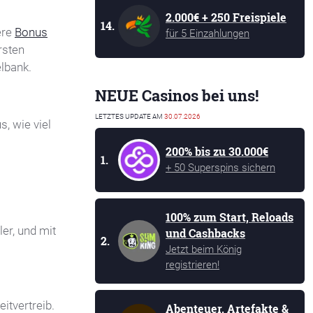
2.000€ + 250 Freispiele
14.
ere
Bonus
für 5 Einzahlungen
rsten
elbank.
NEUE Casinos bei uns!
LETZTES UPDATE AM
30.07.2026
, wie viel
200% bis zu 30.000€
1.
+ 50 Superspins sichern
100% zum Start, Reloads
er, und mit
und Cashbacks
2.
Jetzt beim König
registrieren!
itvertreib.
Abenteuer, Artefakte &