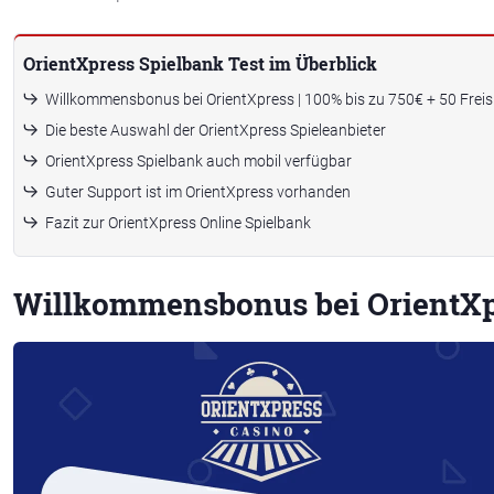
OrientXpress Spielbank Test im Überblick
Willkommensbonus bei OrientXpress | 100% bis zu 750€ + 50 Freis
Die beste Auswahl der OrientXpress Spieleanbieter
OrientXpress Spielbank auch mobil verfügbar
Guter Support ist im OrientXpress vorhanden
Fazit zur OrientXpress Online Spielbank
Willkommensbonus bei OrientXpre