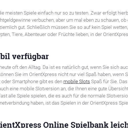
e meisten Spiele einfach nur so zu testen. Zwar erfolgt hierb
Echtgeldgewinne verbuchen, aber um mal eben zu schauen, ob 
 ziemlich gut. Schließlich müssen Sie so auf kein Spiel wetten
ypten, Tiere, Abenteuer oder Früchte lieben, in der OrientXpre
bil verfügbar
e oft den Alltag. Da ist es natürlich gut, wenn Sie sich au
nnen Sie im OrientXpress nicht nur viel Spaß haben, wenn 
t oder Smartphone gibt es den
mobile Slots
Spaß für Sie. Das
 auch eine mobile Slotversion an, die Ihnen eine gute Übersic
st alle Spiele spielen, die es auch für die normale Slotversion
netverbindung haben, ist das Spielen in der OrientXpress Spi
ientXpress Online Spielbank leic