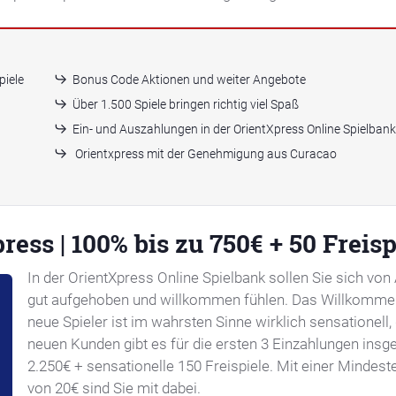
piele
Bonus Code Aktionen und weiter Angebote
Über 1.500 Spiele bringen richtig viel Spaß
Ein- und Auszahlungen in der OrientXpress Online Spielbank l
Orientxpress mit der Genehmigung aus Curacao
ss | 100% bis zu 750€ + 50 Freisp
In der OrientXpress Online Spielbank sollen Sie sich von
gut aufgehoben und willkommen fühlen. Das Willkomme
neue Spieler ist im wahrsten Sinne wirklich sensationell, 
neuen Kunden gibt es für die ersten 3 Einzahlungen insg
2.250€ + sensationelle 150 Freispiele. Mit einer Mindest
von 20€ sind Sie mit dabei.