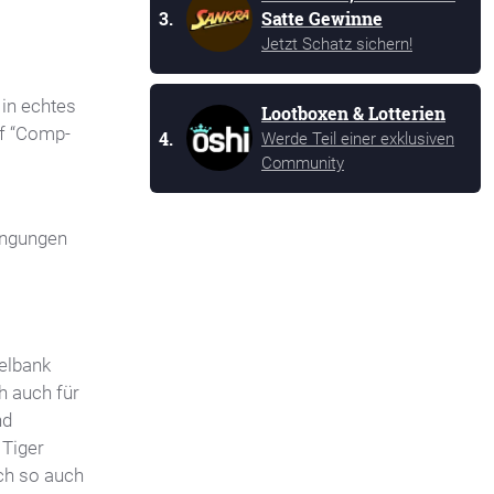
Satte Gewinne
3.
Jetzt Schatz sichern!
 in echtes
Lootboxen & Lotterien
uf “Comp-
4.
Werde Teil einer exklusiven
Community
ingungen
elbank
h auch für
nd
 Tiger
ch so auch