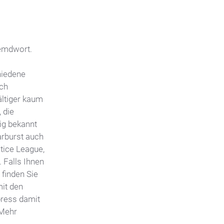
remdwort.
chiedene
ich
ältiger kaum
 die
ig bekannt
arburst auch
tice League,
 Falls Ihnen
 finden Sie
mit den
press damit
 Mehr