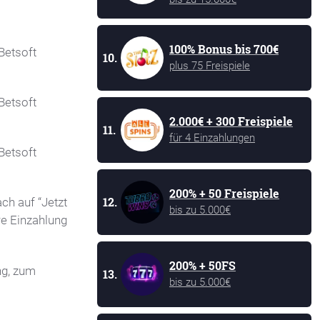
100% Bonus bis 700€
 Betsoft
10.
plus 75 Freispiele
 Betsoft
2.000€ + 300 Freispiele
11.
für 4 Einzahlungen
 Betsoft
200% + 50 Freispiele
12.
ch auf “Jetzt
bis zu 5.000€
re Einzahlung
200% + 50FS
ng, zum
13.
bis zu 5.000€