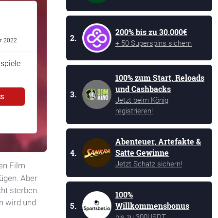
200% bis zu 30.000€
2.
er 2022
+ 50 Superspins sichern
ispiele
100% zum Start, Reloads
und Cashbacks
3.
SS
Jetzt beim König
registrieren!
Abenteuer, Artefakte &
Satte Gewinne
4.
Jetzt Schatz sichern!
en Film
ügen. Aber
ht sterben.
100%
en wird und
Willkommensbonus
5.
bis zu 300USDT