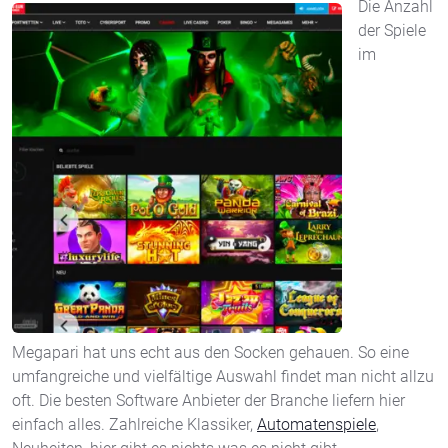
Die Anzahl
der Spiele
im
Megapari hat uns echt aus den Socken gehauen.
So eine
umfangreiche und vielfältige Auswahl findet man nicht allzu
oft.
Die besten Software Anbieter der Branche liefern hier
einfach alles. Zahlreiche Klassiker,
Automatenspiele
,