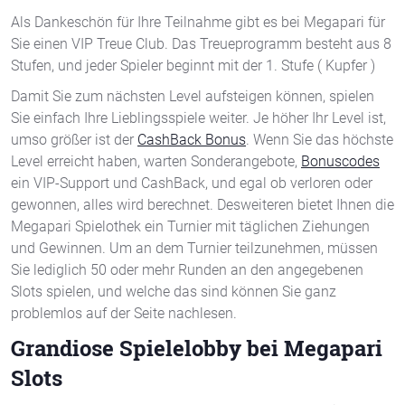
Als Dankeschön für Ihre Teilnahme gibt es b
ei
Megapari für
Sie einen VIP Treue Club. Das Treueprogramm besteht aus 8
Stufen, und jeder Spieler beginnt mit der 1. Stufe ( Kupfer )
Damit Sie zum nächsten Level aufsteigen können, spielen
Sie einfach Ihre Lieblingsspiele weiter. Je höher Ihr Level ist,
umso größer ist der
CashBack Bonus
. Wenn Sie das höchste
Level erreicht haben, warten Sonderangebote,
Bonuscodes
ein VIP-Support und CashBack, und egal ob verloren oder
gewonnen, alles wird berechnet. Desweiteren bietet Ihnen die
Megapari Spielothek ein Turnier mit täglichen Ziehungen
und Gewinnen. Um an dem Turnier teilzunehmen, müssen
Sie lediglich 50 oder mehr Runden an den angegebenen
Slots spielen, und welche das sind können Sie ganz
problemlos auf der Seite nachlesen.
Grandiose Spielelobby bei Megapari
Slots