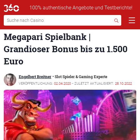
100% authentische Angebote und Testberichte!
Megapari Spielbank |
Grandioser Bonus bis zu 1.500
Euro
Engelbert Breitner
• Slot Spieler & Gaming Experte
VERÖFFENTLICHUNG:
02.04.2020
• ZULETZT AKTUALISIERT:
28.10.2022