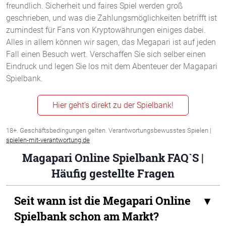
freundlich. Sicherheit und faires Spiel werden groß
geschrieben, und was die Zahlungsmöglichkeiten betrifft ist
zumindest für Fans von Kryptowährungen einiges dabei.
Alles in allem können wir sagen, das Megapari ist auf jeden
Fall einen Besuch wert. Verschaffen Sie sich selber einen
Eindruck und legen Sie los mit dem Abenteuer der Magapari
Spielbank.
Hier geht's direkt zu der Spielbank!
18+. Geschäftsbedingungen gelten. Verantwortungsbewusstes Spielen |
spielen-mit-verantwortung.de
Magapari Online Spielbank FAQ`S |
Häufig gestellte Fragen
Seit wann ist die Megapari Online
▾
Spielbank schon am Markt?