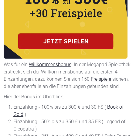
Was für ein
Willkommensbonus
! In der Megapari Spielothek
erstreckt sich der Willkommensbonus auf die ersten 4
Einzahlungen, dazu können Sie sich 150
Freispiele
sichern,
die aber ebenfalls an die Einzahlungen gebunden sind.
Hier der Bonus im Überblick:
Einzahlung - 100% bis zu 300 € und 30 FS (
Book of
Gold
)
Einzahlung - 50% bis zu 350 € und 35 FS ( Legend of
Cleopatra )