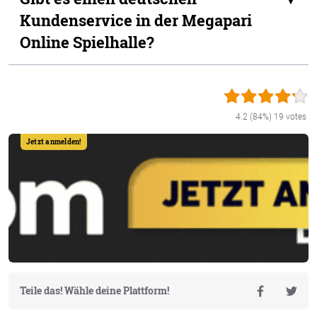
und läßt jedes Spielerherz höher schlagen. Zu den
Kundenservice in der Megapari
beliebtesten Slots zählen unter anderem Buffalo Power, Sun
of Egypt, Gonzo`s Quest und Book of Gold.
Online Spielhalle?
Ja, das professionelle Team vom Kundendienst können Sie
auch auf deutsch erreichen.
4.2
(84%)
19
votes
Jetzt anmelden!
Teile das! Wähle deine Plattform!