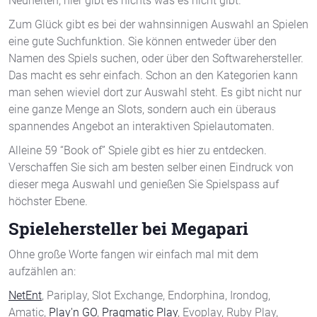
Neuheiten, hier gibt es nichts was es nicht gibt.
Zum Glück gibt es bei der wahnsinnigen Auswahl an Spielen
eine gute Suchfunktion. Sie können entweder über den
Namen des Spiels suchen, oder über den Softwarehersteller.
Das macht es sehr einfach. Schon an den Kategorien kann
man sehen wieviel dort zur Auswahl steht. Es gibt nicht nur
eine ganze Menge an Slots, sondern auch ein überaus
spannendes Angebot an interaktiven Spielautomaten.
Alleine 59 “Book of” Spiele gibt es hier zu entdecken.
Verschaffen Sie sich am besten selber einen Eindruck von
dieser mega Auswahl und genießen Sie Spielspass auf
höchster Ebene.
Spielehersteller bei Megapari
Ohne große Worte fangen wir einfach mal mit dem
aufzählen an:
NetEnt
, Pariplay, Slot Exchange, Endorphina, Irondog,
Amatic,
Play'n GO
,
Pragmatic Play
, Evoplay, Ruby Play,