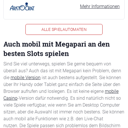
Mehr Informationen
ALLE SPIELAUTOMATEN
Auch mobil mit Megapari an den
besten Slots spielen
Sind Sie viel unterwegs, spielen Sie gerne bequem von
überall aus? Auch das ist mit Megapari kein Problem, denn
die
mobile Version
ist auch bestens aufgestellt. Sie können
über Ihr Handy oder Tablet ganz einfach die Seite über den
Browser aufrufen und loslegen. Es ist keine eigene
mobile
Casino
-Version dafür notwendig. Es sind natürlich nicht so
viele Spiele verfügbar, wie wenn Sie am Desktop Computer
sitzen, aber die Auswahl ist immer noch bestens. Sie können
auch mobil alle Funktionen wie z.B. den Live-Chat
nutzen. Die Spiele passen sich problemlos dem Bildschirm