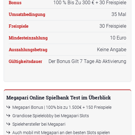
Bonus
100 % Bis Zu 300 € + 30 Freispiele
Umsatzbedingung
35 Mal
Freispiele
30 Freispiele
Mindesteinzahlung
10 Euro
Auszahlungsbetrag
Keine Angabe
Gültigkeitsdauer
Der Bonus Gilt 7 Tage Ab Aktivierung
Megapari Online Spielbank Test im Überblick
Megapari Bonus | 100% bis zu 1.500€ + 150 Freispiele
Grandiose Spielelobby bei Megapari Slots
Spielehersteller bei Megapari
Auch mobil mit Megapari an den besten Slots spielen