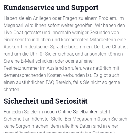
Kundenservice und Support
Haben sie ein Anliegen oder Fragen zu einem Problem. Im
Megapari wird Ihnen sofort weiter geholfen. Wir haben den
Live-Chat getestet und innerhalb weniger Sekunden von
einer sehr freundlichen und kompetenten Mitarbeiterin eine
Auskunft in deutscher Sprache bekommen. Der Live-Chat ist
rund um die Uhr für Sie erreichbar, und ansonsten können
Sie eine E-Mail schicken oder oder auf einer
Festnetznummer im Ausland anrufen, was natürlich mit
dementsprechenden Kosten verbunden ist.
Es gibt auch
einen ausführlichen FAQ Bereich, falls Sie nicht so gerne
chatten.
Sicherheit und Seriosität
Für jeden Spieler in
neuen Online-Spielbanken
steht
Sicherheit an höchster Stelle.
Bei Megapari müssen Sie sich
keine Sorgen machen, denn alle Ihre Daten sind in einer