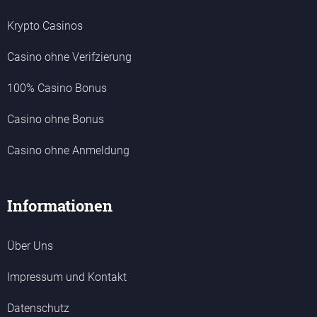
Krypto Casinos
Casino ohne Verifzierung
100% Casino Bonus
Casino ohne Bonus
Casino ohne Anmeldung
Informationen
Über Uns
Impressum und Kontakt
Datenschutz