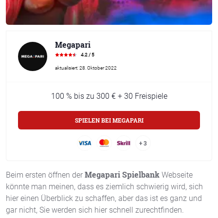
Megapari
4.2
/ 5
aktualisiert: 28. Oktober 2022
100 % bis zu 300 € + 30 Freispiele
SPIELEN BEI MEGAPARI
+ 3
Megapari Spielbank
Beim ersten öffnen der
Webseite
könnte man meinen, dass es ziemlich schwierig wird, sich
hier einen Überblick zu schaffen, aber das ist es ganz und
gar nicht, Sie werden sich hier schnell zurechtfinden.