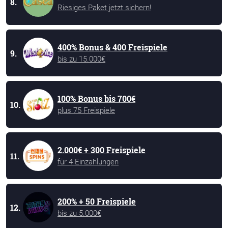
8.
Riesiges Paket jetzt sichern!
400% Bonus & 400 Freispiele
9.
bis zu 15.000€
100% Bonus bis 700€
10.
plus 75 Freispiele
2.000€ + 300 Freispiele
11.
für 4 Einzahlungen
200% + 50 Freispiele
12.
bis zu 5.000€