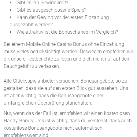
Gibt es ein Gewinnlimit?
Gibt es ausgeschlossene Spiele?
Kann der Gewinn vor der ersten Einzahlung
ausgezahlt werden?
Wie attraktiv ist die Bonuschance im Vergleich?
Bei einem Mobile Online Casino Bonus ohne Einzahlung
muss vieles berücksichtigt werden. Deswegen empfehlen wir
dir, unsere Testberichte zu lesen und dich nicht nur auf dein
Bauchgefühl zu verlassen.
Alle Glücksspielanbieter versuchen, Bonusangebote so zu
gestalten, dass sie auf den ersten Blick gut aussehen. Uns
ist aber wichtig, dass die Bonusangebote einer
umfangreichen Überprüfung standhalten.
Nur, wenn das der Fall ist, empfehlen wir einen kostenlosen
Handy-Bonus. Uns ist wichtig, dass du verstehst, dass auch
kostenlose Bonusangebote nicht automatisch
empfehlenswert sind.