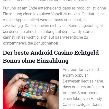
Für uns ist am Ende entscheidend, dass es möglich ist, ohne
Einzahlung einen lukrativen Vorteil zu nutzen. Ob dafür eine
mobile App installiert werden muss oder nicht, ist
zweitrangig. Da es ohnehin nicht viele Bonusangebote gibt,
bei denen du ohne Einzahlung auf dem Handy starten
kannst, ist es wichtig, sich auf das Wesentliche zu
konzentrieren: die Bonuschance!
Der beste Android Casino Echtgeld
Bonus ohne Einzahlung
Android-Handys sind
enorm populär.
Deswegen liegt es nahe,
dass du auch auf einem
Android-Smartphone
einen lukrativen Handy
Casino Echtgeld Bonus