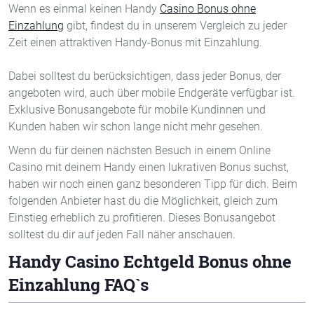
Wenn es einmal keinen Handy
Casino Bonus ohne
Einzahlung
gibt, findest du in unserem Vergleich zu jeder
Zeit einen attraktiven Handy-Bonus mit Einzahlung.
Dabei solltest du berücksichtigen, dass jeder Bonus, der
angeboten wird, auch über mobile Endgeräte verfügbar ist.
Exklusive Bonusangebote für mobile Kundinnen und
Kunden haben wir schon lange nicht mehr gesehen.
Wenn du für deinen nächsten Besuch in einem Online
Casino mit deinem Handy einen lukrativen Bonus suchst,
haben wir noch einen ganz besonderen Tipp für dich. Beim
folgenden Anbieter hast du die Möglichkeit, gleich zum
Einstieg erheblich zu profitieren. Dieses Bonusangebot
solltest du dir auf jeden Fall näher anschauen.
Handy Casino Echtgeld Bonus ohne
Einzahlung FAQ`s