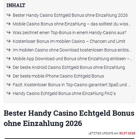
INHALT
Bester Handy Casino Echtgeld Bonus ohne Einzahlung 2026
Mobile Casino Bonus ohne Einzahlung – das solltest du wissen
Was zeichnet einen Top-Bonus in einem Handy-Casino aus?
Kostenloser Bonus im mobilen Casino – Chancen und Limit
Im mobilen Casino ohne Download kostenlosen Bonus einlösen – so geht’s
Mobile App Download und Bonus ohne Einzahlung einlösen – so geht’s
Der beste Android Casino Echtgeld Bonus ohne Einzahlung
Der beste mobile iPhone Casino Echtgeld Bonus
Fazit: Kostenloser Bonus in Top-Casino garantiert Spaß und Spannung
Handy Casino Echtgeld Bonus ohne Einzahlung FAQ`s
Bester Handy Casino Echtgeld Bonus
ohne Einzahlung 2026
LETZTES UPDATE AM
30.07.2026