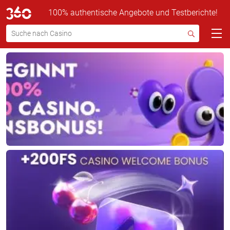
100% authentische Angebote und Testberichte!