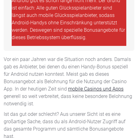
Android gibt es schon lange nicht mehr. Der Grund
ist einfach: Alle guten Glücksspielanbieter sind
längst auch mobile Glücksspielanbieter, sodass
Android-Handys ohne Einschränkung unterstützt
werden. Deswegen sind spezielle Bonusangebote für
dieses Betriebssystem überflüssig.
Vor ein paar Jahren war die Situation noch anders. Damals
gab es Anbieter, bei denen du einen Handy-Bonus speziell
für Android nutzen konntest. Meist gab es dieses
Bonusangebot als Belohnung für die Nutzung der Casino
App. In der heutigen Zeit sind
mobile Casinos und Apps
generell so weit verbreitet, dass keine besondere Belohnung
notwendig ist.
Ist das gut oder schlecht? Aus unserer Sicht ist es eine
großartige Sache, dass du als Android-Nutzer Zugriff auf
das gesamte Programm und sämtliche Bonusangebote
hast.