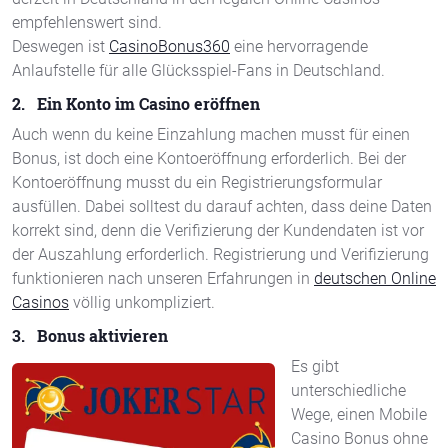
empfehlenswert sind.
Deswegen ist
CasinoBonus360
eine hervorragende
Anlaufstelle für alle Glücksspiel-Fans in Deutschland.
2.
Ein Konto im Casino eröffnen
Auch wenn du keine Einzahlung machen musst für einen
Bonus, ist doch eine Kontoeröffnung erforderlich. Bei der
Kontoeröffnung musst du ein Registrierungsformular
ausfüllen. Dabei solltest du darauf achten, dass deine Daten
korrekt sind, denn die Verifizierung der Kundendaten ist vor
der Auszahlung erforderlich. Registrierung und Verifizierung
funktionieren nach unseren Erfahrungen in
deutschen Online
Casinos
völlig unkompliziert.
3.
Bonus aktivieren
Es gibt
unterschiedliche
Wege, einen Mobile
Casino Bonus ohne