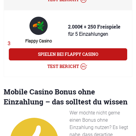
2.000€ + 250 Freispiele
für 5 Einzahlungen
Flappy Casino
3
SPIELEN BEI FLAPPY CASINO
TEST BERICHT
Mobile Casino Bonus ohne
Einzahlung – das solltest du wissen
Wer möchte nicht gerne
einen Bonus ohne
Einzahlung nutzen? Es liegt
nahe, dass derartige