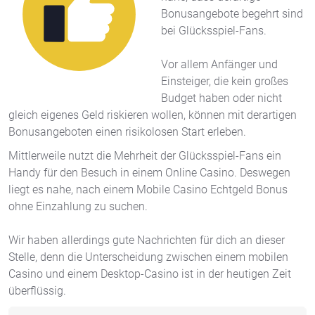
Bonusangebote begehrt sind
bei Glücksspiel-Fans.
Vor allem Anfänger und
Einsteiger, die kein großes
Budget haben oder nicht
gleich eigenes Geld riskieren wollen, können mit derartigen
Bonusangeboten einen risikolosen Start erleben.
Mittlerweile nutzt die Mehrheit der Glücksspiel-Fans ein
Handy für den Besuch in einem Online Casino. Deswegen
liegt es nahe, nach einem Mobile Casino Echtgeld Bonus
ohne Einzahlung zu suchen.
Wir haben allerdings gute Nachrichten für dich an dieser
Stelle, denn die Unterscheidung zwischen einem mobilen
Casino und einem Desktop-Casino ist in der heutigen Zeit
überflüssig.