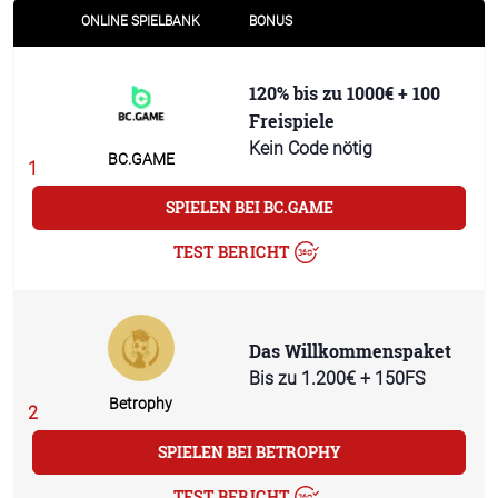
ONLINE SPIELBANK
BONUS
120% bis zu 1000€ + 100
Freispiele
Kein Code nötig
BC.GAME
1
SPIELEN BEI BC.GAME
TEST BERICHT
Das Willkommenspaket
Bis zu 1.200€ + 150FS
Betrophy
2
SPIELEN BEI BETROPHY
TEST BERICHT