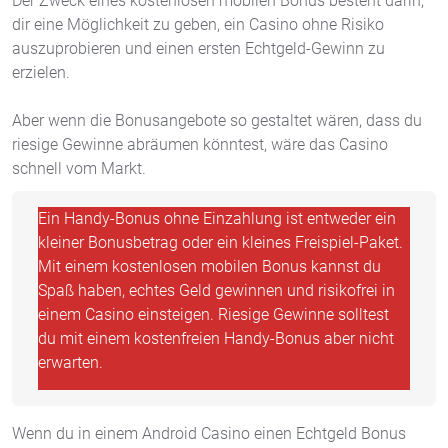
Der Zweck eines kostenlosen mobilen Bonus besteht darin,
dir eine Möglichkeit zu geben, ein Casino ohne Risiko
auszuprobieren und einen ersten Echtgeld-Gewinn zu
erzielen.
Aber wenn die Bonusangebote so gestaltet wären, dass du
riesige Gewinne abräumen könntest, wäre das Casino
schnell vom Markt.
Ein Handy-Bonus ohne Einzahlung ist entweder ein
kleiner Bonusbetrag oder ein kleines Freispiel-Paket.
Mit einem kostenlosen mobilen Bonus kannst du
Spaß haben, echtes Geld gewinnen und risikofrei in
einem Casino einsteigen. Riesige Gewinne solltest
du mit einem kostenfreien Handy-Bonus aber nicht
erwarten.
Wenn du in einem Android Casino einen Echtgeld Bonus