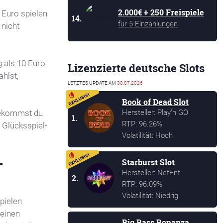
2.000€ + 250 Freispiele
 Euro spielen
14.
für 5 Einzahlungen
 nicht
g als 10 Euro
Lizenzierte deutsche Slots
hlst,
LETZTES UPDATE AM
30.07.2026
Book of Dead Slot
Hersteller: Play’n GO
bekommst du
1.
RTP: 96.26%
 Glücksspiel-
Volatilität: Hoch
–
Starburst Slot
Hersteller: NetEnt
2.
RTP: 96.09%
Volatilität: Niedrig
pielen
leinen
Big Bass Bonanza