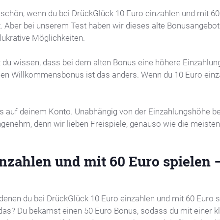
schön, wenn du bei DrückGlück 10 Euro einzahlen und mit 60
. Aber bei unserem Test haben wir dieses alte Bonusangebot
ukrative Möglichkeiten.
st du wissen, dass bei dem alten Bonus eine höhere Einzahlun
len Willkommensbonus ist das anders. Wenn du 10 Euro einza
nus auf deinem Konto. Unabhängig von der Einzahlungshöhe 
genehm, denn wir lieben Freispiele, genauso wie die meisten
nzahlen und mit 60 Euro spielen 
n denen du bei DrückGlück 10 Euro einzahlen und mit 60 Euro s
 das? Du bekamst einen 50 Euro Bonus, sodass du mit einer k