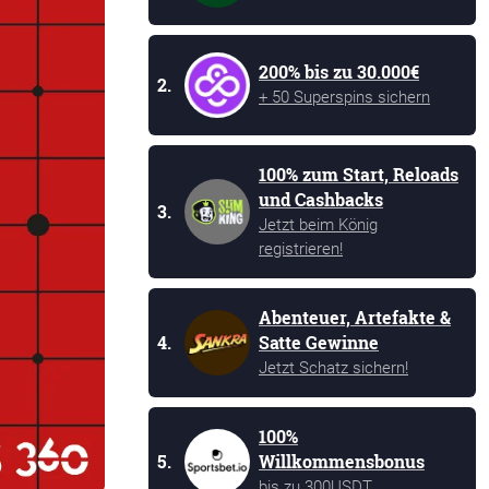
200% bis zu 30.000€
2.
+ 50 Superspins sichern
100% zum Start, Reloads
und Cashbacks
3.
Jetzt beim König
registrieren!
Abenteuer, Artefakte &
Satte Gewinne
4.
Jetzt Schatz sichern!
100%
Willkommensbonus
5.
bis zu 300USDT