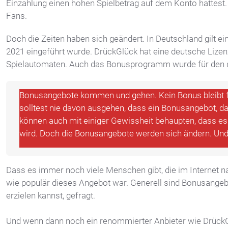
Einzahlung einen hohen Spielbetrag auf dem Konto hattest. 
Fans.
Doch die Zeiten haben sich geändert. In Deutschland gilt e
2021 eingeführt wurde. DrückGlück hat eine deutsche Lizenz
Spielautomaten. Auch das Bonusprogramm wurde für den 
Bonusangebote kommen und gehen. Kein Bonus bleibt 
solltest nie davon ausgehen, dass ein Bonusangebot, das
können auch mit einiger Gewissheit behaupten, dass e
wird. Doch die Bonusangebote werden sich ändern. Und d
Dass es immer noch viele Menschen gibt, die im Internet n
wie populär dieses Angebot war. Generell sind Bonusangebo
erzielen kannst, gefragt.
Und wenn dann noch ein renommierter Anbieter wie DrückGlü