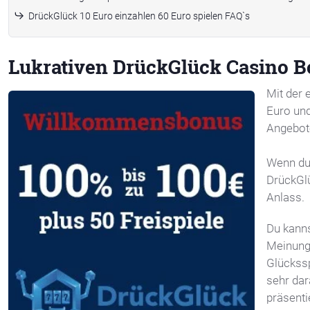
DrückGlück 10 Euro einzahlen 60 Euro spielen FAQ`s
Lukrativen DrückGlück Casino B
Mit der 
Euro und
Angebote
Wenn du 
DrückGlü
Anlass.
Du kann
Meinung 
Glückssp
sehr dar
präsenti