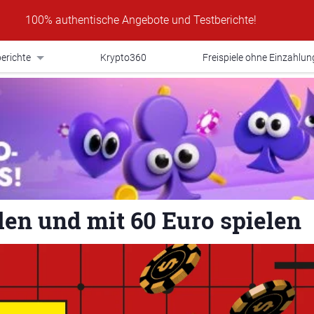
100% authentische Angebote und Testberichte!
berichte
Krypto360
Freispiele ohne Einzahlun
len und mit 60 Euro spielen