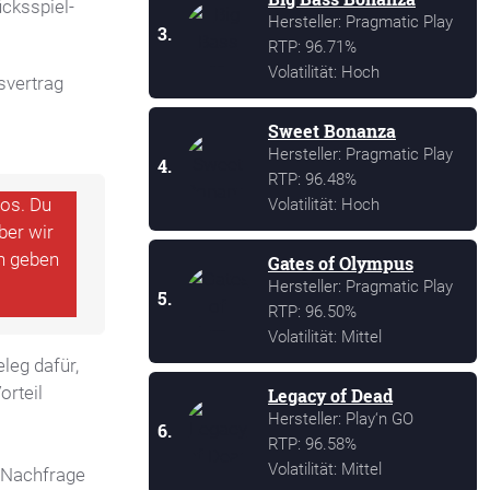
ücksspiel-
Hersteller: Pragmatic Play
3.
RTP: 96.71%
Volatilität: Hoch
svertrag
Sweet Bonanza
Hersteller: Pragmatic Play
4.
RTP: 96.48%
os. Du
Volatilität: Hoch
ber wir
n geben
Gates of Olympus
Hersteller: Pragmatic Play
5.
RTP: 96.50%
Volatilität: Mittel
leg dafür,
orteil
Legacy of Dead
Hersteller: Play‘n GO
6.
RTP: 96.58%
Volatilität: Mittel
e Nachfrage