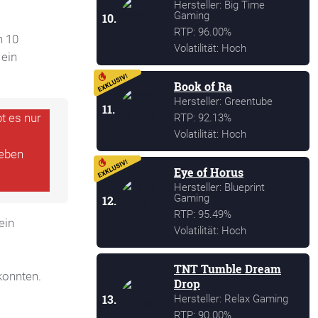
Hersteller: Big Time
Gaming
10.
RTP: 96.00%
n 10
Volatilität: Hoch
 ein
Book of Ra
Hersteller: Greentube
11.
t es nur
RTP: 92.13%
Volatilität: Hoch
ieben
Eye of Horus
Hersteller: Blueprint
Gaming
12.
RTP: 95.49%
ein
Volatilität: Hoch
TNT Tumble Dream
konnten.
Drop
13.
Hersteller: Relax Gaming
RTP: 90.00%