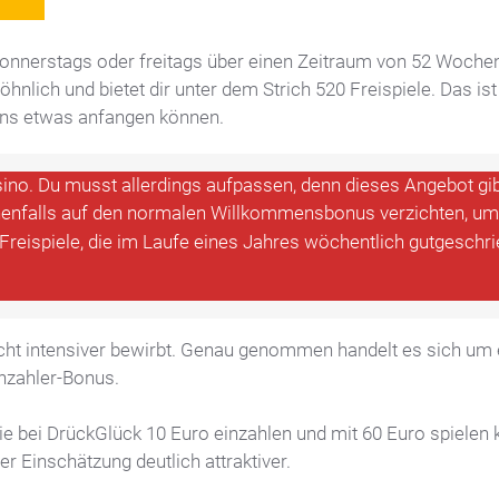
onnerstags oder freitags über einen Zeitraum von 52 Woche
lich und bietet dir unter dem Strich 520 Freispiele. Das ist
ans etwas anfangen können.
sino. Du musst allerdings aufpassen, denn dieses Angebot gib
nenfalls auf den normalen Willkommensbonus verzichten, um
reispiele, die im Laufe eines Jahres wöchentlich gutgeschr
icht intensiver bewirbt. Genau genommen handelt es sich um 
nzahler-Bonus.
sie bei DrückGlück 10 Euro einzahlen und mit 60 Euro spielen 
 Einschätzung deutlich attraktiver.