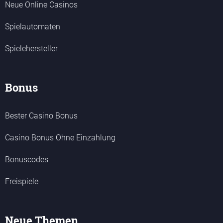
Neue Online Casinos
Spielautomaten
Spielehersteller
Bonus
Bester Casino Bonus
Casino Bonus Ohne Einzahlung
Bonuscodes
Freispiele
Neue Themen