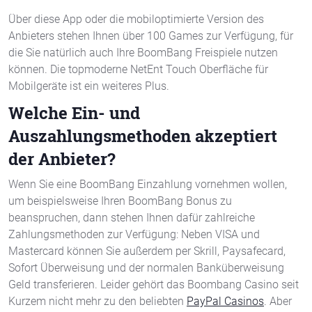
Über diese App oder die mobiloptimierte Version des
Anbieters stehen Ihnen über 100 Games zur Verfügung, für
die Sie natürlich auch Ihre BoomBang Freispiele nutzen
können. Die topmoderne NetEnt Touch Oberfläche für
Mobilgeräte ist ein weiteres Plus.
Welche Ein- und
Auszahlungsmethoden akzeptiert
der Anbieter?
Wenn Sie eine BoomBang Einzahlung vornehmen wollen,
um beispielsweise Ihren BoomBang Bonus zu
beanspruchen, dann stehen Ihnen dafür zahlreiche
Zahlungsmethoden zur Verfügung: Neben VISA und
Mastercard können Sie außerdem per Skrill, Paysafecard,
Sofort Überweisung und der normalen Banküberweisung
Geld transferieren. Leider gehört das Boombang Casino seit
Kurzem nicht mehr zu den beliebten
PayPal Casinos
. Aber