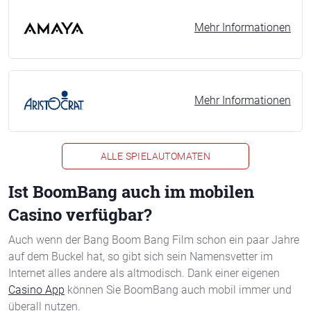
Mehr Informationen
Mehr Informationen
ALLE SPIELAUTOMATEN
Ist BoomBang auch im mobilen
Casino verfügbar?
Auch wenn der Bang Boom Bang Film schon ein paar Jahre
auf dem Buckel hat, so gibt sich sein Namensvetter im
Internet alles andere als altmodisch. Dank einer eigenen
Casino App
können Sie BoomBang auch mobil immer und
überall nutzen.