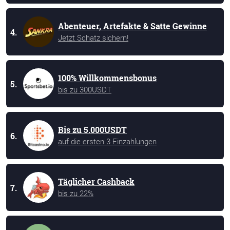
Abenteuer, Artefakte & Satte Gewinne
4.
Jetzt Schatz sichern!
100% Willkommensbonus
5.
bis zu 300USDT
Bis zu 5.000USDT
6.
auf die ersten 3 Einzahlungen
Täglicher Cashback
7.
bis zu 22%