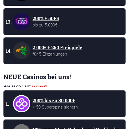
200% + 50FS
13.
bis zu 5.000€
2.000€ + 250 Freispiele
14.
für 5 Einzahlungen
NEUE Casinos bei uns!
LETZTES UPDATE AM
30.07.2026
200% bis zu 30.000€
1.
+ 50 Superspins sichern