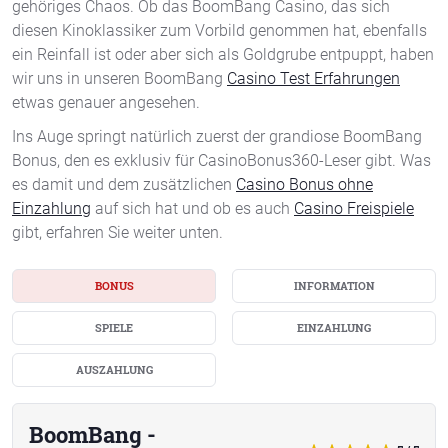
gehöriges Chaos. Ob das BoomBang Casino, das sich
diesen Kinoklassiker zum Vorbild genommen hat, ebenfalls
ein Reinfall ist oder aber sich als Goldgrube entpuppt, haben
wir uns in unseren BoomBang
Casino Test Erfahrungen
etwas genauer angesehen.
Ins Auge springt natürlich zuerst der grandiose BoomBang
Bonus, den es exklusiv für CasinoBonus360-Leser gibt. Was
es damit und dem zusätzlichen
Casino Bonus ohne
Einzahlung
auf sich hat und ob es auch
Casino Freispiele
gibt, erfahren Sie weiter unten.
BONUS
INFORMATION
SPIELE
EINZAHLUNG
AUSZAHLUNG
BoomBang -