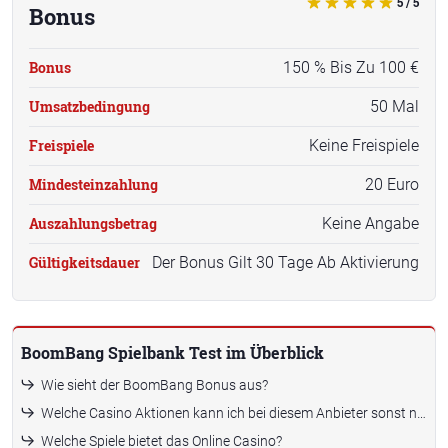
5
/ 5
Bonus
Bonus
150 % Bis Zu 100 €
Umsatzbedingung
50 Mal
Freispiele
Keine Freispiele
Mindesteinzahlung
20 Euro
Auszahlungsbetrag
Keine Angabe
Gültigkeitsdauer
Der Bonus Gilt 30 Tage Ab Aktivierung
BoomBang Spielbank Test im Überblick
Wie sieht der BoomBang Bonus aus?
Welche Casino Aktionen kann ich bei diesem Anbieter sonst noch erwarten?
Welche Spiele bietet das Online Casino?