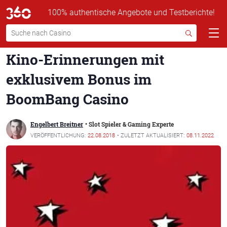
100% authentische Angebote und Testberichte!
Kino-Erinnerungen mit
exklusivem Bonus im
BoomBang Casino
Engelbert Breitner
• Slot Spieler & Gaming Experte
VERÖFFENTLICHUNG:
22.08.2018
• ZULETZT AKTUALISIERT:
08.11.2022