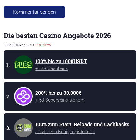
Die besten Casino Angebote 2026
LETZTES UPDATE AM
30.07.2026
100% bis zu 1000USDT
1.
+10% Cashback
200% bis zu 30.000€
2.
+ 50 Superspins sichern
100% zum Start, Reloads und Cashbacks
3.
Jetzt beim König registrieren!