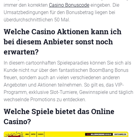
immer den korrekten
Casino Bonuscode
eingeben. Die
Umsatzbedingungen für den Bonusbetrag liegen bei
überdurchschnittlichen 50 Mal.
Welche Casino Aktionen kann ich
bei diesem Anbieter sonst noch
erwarten?
In diesem cartoonhaften Spieleparadies können Sie sich als
Kunde nicht nur über den fantastischen BoomBang Bonus
freuen, sondern auch an vielen verschiedenen anderen
Angeboten und Aktionen teilnehmen. So gilt es, das VIP-
Programm, exklusive Slot-Turniere, Gewinnspiele und täglich
wechselnde Promotions zu entdecken.
Welche Spiele bietet das Online
Casino?