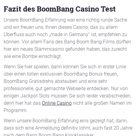
Fazit des BoomBang Casino Test
Unsere BoomBang Erfahrung war eine richtig runde Sache
und wir freuen uns, Ihnen dieses Casino, das zu allem
Überfluss auch noch „made in Germany“ ist, empfehlen zu
können. Vor allem Fans des Bang Boom Bang Films dürften
hier ein neues Stammcasino gefunden haben, das zurecht
wie eine Bombe einschlägt.
Wenn Sie hier spielen, dann können Sie sich in erster Linie
über einen tollen exklusiven BoomBang Bonus freuen,
BoomBang Gratisdrehs abstauben und eine sehr
professionelle, gut gemachte Webseite entdecken. Nur von
einigen Jackpot Slots müssen Sie sich leider verabschieden,
denn hier hat das
Online Casino
nicht alle großen Namen im
Programm.
Wenn unsere BoomBang Erfahrung eins gezeigt hat, dann,
dass sich eine Anmeldung definitiv lohnt, auch fast 20 Jahre
nach dem Bang Boom Bang Kinoklassiker.