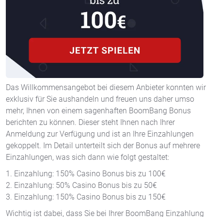
Das Willkommensangebot bei diesem Anbieter konnten wir
exklusiv für Sie aushandeln und freuen uns daher umso
mehr, Ihnen von einem sagenhaften BoomBang Bonus
berichten zu können. Dieser steht Ihnen nach Ihrer
Anmeldung zur Verfügung und ist an Ihre Einzahlungen
gekoppelt. Im Detail unterteilt sich der Bonus auf mehrere
Einzahlungen, was sich dann wie folgt gestaltet:
1. Einzahlung: 150% Casino Bonus bis zu 100€
2. Einzahlung: 50% Casino Bonus bis zu 50€
3. Einzahlung: 150% Casino Bonus bis zu 150€
Wichtig ist dabei, dass Sie bei Ihrer BoomBang Einzahlung