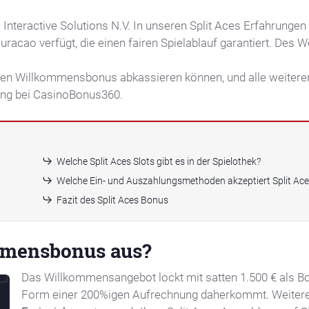
a Interactive Solutions N.V. In unseren Split Aces Erfahrungen
racao verfügt, die einen fairen Spielablauf garantiert. Des W
ten Willkommensbonus abkassieren können, und alle weitere
rung bei CasinoBonus360.
Welche Split Aces Slots gibt es in der Spielothek?
Welche Ein- und Auszahlungsmethoden akzeptiert Split Ace
Fazit des Split Aces Bonus
ommensbonus aus?
Das Willkommensangebot lockt mit satten 1.500 € als Bo
Form einer 200%igen Aufrechnung daherkommt. Weiter