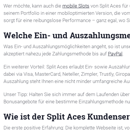
Wer möchte, kann auch die
mobile Slots
von Split Aces für
seinem Portfolio in einer mobiloptimierten Version, die vo
sorgt für eine reibungslose Performance – ganz egal, wo Si
Welche Ein- und Auszahlungsmet
Was Ein- und Auszahlungsmöglichkeiten angeht, so ist unser
akzeptiert nahezu jede Zahlungsmethode bis auf
PayPal
.
Ein weiterer Vorteil: Split Aces erlaubt Ein- sowie Auszah
dabei via Visa, MasterCard, Neteller, Zimpler, Trustly, Girop
Auszahlung steht Ihnen eine nicht minder umfangreiche Au
Unser Tipp: Halten Sie sich immer auf dem Laufenden über 
Bonusangebote für eine bestimme Einzahlungsmethode nutz
Wie ist der Split Aces Kundenser
Die erste positive Erfahrung: Die komplette Webseite ist,