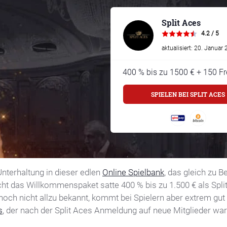
Split Aces
4.2
/ 5
aktualisiert: 20. Januar
400 % bis zu 1500 € + 150 Fr
SPIELEN BEI SPLIT ACES
nterhaltung in dieser edlen
Online Spielbank
, das gleich zu B
ht das Willkommenspaket satte 400 % bis zu 1.500 € als Spl
 noch nicht allzu bekannt, kommt bei Spielern aber extrem gut 
s
, der nach der Split Aces Anmeldung auf neue Mitglieder war