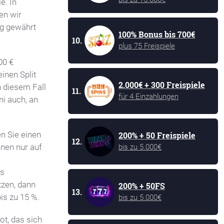
e. In
en wir
ng gewährt
100% Bonus bis 700€
10.
plus 75 Freispiele
00 €
einen Split
2.000€ + 300 Freispiele
 diesem Fall
11.
für 4 Einzahlungen
ni auch, an
n Sie einen
200% + 50 Freispiele
12.
hnen nur auf
bis zu 5.000€
hs
tzen, dann
200% + 50FS
13.
is zu 15 %.
bis zu 5.000€
ot, das sich