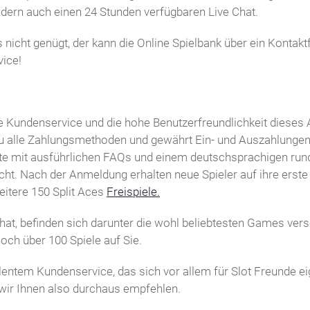
ondern auch einen 24 Stunden verfügbaren Live Chat.
nicht genügt, der kann die Online Spielbank über ein Kontak
vice!
te Kundenservice und die hohe Benutzerfreundlichkeit dieses 
ezu alle Zahlungsmethoden und gewährt Ein- und Auszahlungen
ite mit ausführlichen FAQs und einem deutschsprachigen run
ht. Nach der Anmeldung erhalten neue Spieler auf ihre erste
itere 150 Split Aces
Freispiele.
hat, befinden sich darunter die wohl beliebtesten Games ver
noch über 100 Spiele auf Sie.
lentem Kundenservice, das sich vor allem für Slot Freunde ei
ir Ihnen also durchaus empfehlen.