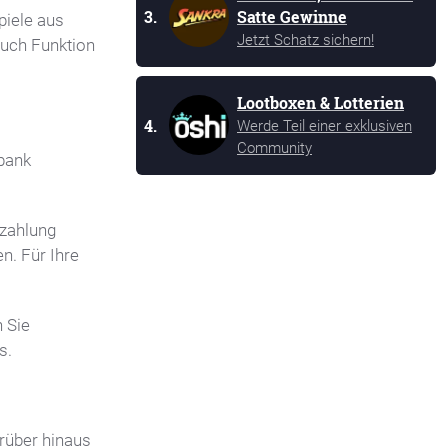
Satte Gewinne
3.
piele aus
Jetzt Schatz sichern!
ouch Funktion
Lootboxen & Lotterien
4.
Werde Teil einer exklusiven
Community
lbank
nzahlung
en. Für Ihre
 Sie
s.
arüber hinaus