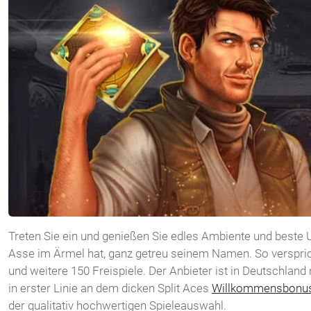
Treten Sie ein und genießen Sie edles Ambiente und beste U
Asse im Ärmel hat, ganz getreu seinem Namen. So verspric
und weitere 150 Freispiele. Der Anbieter ist in Deutschland
in erster Linie an dem dicken Split Aces
Willkommensbonu
der qualitativ hochwertigen Spieleauswahl.