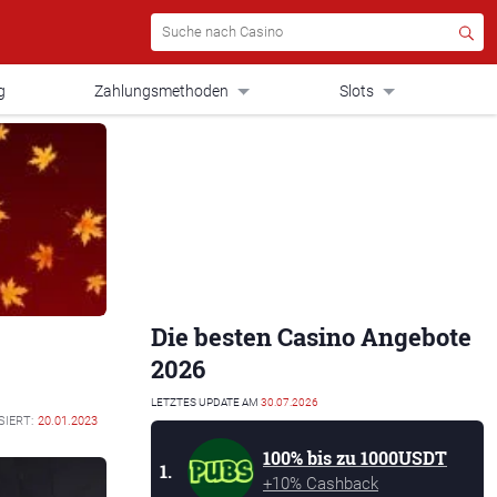
g
Zahlungsmethoden
Slots
Die besten Casino Angebote
2026
LETZTES UPDATE AM
30.07.2026
SIERT:
20.01.2023
100% bis zu 1000USDT
1.
+10% Cashback