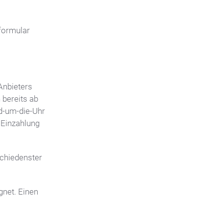
tformular
Anbieters
 bereits ab
d-um-die-Uhr
 Einzahlung
schiedenster
gnet. Einen