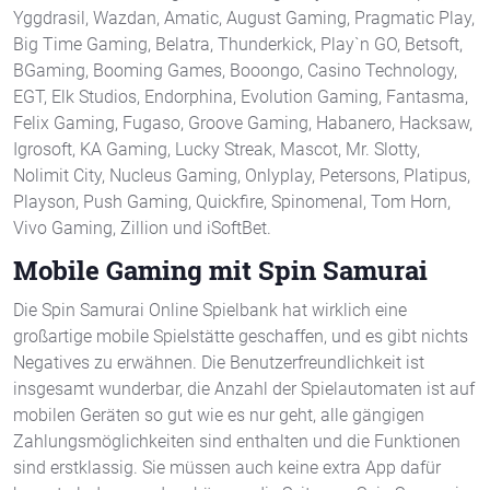
Yggdrasil, Wazdan, Amatic, August Gaming, Pragmatic Play,
Big Time Gaming, Belatra, Thunderkick, Play`n GO, Betsoft,
BGaming, Booming Games, Booongo, Casino Technology,
EGT, Elk Studios, Endorphina, Evolution Gaming, Fantasma,
Felix Gaming, Fugaso, Groove Gaming, Habanero, Hacksaw,
Igrosoft, KA Gaming, Lucky Streak, Mascot, Mr. Slotty,
Nolimit City, Nucleus Gaming, Onlyplay, Petersons, Platipus,
Playson, Push Gaming, Quickfire, Spinomenal, Tom Horn,
Vivo Gaming, Zillion und iSoftBet.
Mobile Gaming mit Spin Samurai
Die Spin Samurai Online Spielbank hat wirklich eine
großartige mobile Spielstätte geschaffen, und es gibt nichts
Negatives zu erwähnen. Die Benutzerfreundlichkeit ist
insgesamt wunderbar, die Anzahl der Spielautomaten ist auf
mobilen Geräten so gut wie es nur geht, alle gängigen
Zahlungsmöglichkeiten sind enthalten und die Funktionen
sind erstklassig. Sie müssen auch keine extra App dafür