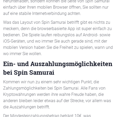
herunterladen, sondern können die Seite von Spin Samurai
einfach über Ihren mobilen Browser öffnen, Sie sollten nur
auf eine stabile Internetverbindung achten.
Was das Layout von Spin Samurai betrifft gibt es nichts zu
meckern, denn die browserbasierte App ist super einfach zu
bedienen. Die Spiele laufen reibungslos auf Android- sowie
iOS-Geräten, und wo immer Sie auch gerade sind, mit der
mobilen Version haben Sie die Freiheit zu spielen, wann und
wo immer Sie wollen.
Ein- und Auszahlungsmöglichkeiten
bei Spin Samurai
Kommen wir nun zu einem sehr wichtigen Punkt, die
Zahlungsmöglichkeiten bei Spin Samurai. Alle Fans von
Kryptowährungen werden ihre wahre Freude haben, die
anderen bleiben leider etwas auf der Strecke, vor allem was
die Auszahlungen betrifft.
Der Mindesteinzahlungsbetrag beträgt 10€, was