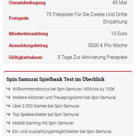
Umsatzbedingung
45 Mal
75 Freispiele Für Die Zweite Und Dritte
Freispiele
Einzahlung
Mindesteinzahlung
10 Euro
Auszahlungsbetrag
5000 € Pro Woche
Gültigkeitsdauer
3 Tage Zur Aktivierung Freispiele
Spin Samurai Spielbank Test im Überblick
Willkommensbonus bei Spin Samurai | 60% bis zu 100€
Weitere Aktionen und Treueprogramm bei Spin Samurai
Über 2.000 Games bei Spin Samurai
Top Spieleanbieter bei Spin Samurai
Mobile Gaming mit Spin Samurai
Ein- und Auszahlungsmöglichkeiten bei Spin Samurai