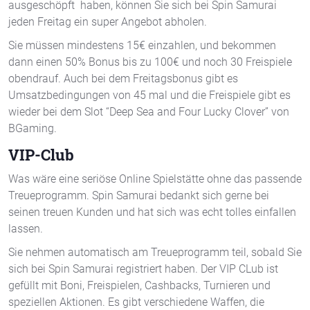
ausgeschöpft haben, können Sie sich bei Spin Samurai
jeden Freitag ein super Angebot abholen.
Sie müssen mindestens 15€ einzahlen, und bekommen
dann einen 50% Bonus bis zu 100€ und noch 30 Freispiele
obendrauf. Auch bei dem Freitagsbonus gibt es
Umsatzbedingungen von 45 mal und die Freispiele gibt es
wieder bei dem Slot “Deep Sea and Four Lucky Clover” von
BGaming.
VIP-Club
Was wäre eine seriöse Online Spielstätte ohne das passende
Treueprogramm. Spin Samurai bedankt sich gerne bei
seinen treuen Kunden und hat sich was echt tolles einfallen
lassen.
Sie nehmen automatisch am Treueprogramm teil, sobald Sie
sich bei Spin Samurai registriert haben. Der VIP CLub ist
gefüllt mit Boni, Freispielen, Cashbacks, Turnieren und
speziellen Aktionen. Es gibt verschiedene Waffen, die