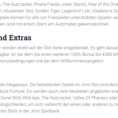
 The Nutcracker, Pinata Fiesta, Joker Stacks, Peal of the Orie
h, Musketeer Slot, Golden Tiger, Legend of Loki, Gladiators G
piele können für alle von Freispielen unterstützten Spielen v
rden, sind mit einem Stern am Automaten gekennzeichnet.
nd Extras
 werden direkt auf der Slot Seite eingeblendet. Es geht darau
bar ist, bei dem Sie einen weiteren 100% Bonus bis €300 er
en Bonusbedingungen wie bei dem Willkommensangebot.
 die Megaways. Die beliebtesten Spiele im Jinni Slot sind der
akura Fortune. Es werden auch viele Neuheiten angeboten wie
s Gone Wild, Wild Ape, The Nutcracker, Valley Of Pharaos ode
glichkeiten, um sich vielleicht den einen oder anderen zu h
n Slots in der Jinni Spielbank.