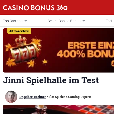
Top Casinos
Bester Casino Bonus
Test
Jetzt anmelden!
Jinni Spielhalle im Test
Engelbert Breitner
• Slot Spieler & Gaming Experte