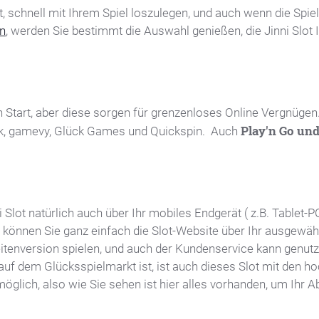
, schnell mit Ihrem Spiel loszulegen, und auch wenn die Spi
en
, werden Sie bestimmt die Auswahl genießen, die Jinni Slot 
n Start, aber diese sorgen für grenzenloses Online Vergnügen
Play'n Go und
ck, gamevy, Glück Games und Quickspin. Auch
i Slot natürlich auch über Ihr mobiles Endgerät ( z.B. Tablet-P
können Sie ganz einfach die Slot-Website über Ihr ausgewäh
eitenversion spielen, und auch der Kundenservice kann genut
auf dem Glücksspielmarkt ist, ist auch dieses Slot mit den h
glich, also wie Sie sehen ist hier alles vorhanden, um Ihr 