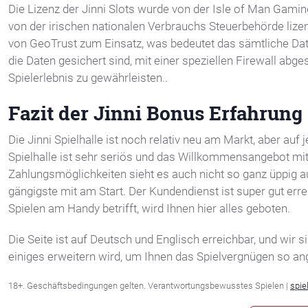
Die Lizenz der Jinni Slots wurde von der Isle of Man Gami
von der irischen nationalen Verbrauchs Steuerbehörde lize
von GeoTrust zum Einsatz, was bedeutet das sämtliche Dat
die Daten gesichert sind, mit einer speziellen Firewall abges
Spielerlebnis zu gewährleisten..
Fazit der Jinni Bonus Erfahrung
Die Jinni Spielhalle ist noch relativ neu am Markt, aber auf 
Spielhalle ist sehr seriös und das Willkommensangebot mit 
Zahlungsmöglichkeiten sieht es auch nicht so ganz üppig au
gängigste mit am Start. Der Kundendienst ist super gut err
Spielen am Handy betrifft, wird Ihnen hier alles geboten.
Die Seite ist auf Deutsch und Englisch erreichbar, und wir 
einiges erweitern wird, um Ihnen das Spielvergnügen so 
18+. Geschäftsbedingungen gelten. Verantwortungsbewusstes Spielen |
spie