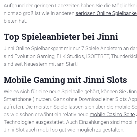
Aufgrund der geringen Ladezeiten haben Sie die Möglichkeit
nicht so groß ist wie in anderen
seriösen Online Spielbank
bieten hat.
Top Spieleanbieter bei Jinni
Jinni Online Spielbankgeht mir nur 7 Spiele Anbietern an de
sind Evolution Gaming, ELK Studios, iSOFTBET, Thunderki
sind seit Neuestem mit am Start!
Mobile Gaming mit Jinni Slots
Wie es sich für eine neue Spielhalle gehört, können Sie Jinn
Smartphone ) nutzen. Ganz ohne Download einer Slots App 
aufrufen. Die meisten Spiele lassen sich über die mobile S
es wie schon erwähnt ein relativ neue
mobile Casino Seite
Technologien ausgestattet. Auch Einzahlungen sind mobil mö
Jinni Slot auch mobil so gut wie möglich zu gestalten.