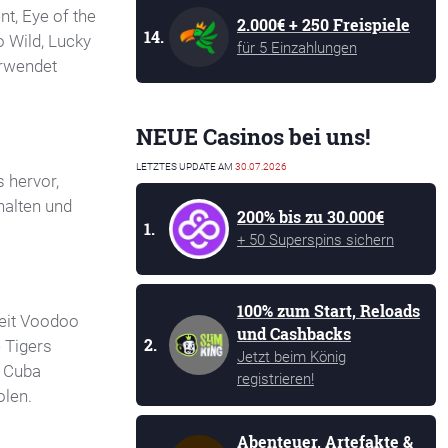
nt, Eye of the
2.000€ + 250 Freispiele
14.
o Wild, Lucky
für 5 Einzahlungen
erwendet
NEUE Casinos bei uns!
LETZTES UPDATE AM
30.07.2026
s hervor,
halten und
200% bis zu 30.000€
1.
+ 50 Superspins sichern
100% zum Start, Reloads
zeit Voodoo
und Cashbacks
2.
 Tigers
Jetzt beim König
r Cuba
registrieren!
olen.
Abenteuer, Artefakte &