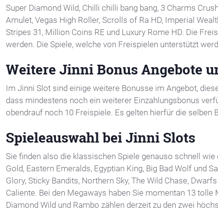
Super Diamond Wild, Chilli chilli bang bang, 3 Charms Crush,
Amulet, Vegas High Roller, Scrolls of Ra HD, Imperial Wealt
Stripes 31, Million Coins RE und Luxury Rome HD. Die Freis
werden. Die Spiele, welche von Freispielen unterstützt we
Weitere Jinni Bonus Angebote u
Im Jinni Slot sind einige weitere Bonusse im Angebot, diese
dass mindestens noch ein weiterer Einzahlungsbonus verfüg
obendrauf noch 10 Freispiele. Es gelten hierfür die selb
Spieleauswahl bei Jinni Slots
Sie finden also die klassischen Spiele genauso schnell wie
Gold, Eastern Emeralds, Egyptian King, Big Bad Wolf und S
Glory, Sticky Bandits, Northern Sky, The Wild Chase, Dwarf
Caliente. Bei den Megaways haben Sie momentan 13 tolle Mö
Diamond Wild und Rambo zählen derzeit zu den zwei höchste