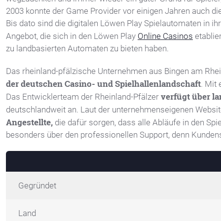
2003 konnte der Game Provider vor einigen Jahren auch die
Bis dato sind die digitalen Löwen Play Spielautomaten in ih
Angebot, die sich in den Löwen Play
Online Casinos
etablie
zu landbasierten Automaten zu bieten haben.
Das rheinland-pfälzische Unternehmen aus Bingen am Rhe
der deutschen Casino- und Spielhallenlandschaft
. Mit
verfügt über l
Das Entwicklerteam der Rheinland-Pfälzer
deutschlandweit an. Laut der unternehmenseigenen Websit
Angestellte,
die dafür sorgen, dass alle Abläufe in den Sp
besonders über den professionellen Support, denn Kundenser
Gegründet
Land