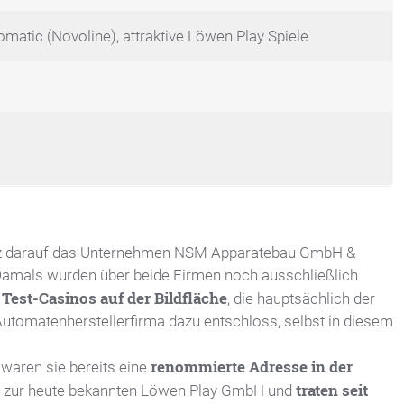
atic (Novoline), attraktive Löwen Play Spiele
kurz darauf das Unternehmen NSM Apparatebau GmbH &
Damals wurden über beide Firmen noch ausschließlich
Test-Casinos auf der Bildfläche
, die hauptsächlich der
Automatenherstellerfirma dazu entschloss, selbst in diesem
renommierte Adresse in der
aren sie bereits eine
traten seit
ell zur heute bekannten Löwen Play GmbH und