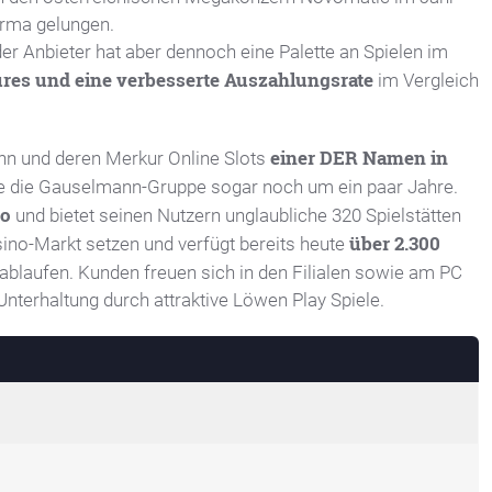
irma gelungen.
der Anbieter hat aber dennoch eine Palette an Spielen im
res und eine verbesserte Auszahlungsrate
im Vergleich
einer DER Namen in
n und deren Merkur Online Slots
öwe die Gauselmann-Gruppe sogar noch um ein paar Jahre.
no
und bietet seinen Nutzern unglaubliche 320 Spielstätten
über 2.300
no-Markt setzen und verfügt bereits heute
 ablaufen. Kunden freuen sich in den Filialen sowie am PC
Unterhaltung durch attraktive Löwen Play Spiele.