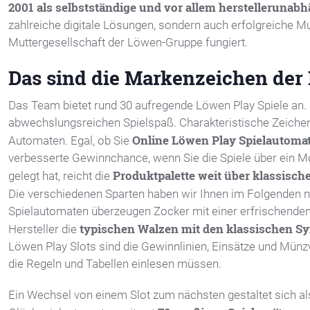
2001 als selbstständige und vor allem herstellerunabh
zahlreiche digitale Lösungen, sondern auch erfolgreiche M
Muttergesellschaft der Löwen-Gruppe fungiert.
Das sind die Markenzeichen der
Das Team bietet rund 30 aufregende Löwen Play Spiele an.
abwechslungsreichen Spielspaß. Charakteristische Zeichen 
Online Löwen Play Spielautomat
Automaten. Egal, ob Sie
verbesserte Gewinnchance, wenn Sie die Spiele über ein Mo
Produktpalette weit über klassisch
gelegt hat, reicht die
Die verschiedenen Sparten haben wir Ihnen im Folgenden no
Spielautomaten überzeugen Zocker mit einer erfrischenden u
typischen Walzen mit den klassischen S
Hersteller die
Löwen Play Slots sind die Gewinnlinien, Einsätze und Münzw
die Regeln und Tabellen einlesen müssen.
Ein Wechsel von einem Slot zum nächsten gestaltet sich al