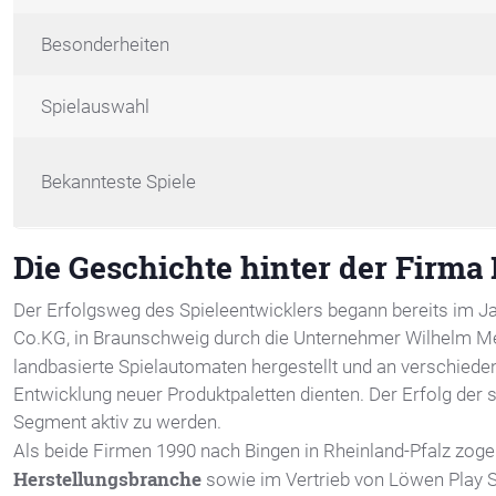
Besonderheiten
Spielauswahl
Bekannteste Spiele
Die Geschichte hinter der Firma
Der Erfolgsweg des Spieleentwicklers begann bereits im
Co.KG, in Braunschweig durch die Unternehmer Wilhelm Me
landbasierte Spielautomaten hergestellt und an verschiede
Entwicklung neuer Produktpaletten dienten. Der Erfolg der
Segment aktiv zu werden.
Als beide Firmen 1990 nach Bingen in Rheinland-Pfalz zo
Herstellungsbranche
sowie im Vertrieb von Löwen Play S