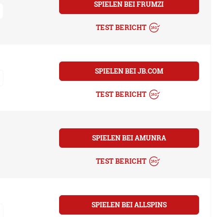
SPIELEN BEI FRUMZI
TEST BERICHT
SPIELEN BEI JB.COM
TEST BERICHT
SPIELEN BEI AMUNRA
TEST BERICHT
SPIELEN BEI ALLSPINS