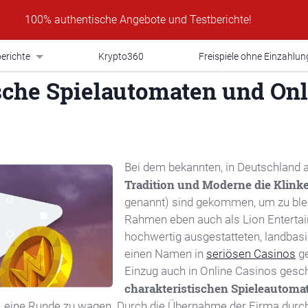
100% authentische Angebote und Testberichte!
berichte
Krypto360
Freispiele ohne Einzahlun
che Spielautomaten und Onli
Bei dem bekannten, in Deutschland
Tradition und Moderne die Klinke
genannt) sind gekommen, um zu bleibe
Rahmen eben auch als Lion Entertainm
hochwertig ausgestatteten, landbasi
einen Namen in
seriösen Casinos
ge
Einzug auch in Online Casinos gescha
charakteristischen Spieleautom
r, eine Runde zu wagen. Durch die Übernahme der Firma dur